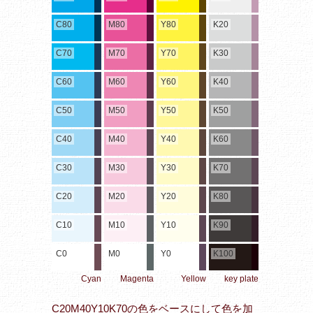
C80
M80
Y80
K20
C70
M70
Y70
K30
C60
M60
Y60
K40
C50
M50
Y50
K50
C40
M40
Y40
K60
C30
M30
Y30
K70
C20
M20
Y20
K80
C10
M10
Y10
K90
C0
M0
Y0
K100
Cyan
Magenta
Yellow
key plate
C20M40Y10K70の色をベースにして色を加