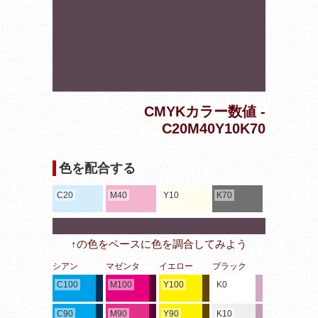
CMYKカラー数値 -
C20M40Y10K70
色を配合する
C20
M40
Y10
K70
↑の色をベースに色を調合してみよう
シアン
マゼンタ
イエロー
ブラック
C100
M100
Y100
K0
C90
M90
Y90
K10