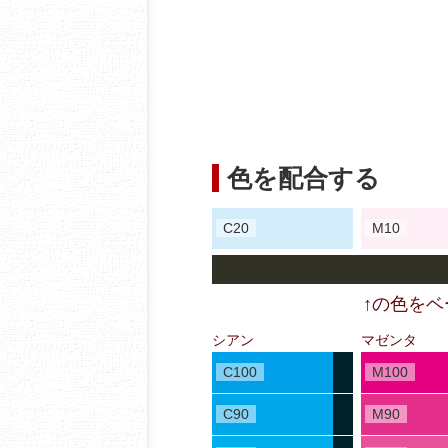
色を配合する
C20
M10
↑の色を
シアン
マゼンタ
C100
M100
C90
M90