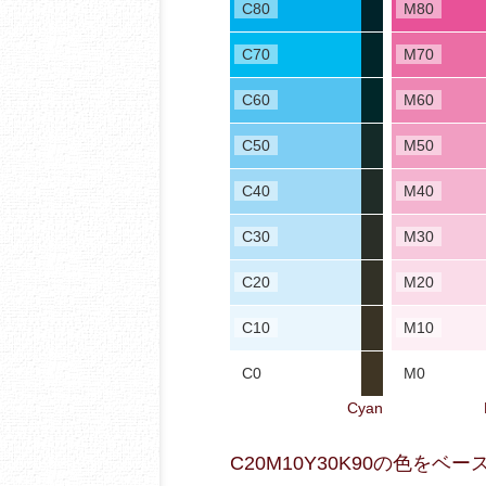
C80
M80
C70
M70
C60
M60
C50
M50
C40
M40
C30
M30
C20
M20
C10
M10
C0
M0
Cyan
C20M10Y30K90の色を