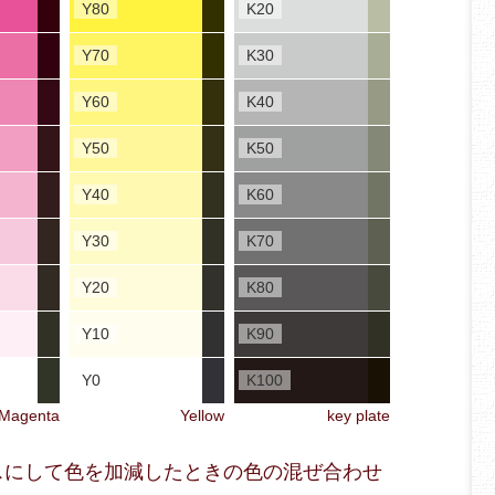
Y80
K20
Y70
K30
Y60
K40
Y50
K50
Y40
K60
Y30
K70
Y20
K80
Y10
K90
Y0
K100
Magenta
Yellow
key plate
ベースにして色を加減したときの色の混ぜ合わせ