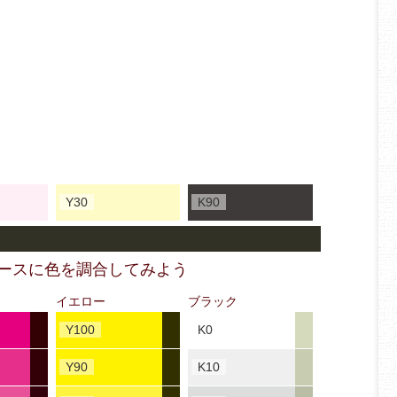
Y30
K90
ベースに色を調合してみよう
イエロー
ブラック
Y100
K0
Y90
K10