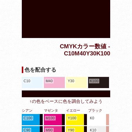
CMYKカラー数値 -
C10M40Y30K100
色を配合する
C10
M40
Y30
K100
↑の色をベースに色を調合してみよう
シアン
マゼンタ
イエロー
ブラック
C100
M100
Y100
K0
C90
M90
Y90
K10