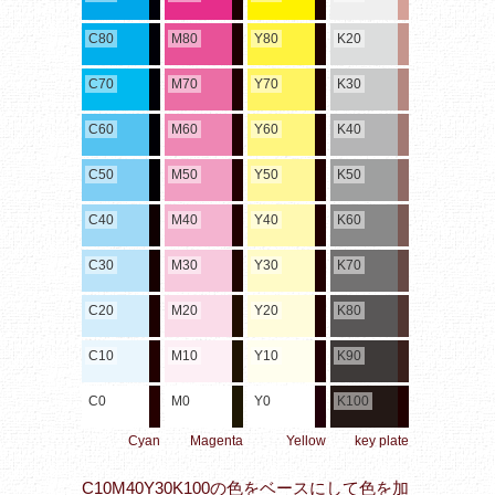
C80
M80
Y80
K20
C70
M70
Y70
K30
C60
M60
Y60
K40
C50
M50
Y50
K50
C40
M40
Y40
K60
C30
M30
Y30
K70
C20
M20
Y20
K80
C10
M10
Y10
K90
C0
M0
Y0
K100
Cyan
Magenta
Yellow
key plate
C10M40Y30K100の色をベースにして色を加