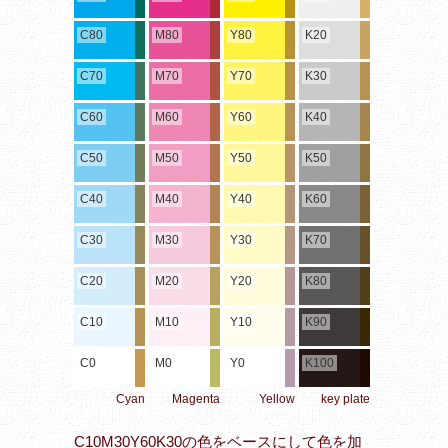
C80
M80
Y80
K20
C70
M70
Y70
K30
C60
M60
Y60
K40
C50
M50
Y50
K50
C40
M40
Y40
K60
C30
M30
Y30
K70
C20
M20
Y20
K80
C10
M10
Y10
K90
C0
M0
Y0
K100
Cyan
Magenta
Yellow
key plate
C10M30Y60K30の色をベースにして色を加