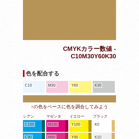
CMYKカラー数値 -
C10M30Y60K30
色を配合する
C10
M30
Y60
K30
↑の色をベースに色を調合してみよう
シアン
マゼンタ
イエロー
ブラック
C100
M100
Y100
K0
C90
M90
Y90
K10