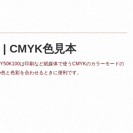
0 | CMYK色見本
M30Y50K100は印刷など紙媒体で使うCMYKのカラーモードの
の色と色彩を合わせるときに便利です。