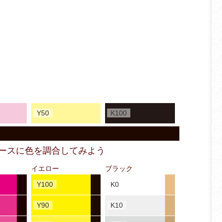
Y50
K100
ベースに色を調合してみよう
イエロー
ブラック
Y100
K0
Y90
K10