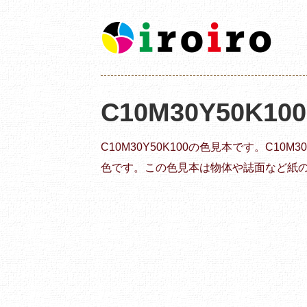
C10M30Y50K10
C10M30Y50K100の色見本です。C10
色です。この色見本は物体や誌面など紙