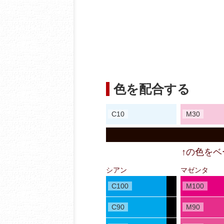
色を配合する
C10
M30
↑の色を
シアン
マゼンタ
C100
M100
C90
M90