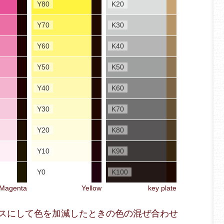
Y80
K20
Y70
K30
Y60
K40
Y50
K50
Y40
K60
Y30
K70
Y20
K80
Y10
K90
Y0
K100
Magenta
Yellow
key plate
をベースにして色を加減したときの色の混ぜ合わせ