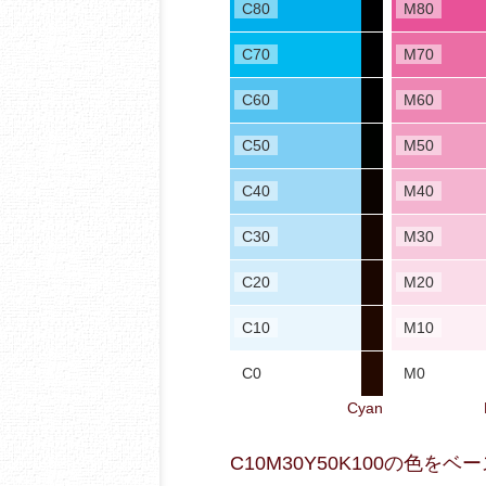
C80
M80
C70
M70
C60
M60
C50
M50
C40
M40
C30
M30
C20
M20
C10
M10
C0
M0
Cyan
C10M30Y50K100の色