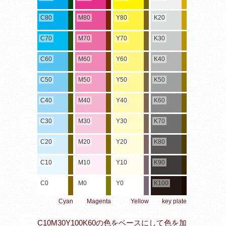
C80
M80
Y80
K20
C70
M70
Y70
K30
C60
M60
Y60
K40
C50
M50
Y50
K50
C40
M40
Y40
K60
C30
M30
Y30
K70
C20
M20
Y20
K80
C10
M10
Y10
K90
C0
M0
Y0
K100
Cyan
Magenta
Yellow
key plate
C10M30Y100K60の色をベースにして色を加