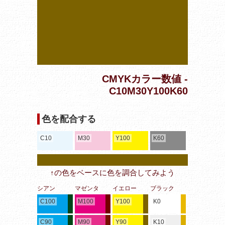
CMYKカラー数値 -
C10M30Y100K60
色を配合する
C10
M30
Y100
K60
↑の色をベースに色を調合してみよう
シアン
マゼンタ
イエロー
ブラック
C100
M100
Y100
K0
C90
M90
Y90
K10