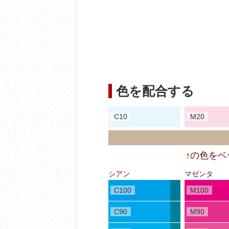
色を配合する
C10
M20
↑の色を
シアン
マゼンタ
C100
M100
C90
M90