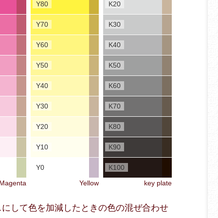
Y80
K20
Y70
K30
Y60
K40
Y50
K50
Y40
K60
Y30
K70
Y20
K80
Y10
K90
Y0
K100
Magenta
Yellow
key plate
ベースにして色を加減したときの色の混ぜ合わせ