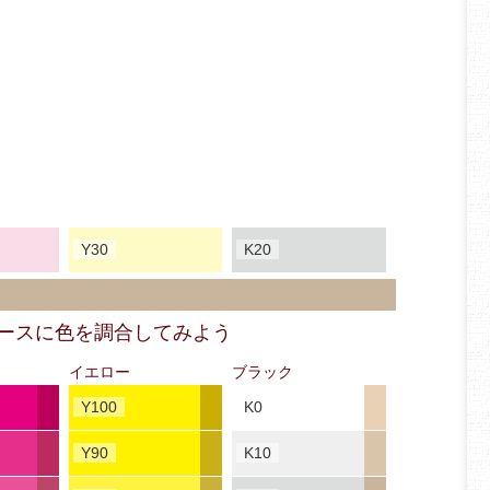
Y30
K20
ベースに色を調合してみよう
イエロー
ブラック
Y100
K0
Y90
K10