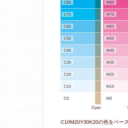
C80
M80
C70
M70
C60
M60
C50
M50
C40
M40
C30
M30
C20
M20
C10
M10
C0
M0
Cyan
C10M20Y30K20の色を