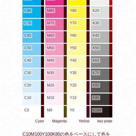
C80
M80
Y80
K20
C70
M70
Y70
K30
C60
M60
Y60
K40
C50
M50
Y50
K50
C40
M40
Y40
K60
C30
M30
Y30
K70
C20
M20
Y20
K80
C10
M10
Y10
K90
C0
M0
Y0
K100
Cyan
Magenta
Yellow
key plate
C10M100Y100K80の色をベースにして色を