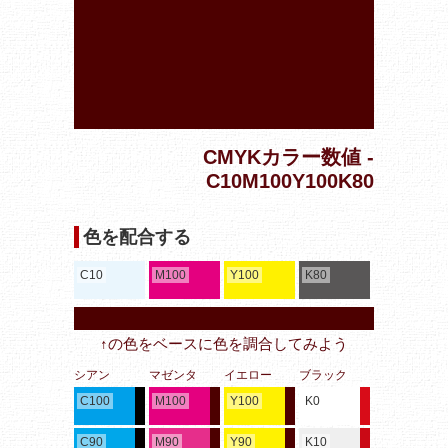
CMYKカラー数値 -
C10M100Y100K80
色を配合する
C10
M100
Y100
K80
↑の色をベースに色を調合してみよう
シアン
マゼンタ
イエロー
ブラック
C100
M100
Y100
K0
C90
M90
Y90
K10