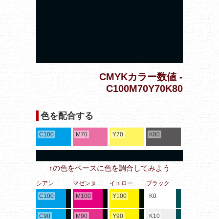
CMYKカラー数値 -
C100M70Y70K80
色を配合する
C100
M70
Y70
K80
↑の色をベースに色を調合してみよう
シアン
マゼンタ
イエロー
ブラック
C100
M100
Y100
K0
C90
M90
Y90
K10