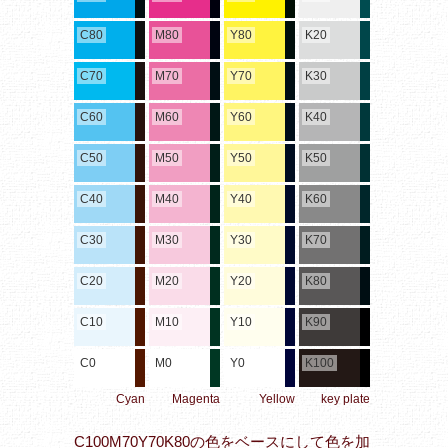
C80
M80
Y80
K20
C70
M70
Y70
K30
C60
M60
Y60
K40
C50
M50
Y50
K50
C40
M40
Y40
K60
C30
M30
Y30
K70
C20
M20
Y20
K80
C10
M10
Y10
K90
C0
M0
Y0
K100
Cyan
Magenta
Yellow
key plate
C100M70Y70K80の色をベースにして色を加