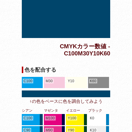
CMYKカラー数値 -
C100M30Y10K60
色を配合する
C100
M30
Y10
K60
↑の色をベースに色を調合してみよう
シアン
マゼンタ
イエロー
ブラック
C100
M100
Y100
K0
C90
M90
Y90
K10