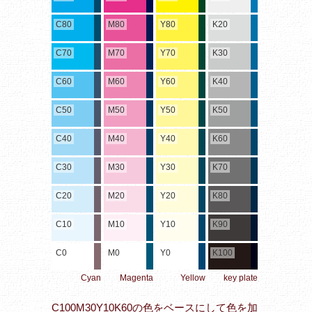
C80
M80
Y80
K20
C70
M70
Y70
K30
C60
M60
Y60
K40
C50
M50
Y50
K50
C40
M40
Y40
K60
C30
M30
Y30
K70
C20
M20
Y20
K80
C10
M10
Y10
K90
C0
M0
Y0
K100
Cyan
Magenta
Yellow
key plate
C100M30Y10K60の色をベースにして色を加