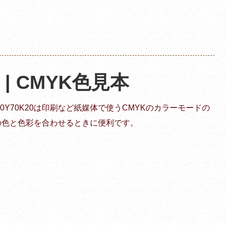
0 | CMYK色見本
0M20Y70K20は印刷など紙媒体で使うCMYKのカラーモードの
の色と色彩を合わせるときに便利です。