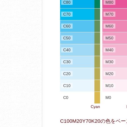
C80
M80
C70
M70
C60
M60
C50
M50
C40
M40
C30
M30
C20
M20
C10
M10
C0
M0
Cyan
C100M20Y70K20の色