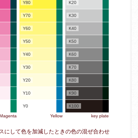
Y80
K20
Y70
K30
Y60
K40
Y50
K50
Y40
K60
Y30
K70
Y20
K80
Y10
K90
Y0
K100
Magenta
Yellow
key plate
をベースにして色を加減したときの色の混ぜ合わせ