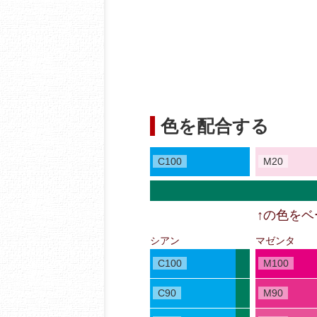
色を配合する
C100
M20
↑の色を
シアン
マゼンタ
C100
M100
C90
M90