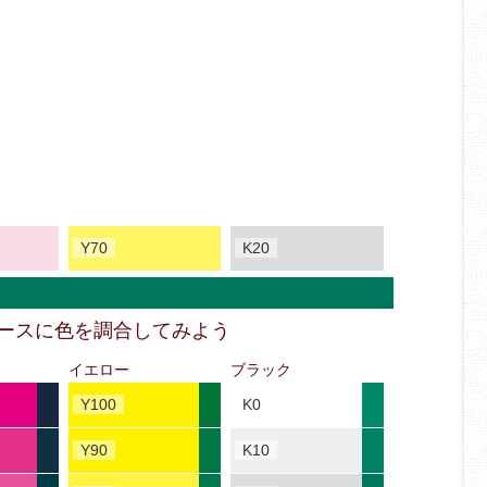
Y70
K20
ベースに色を調合してみよう
イエロー
ブラック
Y100
K0
Y90
K10