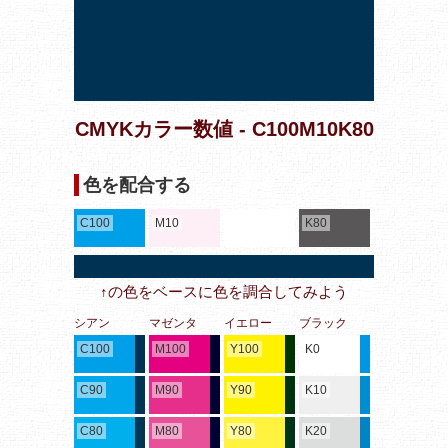
CMYKカラー数値 - C100M10K80
色を配合する
C100
M10
K80
↑の色をベースに色を調合してみよう
シアン
マゼンタ
イエロー
ブラック
C100
M100
Y100
K0
C90
M90
Y90
K10
C80
M80
Y80
K20