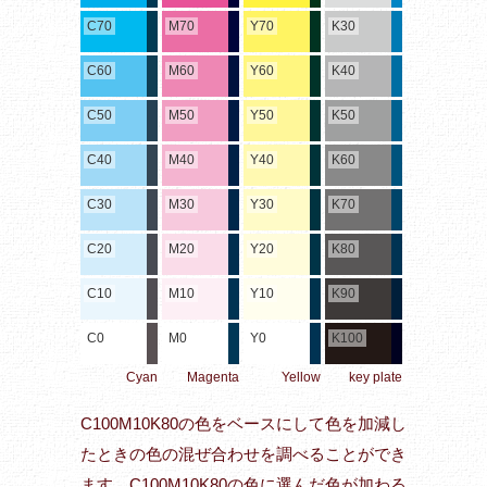
C70
M70
Y70
K30
C60
M60
Y60
K40
C50
M50
Y50
K50
C40
M40
Y40
K60
C30
M30
Y30
K70
C20
M20
Y20
K80
C10
M10
Y10
K90
C0
M0
Y0
K100
Cyan
Magenta
Yellow
key plate
C100M10K80の色をベースにして色を加減し
たときの色の混ぜ合わせを調べることができ
ます。C100M10K80の色に選んだ色が加わる