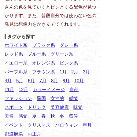
さんの色を見ていくとピンとくる配色が見つ
かります。また、普段自分では使わない色の
発見は想像力をかき立ててくれます。
タグから探す
ホワイト系
ブラック系
グレー系
レッド系
ブルー系
グリーン系
イエロー系
オレンジ系
ピンク系
パープル系
ブラウン系
1月
2月
3月
4月
5月
6月
7月
8月
9月
10月
11月
12月
カラーイメージ
自然
ファッション
異国
女性的
感情
スポーツ
ドリンク
美容健康
味覚
天候
感覚
夏
春
秋
冬
気候
イベント
クリスマス
ハロウィン
年月
都道府県
お正月