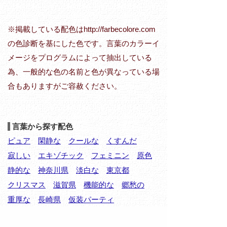
※掲載している配色はhttp://farbecolore.com
の色診断を基にした色です。言葉のカラーイ
メージをプログラムによって抽出している
為、一般的な色の名前と色が異なっている場
合もありますがご容赦ください。
言葉から探す配色
ピュア
閑静な
クールな
くすんだ
寂しい
エキゾチック
フェミニン
原色
静的な
神奈川県
淡白な
東京都
クリスマス
滋賀県
機能的な
郷愁の
重厚な
長崎県
仮装パーティ
こってりした
スポーツ
可愛らしい