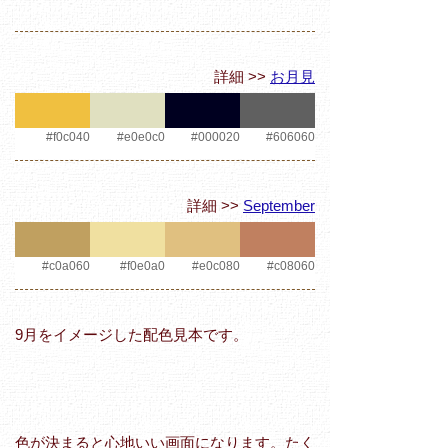
詳細 >>
お月見
#f0c040
#e0e0c0
#000020
#606060
詳細 >>
September
#c0a060
#f0e0a0
#e0c080
#c08060
9月をイメージした配色見本です。
色が決まると心地いい画面になります。たく