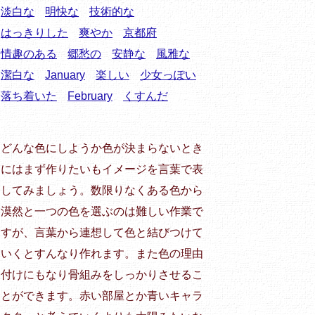
淡白な
明快な
技術的な
はっきりした
爽やか
京都府
情趣のある
郷愁の
安静な
風雅な
潔白な
January
楽しい
少女っぽい
落ち着いた
February
くすんだ
どんな色にしようか色が決まらないとき
にはまず作りたいもイメージを言葉で表
してみましょう。数限りなくある色から
漠然と一つの色を選ぶのは難しい作業で
すが、言葉から連想して色と結びつけて
いくとすんなり作れます。また色の理由
付けにもなり骨組みをしっかりさせるこ
とができます。赤い部屋とか青いキャラ