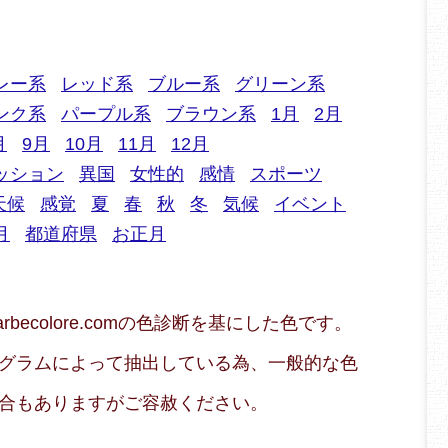
レー系
レッド系
ブルー系
グリーン系
ンク系
パープル系
ブラウン系
1月
2月
月
9月
10月
11月
12月
ッション
異国
女性的
感情
スポーツ
天候
感覚
夏
春
秋
冬
気候
イベント
月
都道府県
お正月
arbecolore.comの色診断を基にした色です。
グラムによって抽出している為、一般的な色
合もありますがご容赦ください。