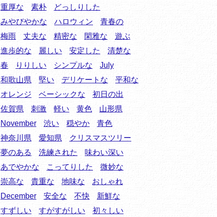
重厚な
素朴
どっしりした
みやびやかな
ハロウィン
青春の
梅雨
丈夫な
精密な
閑雅な
遊ぶ
進歩的な
麗しい
安定した
清楚な
春
りりしい
シンプルな
July
和歌山県
堅い
デリケートな
平和な
オレンジ
ベーシックな
初日の出
佐賀県
刺激
軽い
黄色
山形県
November
渋い
穏やか
青色
神奈川県
愛知県
クリスマスツリー
夢のある
洗練された
味わい深い
あでやかな
こってりした
微妙な
崇高な
貴重な
地味な
おしゃれ
December
安全な
不快
新鮮な
すずしい
すがすがしい
初々しい