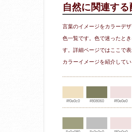
自然に関連する
言葉のイメージをカラーデザ
色一覧です。色で迷ったとき
す。詳細ページではここで表
カラーイメージを紹介してい
#f0e0c0
#808060
#f0e0e0
#a0a080
#c0c0c0
#f0e0e0