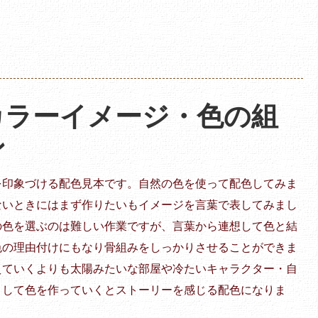
カラーイメージ・色の組
ン
を印象づける配色見本です。自然の色を使って配色してみま
ないときにはまず作りたいもイメージを言葉で表してみまし
の色を選ぶのは難しい作業ですが、言葉から連想して色と結
色の理由付けにもなり骨組みをしっかりさせることができま
えていくよりも太陽みたいな部屋や冷たいキャラクター・自
として色を作っていくとストーリーを感じる配色になりま