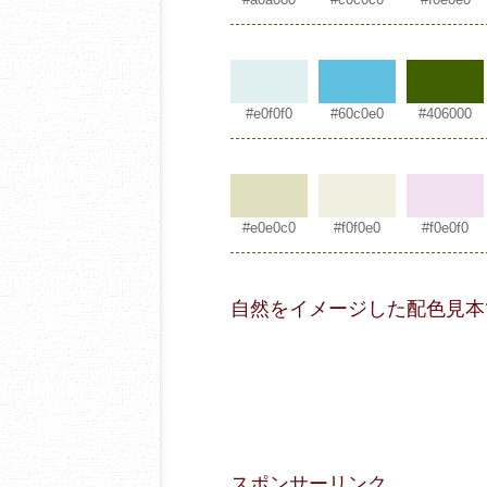
#e0f0f0
#60c0e0
#406000
#e0e0c0
#f0f0e0
#f0e0f0
自然をイメージした配色見本
スポンサーリンク