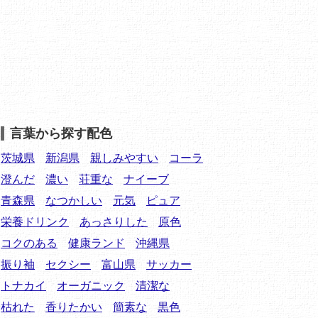
言葉から探す配色
茨城県
新潟県
親しみやすい
コーラ
澄んだ
濃い
荘重な
ナイーブ
青森県
なつかしい
元気
ピュア
栄養ドリンク
あっさりした
原色
コクのある
健康ランド
沖縄県
振り袖
セクシー
富山県
サッカー
トナカイ
オーガニック
清潔な
枯れた
香りたかい
簡素な
黒色