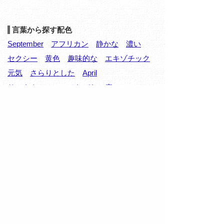
言葉から探す配色
September
アフリカン
静かな
濃い
セクシー
黄色
趣味的な
エキゾチック
元気
さらりとした
April
サンタクロース
ひなびた
痛い
アーミー
重い
原色
なごやかな
安定した
すばやい
岩手県
緻密な
地味な
信頼できる
ナチュラル
岐阜県
オレンジ
October
精密な
風雅な
権威的な
フェミニン
つめたい
ピュア
July
重い
海
古風な
フェミニンな
まろやか
三重県
儀式的な
水泳
大分県
December
懐古的な
淡白な
つややかな
枯れた
長崎県
瞑想的な