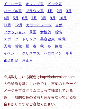
イエロー系
オレンジ系
ピンク系
パープル系
ブラウン系
1月
2月
3月
4月
5月
6月
7月
8月
9月
10月
11月
12月
カラーイメージ
自然
ファッション
異国
女性的
感情
スポーツ
ドリンク
美容健康
味覚
天候
感覚
夏
春
秋
冬
気候
イベント
クリスマス
ハロウィン
年月
都道府県
お正月
※掲載している配色はhttp://farbecolore.com
の色診断を基にした色です。言葉のカラーイ
メージをプログラムによって抽出している
為、一般的な色の名前と色が異なっている場
合もありますがご容赦ください。