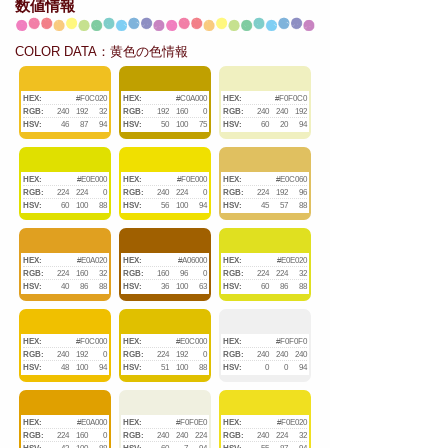
数値情報
COLOR DATA：黄色の色情報
HEX:
#F0C020
HEX:
#C0A000
HEX:
#F0F0C0
RGB:
240
192
32
RGB:
192
160
0
RGB:
240
240
192
HSV:
46
87
94
HSV:
50
100
75
HSV:
60
20
94
HEX:
#E0E000
HEX:
#F0E000
HEX:
#E0C060
RGB:
224
224
0
RGB:
240
224
0
RGB:
224
192
96
HSV:
60
100
88
HSV:
56
100
94
HSV:
45
57
88
HEX:
#E0A020
HEX:
#A06000
HEX:
#E0E020
RGB:
224
160
32
RGB:
160
96
0
RGB:
224
224
32
HSV:
40
86
88
HSV:
36
100
63
HSV:
60
86
88
HEX:
#F0C000
HEX:
#E0C000
HEX:
#F0F0F0
RGB:
240
192
0
RGB:
224
192
0
RGB:
240
240
240
HSV:
48
100
94
HSV:
51
100
88
HSV:
0
0
94
HEX:
#E0A000
HEX:
#F0F0E0
HEX:
#F0E020
RGB:
224
160
0
RGB:
240
240
224
RGB:
240
224
32