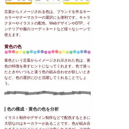
HSV:
43
100
88
HSV:
60
7
94
HSV:
55
87
94
言葉からイメージされる色は、ブランドを作るキー
カラーやテーマカラーの選択にも便利です。キャラ
クターやイラストの配色、WebデザインやDTP、イ
ンテリアや服のコーディネートなど様々なシーンで
使えます。
黄色の色
黄色という言葉からイメージされ示された色は、黄
色の特徴を表すヒントになってくれます。色で迷っ
たときやいつもと違う色の組み合わせが欲しいとき
など、色の選択にひと活躍してくれることでしょ
う。
色の構成・黄色の色を分析
イラスト制作やデザイン制作などで配色するときに
大切なのはキーカラーがあることです。色が組み合