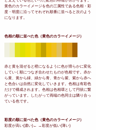
と支えている色といった配色の特徴が分かります。
黄色のカラーイメージを色の三属性である色相・彩
度・明度に沿ってそれぞれ順番に並べると次のよう
になります。
色相の順に並べた色
（黄色のカラーイメージ）
赤と黄を混ぜると橙になるように色が滑らかに変化
していく順につなぎ合わせたものが色相です。赤か
ら黄、黄から緑、緑から青、青から紫、紫から赤へ
と色合いは自然に変化していきます。色相は有彩色
だけで構成されます。色相は色相環として円状に繋
がっています。したがって両端の色同士は隣り合っ
ている色です。
彩度の順に並べた色
（黄色のカラーイメージ）
彩度が高い(濃い)← →彩度が低い(薄い)