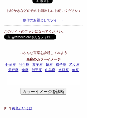
お絵かきなどの色のお題出しにお使いください↓
創作のお題としてツイート
このサイトのファンになってください。
いろんな言葉を診断してみよう
星座のカラーイメージ
牡羊座
-
牡牛座
-
双子座
-
蟹座
-
獅子座
-
乙女座
-
天秤座
-
蠍座
-
射手座
-
山羊座
-
水瓶座
-
魚座
[PR]
黄色といえば