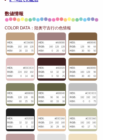
数値情報
COLOR DATA：陸奥守吉行の色情報
HEX:
#C0A080
HEX:
#A08080
HEX:
#806040
RGB:
192
160
128
RGB:
160
128
128
RGB:
128
96
64
HSV:
30
33
75
HSV:
0
20
63
HSV:
30
50
50
HEX:
#E0C0C0
HEX:
#402020
HEX:
#A08060
RGB:
224
192
192
RGB:
64
32
32
RGB:
160
128
96
HSV:
0
14
88
HSV:
0
50
25
HSV:
30
40
63
HEX:
#808060
HEX:
#606040
HEX:
#C0C0C0
RGB:
128
128
96
RGB:
96
96
64
RGB:
192
192
192
HSV:
60
25
50
HSV:
60
33
38
HSV:
0
0
75
HEX:
#202020
HEX:
#E0C0A0
HEX:
#C0C0A0
RGB:
32
32
32
RGB:
224
192
160
RGB:
192
192
160
HSV:
0
0
13
HSV:
30
29
88
HSV:
60
17
75