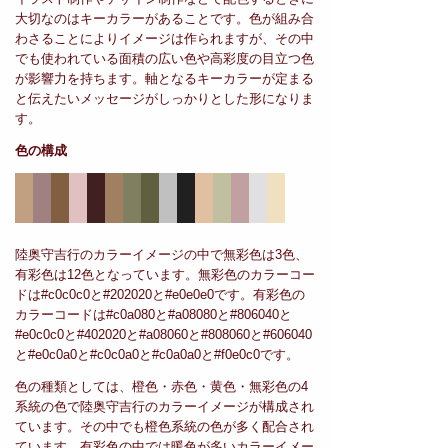
大切なのはキーカラーがあることです。色が組み合
わさることによりイメージは作られますが、その中
でも使われている面積の広い色や高彩度の目立つ色
が影響力を持ちます。軸となるキーカラーが定まる
と伝えたいメッセージがしっかりとした形になりま
す。
色の構成
陸奥守吉行のカラーイメージの中で無彩色は3色、
有彩色は12色となっています。無彩色のカラーコー
ドは#c0c0c0と#202020と#e0e0e0です。有彩色の
カラーコードは#c0a080と#a08080と#806040と
#e0c0c0と#402020と#a08060と#808060と#606040
と#e0c0a0と#c0c0a0と#c0a0a0と#f0e0c0です。
色の種類としては、橙色・赤色・黄色・無彩色の4
系統の色で陸奥守吉行のカラーイメージが構成され
ています。その中でも橙色系統の色が多く配合され
ています。有彩色の中では暖色が多いカラーイメー