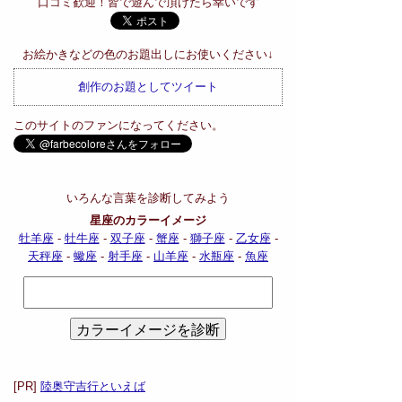
口コミ歓迎！皆で遊んで頂けたら幸いです
お絵かきなどの色のお題出しにお使いください↓
創作のお題としてツイート
このサイトのファンになってください。
いろんな言葉を診断してみよう
星座のカラーイメージ
牡羊座
-
牡牛座
-
双子座
-
蟹座
-
獅子座
-
乙女座
-
天秤座
-
蠍座
-
射手座
-
山羊座
-
水瓶座
-
魚座
[PR]
陸奥守吉行といえば