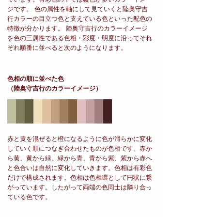
ジです。 色の属性を軸にして見ていくと陸奥守吉
行カラーの目立つ色と支えている色といった配色の
特徴が分かります。 陸奥守吉行のカラーイメージ
を色の三属性である色相・彩度・明度に沿ってそれ
ぞれ順番に並べると次のようになります。
色相の順に並べた色
（陸奥守吉行のカラーイメージ）
赤と黄を混ぜると橙になるように色が滑らかに変化
していく順につなぎ合わせたものが色相です。赤か
ら黄、黄から緑、緑から青、青から紫、紫から赤へ
と色合いは自然に変化していきます。色相は有彩色
だけで構成されます。色相は色相環として円状に繋
がっています。したがって両端の色同士は隣り合っ
ている色です。