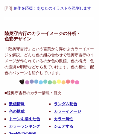
[PR]
創作を応援！あなたのイラストを添削します
陸奥守吉行のカラーイメージの分析・
色彩デザイン
「陸奥守吉行」という言葉から浮かぶカラーイメー
ジを解説。どんな色の組み合わせで陸奥守吉行のイ
メージが作られているのか色の数値、色の構成、色
の濃淡や明暗などから見ていけます。色の相性、配
色のパターンも紹介しています。
■陸奥守吉行のカラー情報：
目次
数値情報
ランダム配色
色の構成
カラーイメージ
トーンを揃えた色
カラー属性
カラーランキング
シェアする
2〜4色での配色