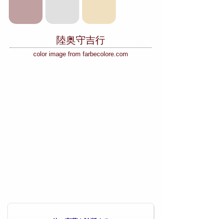
陸奥守吉行
color image from farbecolore.com