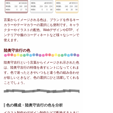
HEX:
#C0A0A0
HEX:
#E0E0E0
HEX:
#F0E0C0
RGB:
192
160
160
RGB:
224
224
224
RGB:
240
224
192
HSV:
0
17
75
HSV:
0
0
88
HSV:
40
20
94
言葉からイメージされる色は、ブランドを作るキー
カラーやテーマカラーの選択にも便利です。キャラ
クターやイラストの配色、WebデザインやDTP、イ
ンテリアや服のコーディネートなど様々なシーンで
使えます。
陸奥守吉行の色
陸奥守吉行という言葉からイメージされ示された色
は、陸奥守吉行の特徴を表すヒントになってくれま
す。色で迷ったときやいつもと違う色の組み合わせ
が欲しいときなど、色の選択にひと活躍してくれる
ことでしょう。
色の構成・陸奥守吉行の色を分析
イラスト制作やデザイン制作などで配色するときに