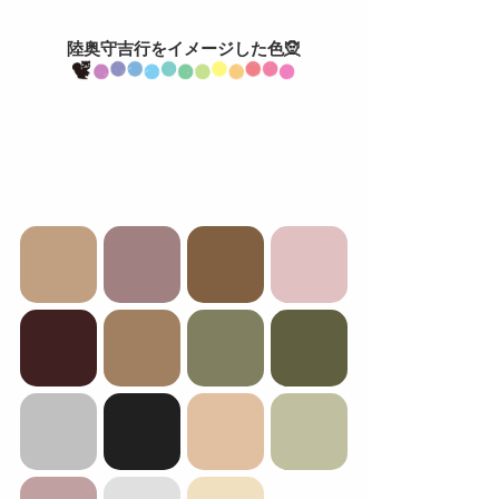
陸奥守吉行をイメージした色🧝