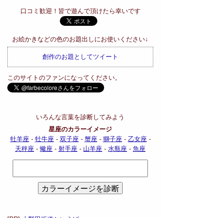
口コミ歓迎！皆で遊んで頂けたら幸いです
お絵かきなどの色のお題出しにお使いください↓
創作のお題としてツイート
このサイトのファンになってください。
いろんな言葉を診断してみよう
星座のカラーイメージ
牡羊座
-
牡牛座
-
双子座
-
蟹座
-
獅子座
-
乙女座
-
天秤座
-
蠍座
-
射手座
-
山羊座
-
水瓶座
-
魚座