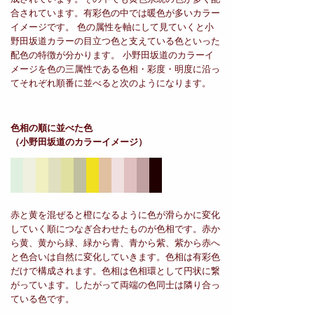
合されています。有彩色の中では暖色が多いカラー
イメージです。 色の属性を軸にして見ていくと小
野田坂道カラーの目立つ色と支えている色といった
配色の特徴が分かります。 小野田坂道のカラーイ
メージを色の三属性である色相・彩度・明度に沿っ
てそれぞれ順番に並べると次のようになります。
色相の順に並べた色
（小野田坂道のカラーイメージ）
赤と黄を混ぜると橙になるように色が滑らかに変化
していく順につなぎ合わせたものが色相です。赤か
ら黄、黄から緑、緑から青、青から紫、紫から赤へ
と色合いは自然に変化していきます。色相は有彩色
だけで構成されます。色相は色相環として円状に繋
がっています。したがって両端の色同士は隣り合っ
ている色です。