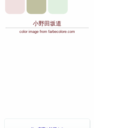
小野田坂道
color image from farbecolore.com