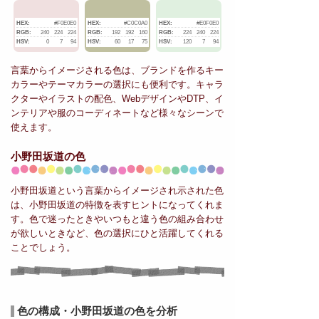
HEX:
#F0E0E0
HEX:
#C0C0A0
HEX:
#E0F0E0
RGB:
240
224
224
RGB:
192
192
160
RGB:
224
240
224
HSV:
0
7
94
HSV:
60
17
75
HSV:
120
7
94
言葉からイメージされる色は、ブランドを作るキー
カラーやテーマカラーの選択にも便利です。キャラ
クターやイラストの配色、WebデザインやDTP、イ
ンテリアや服のコーディネートなど様々なシーンで
使えます。
小野田坂道の色
小野田坂道という言葉からイメージされ示された色
は、小野田坂道の特徴を表すヒントになってくれま
す。色で迷ったときやいつもと違う色の組み合わせ
が欲しいときなど、色の選択にひと活躍してくれる
ことでしょう。
色の構成・小野田坂道の色を分析