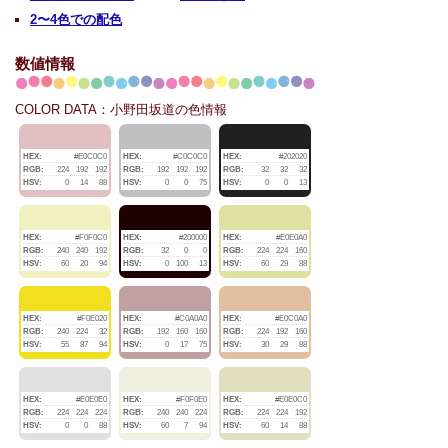
2〜4色での配色
数値情報
COLOR DATA：小野田坂道の色情報
HEX:
#E0C0C0
HEX:
#C0C0C0
HEX:
#202020
RGB:
224
192
192
RGB:
192
192
192
RGB:
32
32
32
HSV:
0
14
88
HSV:
0
0
75
HSV:
0
0
13
HEX:
#F0F0C0
HEX:
#200000
HEX:
#E0E0A0
RGB:
240
240
192
RGB:
32
0
0
RGB:
224
224
160
HSV:
60
20
94
HSV:
0
100
13
HSV:
60
29
88
HEX:
#F0E020
HEX:
#C0A0A0
HEX:
#E0C0A0
RGB:
240
224
32
RGB:
192
160
160
RGB:
224
192
160
HSV:
55
87
94
HSV:
0
17
75
HSV:
30
29
88
HEX:
#E0E0E0
HEX:
#F0F0E0
HEX:
#E0E0C0
RGB:
224
224
224
RGB:
240
240
224
RGB:
224
224
192
HSV:
0
0
88
HSV:
60
7
94
HSV:
60
14
88