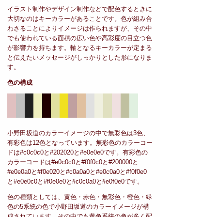
イラスト制作やデザイン制作などで配色するときに
大切なのはキーカラーがあることです。色が組み合
わさることによりイメージは作られますが、その中
でも使われている面積の広い色や高彩度の目立つ色
が影響力を持ちます。軸となるキーカラーが定まる
と伝えたいメッセージがしっかりとした形になりま
す。
色の構成
小野田坂道のカラーイメージの中で無彩色は3色、
有彩色は12色となっています。無彩色のカラーコー
ドは#c0c0c0と#202020と#e0e0e0です。有彩色の
カラーコードは#e0c0c0と#f0f0c0と#200000と
#e0e0a0と#f0e020と#c0a0a0と#e0c0a0と#f0f0e0
と#e0e0c0と#f0e0e0と#c0c0a0と#e0f0e0です。
色の種類としては、黄色・赤色・無彩色・橙色・緑
色の5系統の色で小野田坂道のカラーイメージが構
成されています。その中でも黄色系統の色が多く配