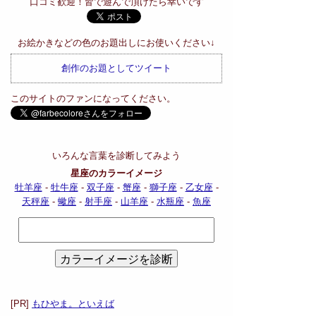
口コミ歓迎！皆で遊んで頂けたら幸いです
お絵かきなどの色のお題出しにお使いください↓
創作のお題としてツイート
このサイトのファンになってください。
いろんな言葉を診断してみよう
星座のカラーイメージ
牡羊座
-
牡牛座
-
双子座
-
蟹座
-
獅子座
-
乙女座
-
天秤座
-
蠍座
-
射手座
-
山羊座
-
水瓶座
-
魚座
[PR]
もひやま。といえば