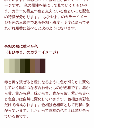
ージです。 色の属性を軸にして見ていくともひや
ま。カラーの目立つ色と支えている色といった配色
の特徴が分かります。 もひやま。のカラーイメー
ジを色の三属性である色相・彩度・明度に沿ってそ
れぞれ順番に並べると次のようになります。
色相の順に並べた色
（もひやま。のカラーイメージ）
赤と黄を混ぜると橙になるように色が滑らかに変化
していく順につなぎ合わせたものが色相です。赤か
ら黄、黄から緑、緑から青、青から紫、紫から赤へ
と色合いは自然に変化していきます。色相は有彩色
だけで構成されます。色相は色相環として円状に繋
がっています。したがって両端の色同士は隣り合っ
ている色です。