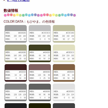
数値情報
COLOR DATA：もひやま。の色情報
HEX:
#A0A0A0
HEX:
#C0C0C0
HEX:
#C0C0A0
RGB:
160
160
160
RGB:
192
192
192
RGB:
192
192
160
HSV:
0
0
63
HSV:
0
0
75
HSV:
60
17
75
HEX:
#A0A080
HEX:
#404020
HEX:
#E0E0C0
RGB:
160
160
128
RGB:
64
64
32
RGB:
224
224
192
HSV:
60
20
63
HSV:
60
50
25
HSV:
60
14
88
HEX:
#402020
HEX:
#806060
HEX:
#806040
RGB:
64
32
32
RGB:
128
96
96
RGB:
128
96
64
HSV:
0
50
25
HSV:
0
25
50
HSV:
30
50
50
HEX:
#808080
HEX:
#606060
HEX:
#E0E0E0
RGB:
128
128
128
RGB:
96
96
96
RGB:
224
224
224
HSV:
0
0
50
HSV:
0
0
38
HSV:
0
0
88