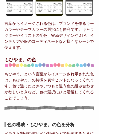
HEX:
#202020
HEX:
#202000
HEX:
#404040
RGB:
32
32
32
RGB:
32
32
0
RGB:
64
64
64
HSV:
0
0
13
HSV:
60
100
13
HSV:
0
0
25
言葉からイメージされる色は、ブランドを作るキー
カラーやテーマカラーの選択にも便利です。キャラ
クターやイラストの配色、WebデザインやDTP、イ
ンテリアや服のコーディネートなど様々なシーンで
使えます。
もひやま。の色
もひやま。という言葉からイメージされ示された色
は、もひやま。の特徴を表すヒントになってくれま
す。色で迷ったときやいつもと違う色の組み合わせ
が欲しいときなど、色の選択にひと活躍してくれる
ことでしょう。
色の構成・もひやま。の色を分析
イラスト制作やデザイン制作などで配色するときに