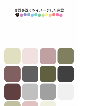
食器を洗うをイメージした色🧝