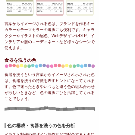
HEX:
#C0C0A0
HEX:
#E0C0C0
HEX:
#F0F0E0
RGB:
192
192
160
RGB:
224
192
192
RGB:
240
240
224
HSV:
60
17
75
HSV:
0
14
88
HSV:
60
7
94
言葉からイメージされる色は、ブランドを作るキー
カラーやテーマカラーの選択にも便利です。キャラ
クターやイラストの配色、WebデザインやDTP、イ
ンテリアや服のコーディネートなど様々なシーンで
使えます。
食器を洗うの色
食器を洗うという言葉からイメージされ示された色
は、食器を洗うの特徴を表すヒントになってくれま
す。色で迷ったときやいつもと違う色の組み合わせ
が欲しいときなど、色の選択にひと活躍してくれる
ことでしょう。
色の構成・食器を洗うの色を分析
イラスト制作やデザイン制作などで配色するときに