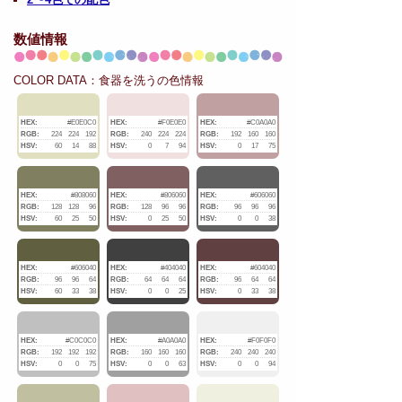
数値情報
COLOR DATA：食器を洗うの色情報
HEX:
#E0E0C0
HEX:
#F0E0E0
HEX:
#C0A0A0
RGB:
224
224
192
RGB:
240
224
224
RGB:
192
160
160
HSV:
60
14
88
HSV:
0
7
94
HSV:
0
17
75
HEX:
#808060
HEX:
#806060
HEX:
#606060
RGB:
128
128
96
RGB:
128
96
96
RGB:
96
96
96
HSV:
60
25
50
HSV:
0
25
50
HSV:
0
0
38
HEX:
#606040
HEX:
#404040
HEX:
#604040
RGB:
96
96
64
RGB:
64
64
64
RGB:
96
64
64
HSV:
60
33
38
HSV:
0
0
25
HSV:
0
33
38
HEX:
#C0C0C0
HEX:
#A0A0A0
HEX:
#F0F0F0
RGB:
192
192
192
RGB:
160
160
160
RGB:
240
240
240
HSV:
0
0
75
HSV:
0
0
63
HSV:
0
0
94