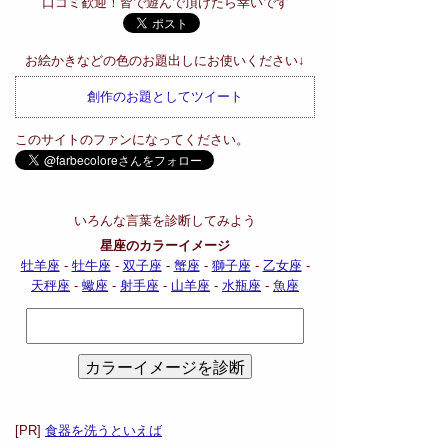
口コミ歓迎！皆で遊んで頂けたら幸いです
お絵かきなどの色のお題出しにお使いください↓
創作のお題としてツイート
このサイトのファンになってください。
いろんな言葉を診断してみよう
星座のカラーイメージ
牡羊座
-
牡牛座
-
双子座
-
蟹座
-
獅子座
-
乙女座
-
天秤座
-
蠍座
-
射手座
-
山羊座
-
水瓶座
-
魚座
[PR]
食器を洗うといえば