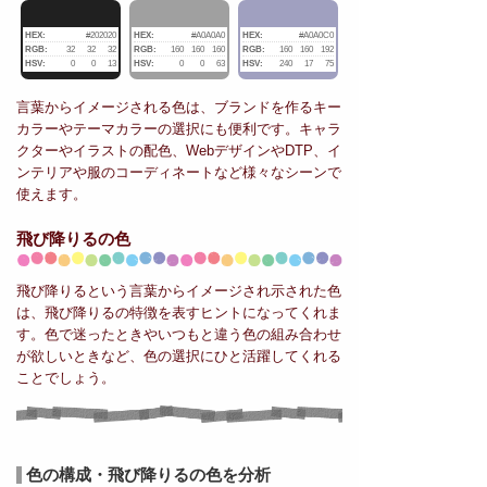
HEX:
#202020
HEX:
#A0A0A0
HEX:
#A0A0C0
RGB:
32
32
32
RGB:
160
160
160
RGB:
160
160
192
HSV:
0
0
13
HSV:
0
0
63
HSV:
240
17
75
言葉からイメージされる色は、ブランドを作るキー
カラーやテーマカラーの選択にも便利です。キャラ
クターやイラストの配色、WebデザインやDTP、イ
ンテリアや服のコーディネートなど様々なシーンで
使えます。
飛び降りるの色
飛び降りるという言葉からイメージされ示された色
は、飛び降りるの特徴を表すヒントになってくれま
す。色で迷ったときやいつもと違う色の組み合わせ
が欲しいときなど、色の選択にひと活躍してくれる
ことでしょう。
色の構成・飛び降りるの色を分析