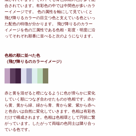
合されています。有彩色の中では中間色が多いカラ
ーイメージです。 色の属性を軸にして見ていくと
飛び降りるカラーの目立つ色と支えている色といっ
た配色の特徴が分かります。 飛び降りるのカラー
イメージを色の三属性である色相・彩度・明度に沿
ってそれぞれ順番に並べると次のようになります。
色相の順に並べた色
（飛び降りるのカラーイメージ）
赤と黄を混ぜると橙になるように色が滑らかに変化
していく順につなぎ合わせたものが色相です。赤か
ら黄、黄から緑、緑から青、青から紫、紫から赤へ
と色合いは自然に変化していきます。色相は有彩色
だけで構成されます。色相は色相環として円状に繋
がっています。したがって両端の色同士は隣り合っ
ている色です。