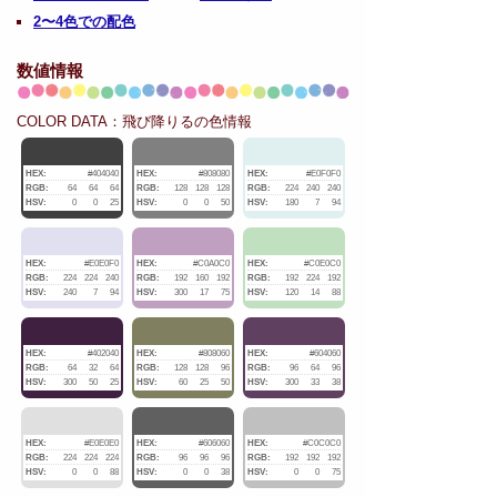
2〜4色での配色
数値情報
COLOR DATA：飛び降りるの色情報
HEX:
#404040
HEX:
#808080
HEX:
#E0F0F0
RGB:
64
64
64
RGB:
128
128
128
RGB:
224
240
240
HSV:
0
0
25
HSV:
0
0
50
HSV:
180
7
94
HEX:
#E0E0F0
HEX:
#C0A0C0
HEX:
#C0E0C0
RGB:
224
224
240
RGB:
192
160
192
RGB:
192
224
192
HSV:
240
7
94
HSV:
300
17
75
HSV:
120
14
88
HEX:
#402040
HEX:
#808060
HEX:
#604060
RGB:
64
32
64
RGB:
128
128
96
RGB:
96
64
96
HSV:
300
50
25
HSV:
60
25
50
HSV:
300
33
38
HEX:
#E0E0E0
HEX:
#606060
HEX:
#C0C0C0
RGB:
224
224
224
RGB:
96
96
96
RGB:
192
192
192
HSV:
0
0
88
HSV:
0
0
38
HSV:
0
0
75