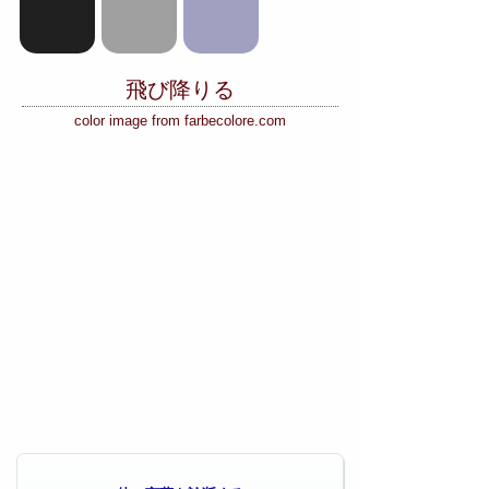
飛び降りる
color image from farbecolore.com