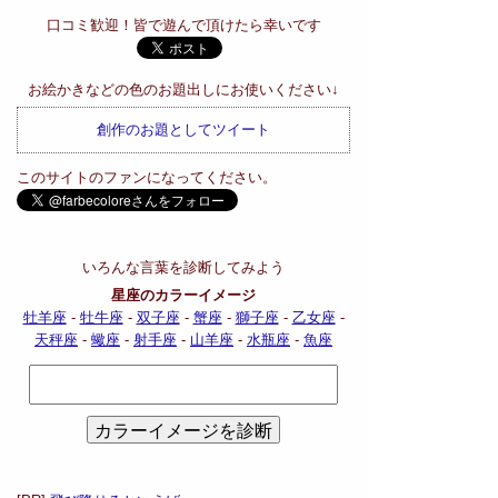
口コミ歓迎！皆で遊んで頂けたら幸いです
お絵かきなどの色のお題出しにお使いください↓
創作のお題としてツイート
このサイトのファンになってください。
いろんな言葉を診断してみよう
星座のカラーイメージ
牡羊座
-
牡牛座
-
双子座
-
蟹座
-
獅子座
-
乙女座
-
天秤座
-
蠍座
-
射手座
-
山羊座
-
水瓶座
-
魚座