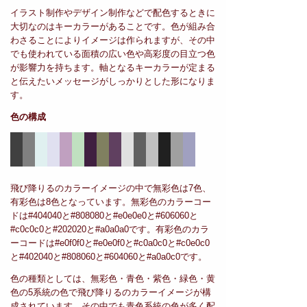
イラスト制作やデザイン制作などで配色するときに
大切なのはキーカラーがあることです。色が組み合
わさることによりイメージは作られますが、その中
でも使われている面積の広い色や高彩度の目立つ色
が影響力を持ちます。軸となるキーカラーが定まる
と伝えたいメッセージがしっかりとした形になりま
す。
色の構成
飛び降りるのカラーイメージの中で無彩色は7色、
有彩色は8色となっています。無彩色のカラーコー
ドは#404040と#808080と#e0e0e0と#606060と
#c0c0c0と#202020と#a0a0a0です。有彩色のカラ
ーコードは#e0f0f0と#e0e0f0と#c0a0c0と#c0e0c0
と#402040と#808060と#604060と#a0a0c0です。
色の種類としては、無彩色・青色・紫色・緑色・黄
色の5系統の色で飛び降りるのカラーイメージが構
成されています。その中でも青色系統の色が多く配