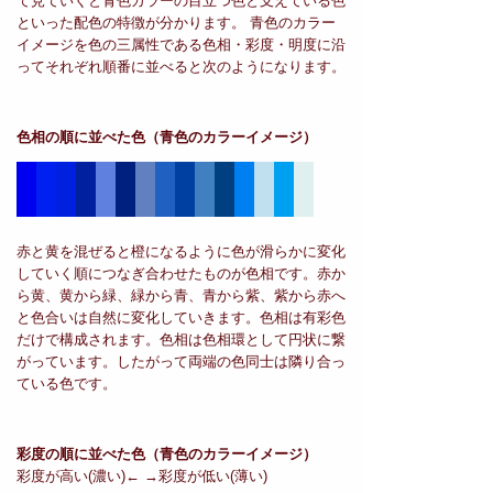
て見ていくと青色カラーの目立つ色と支えている色
といった配色の特徴が分かります。 青色のカラー
イメージを色の三属性である色相・彩度・明度に沿
ってそれぞれ順番に並べると次のようになります。
色相の順に並べた色
（青色のカラーイメージ）
赤と黄を混ぜると橙になるように色が滑らかに変化
していく順につなぎ合わせたものが色相です。赤か
ら黄、黄から緑、緑から青、青から紫、紫から赤へ
と色合いは自然に変化していきます。色相は有彩色
だけで構成されます。色相は色相環として円状に繋
がっています。したがって両端の色同士は隣り合っ
ている色です。
彩度の順に並べた色
（青色のカラーイメージ）
彩度が高い(濃い)← →彩度が低い(薄い)