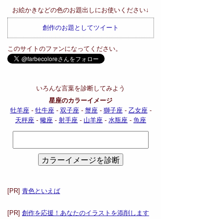
お絵かきなどの色のお題出しにお使いください↓
創作のお題としてツイート
このサイトのファンになってください。
いろんな言葉を診断してみよう
星座のカラーイメージ
牡羊座
-
牡牛座
-
双子座
-
蟹座
-
獅子座
-
乙女座
-
天秤座
-
蠍座
-
射手座
-
山羊座
-
水瓶座
-
魚座
[PR]
青色といえば
[PR]
創作を応援！あなたのイラストを添削します