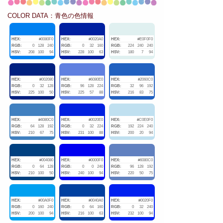
COLOR DATA：青色の色情報
HEX:
#0080F0
HEX:
#0020A0
HEX:
#E0F0F0
RGB:
0
128
240
RGB:
0
32
160
RGB:
224
240
240
HSV:
208
100
94
HSV:
228
100
63
HSV:
180
7
94
HEX:
#002080
HEX:
#6080E0
HEX:
#2060C0
RGB:
0
32
128
RGB:
96
128
224
RGB:
32
96
192
HSV:
225
100
50
HSV:
225
57
88
HSV:
216
83
75
HEX:
#4080C0
HEX:
#0020E0
HEX:
#C0E0F0
RGB:
64
128
192
RGB:
0
32
224
RGB:
192
224
240
HSV:
210
67
75
HSV:
231
100
88
HSV:
200
20
94
HEX:
#004080
HEX:
#0000F0
HEX:
#6080C0
RGB:
0
64
128
RGB:
0
0
240
RGB:
96
128
192
HSV:
210
100
50
HSV:
240
100
94
HSV:
220
50
75
HEX:
#00A0F0
HEX:
#0040A0
HEX:
#0020F0
RGB:
0
160
240
RGB:
0
64
160
RGB:
0
32
240
HSV:
200
100
94
HSV:
216
100
63
HSV:
232
100
94