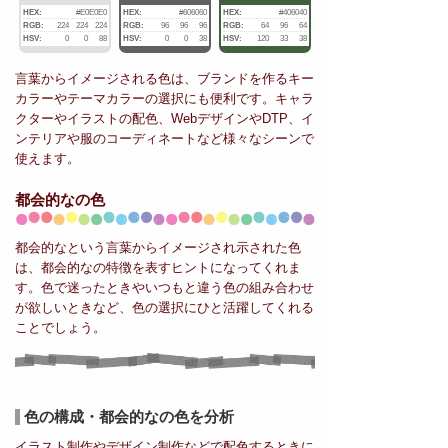
HEX:
#E0E0E0
HEX:
#606060
HEX:
#406040
RGB:
224
224
224
RGB:
96
96
96
RGB:
64
96
64
HSV:
0
0
88
HSV:
0
0
38
HSV:
120
33
38
言葉からイメージされる色は、ブランドを作るキー
カラーやテーマカラーの選択にも便利です。キャラ
クターやイラストの配色、WebデザインやDTP、イ
ンテリアや服のコーディネートなど様々なシーンで
使えます。
都会的なの色
都会的なという言葉からイメージされ示された色
は、都会的なの特徴を表すヒントになってくれま
す。色で迷ったときやいつもと違う色の組み合わせ
が欲しいときなど、色の選択にひと活躍してくれる
ことでしょう。
色の構成・都会的なの色を分析
イラスト制作やデザイン制作などで配色するときに