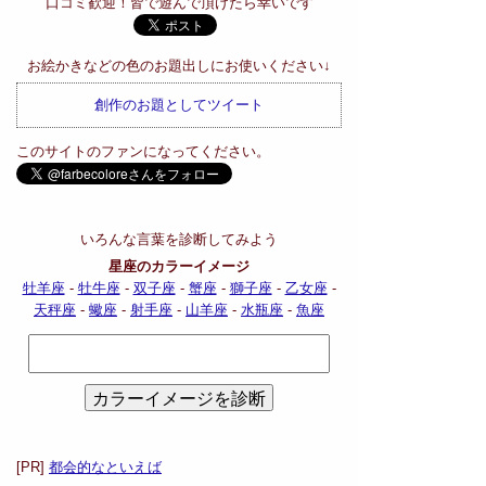
口コミ歓迎！皆で遊んで頂けたら幸いです
お絵かきなどの色のお題出しにお使いください↓
創作のお題としてツイート
このサイトのファンになってください。
いろんな言葉を診断してみよう
星座のカラーイメージ
牡羊座
-
牡牛座
-
双子座
-
蟹座
-
獅子座
-
乙女座
-
天秤座
-
蠍座
-
射手座
-
山羊座
-
水瓶座
-
魚座
[PR]
都会的なといえば