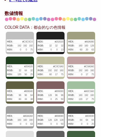
数値情報
COLOR DATA：都会的なの色情報
HEX:
#C0C0C0
HEX:
#202020
HEX:
#A0A080
RGB:
192
192
192
RGB:
32
32
32
RGB:
160
160
128
HSV:
0
0
75
HSV:
0
0
13
HSV:
60
20
63
HEX:
#204020
HEX:
#C0C0A0
HEX:
#C0A0A0
RGB:
32
64
32
RGB:
192
192
160
RGB:
192
160
160
HSV:
120
50
25
HSV:
60
17
75
HSV:
0
17
75
HEX:
#606040
HEX:
#806060
HEX:
#A0C0A0
RGB:
96
96
64
RGB:
128
96
96
RGB:
160
192
160
HSV:
60
33
38
HSV:
0
25
50
HSV:
120
17
75
HEX:
#A0A0A0
HEX:
#808080
HEX:
#404040
RGB:
160
160
160
RGB:
128
128
128
RGB:
64
64
64
HSV:
0
0
63
HSV:
0
0
50
HSV:
0
0
25