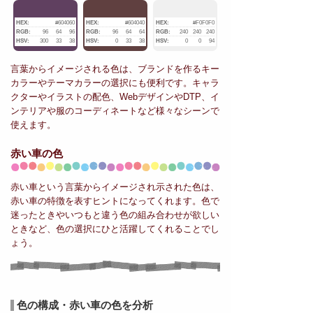
HEX:
#604060
HEX:
#604040
HEX:
#F0F0F0
RGB:
96
64
96
RGB:
96
64
64
RGB:
240
240
240
HSV:
300
33
38
HSV:
0
33
38
HSV:
0
0
94
言葉からイメージされる色は、ブランドを作るキー
カラーやテーマカラーの選択にも便利です。キャラ
クターやイラストの配色、WebデザインやDTP、イ
ンテリアや服のコーディネートなど様々なシーンで
使えます。
赤い車の色
赤い車という言葉からイメージされ示された色は、
赤い車の特徴を表すヒントになってくれます。色で
迷ったときやいつもと違う色の組み合わせが欲しい
ときなど、色の選択にひと活躍してくれることでし
ょう。
色の構成・赤い車の色を分析