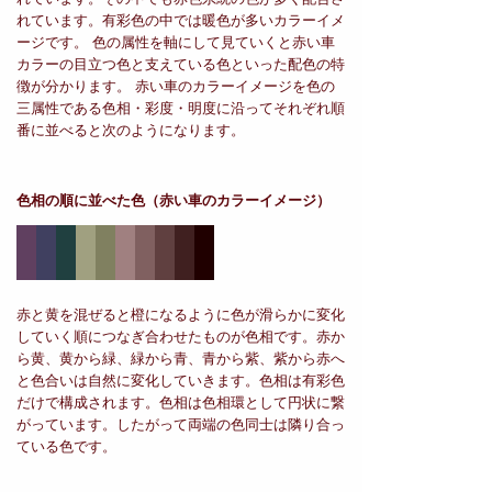
れています。有彩色の中では暖色が多いカラーイメ
ージです。 色の属性を軸にして見ていくと赤い車
カラーの目立つ色と支えている色といった配色の特
徴が分かります。 赤い車のカラーイメージを色の
三属性である色相・彩度・明度に沿ってそれぞれ順
番に並べると次のようになります。
色相の順に並べた色
（赤い車のカラーイメージ）
赤と黄を混ぜると橙になるように色が滑らかに変化
していく順につなぎ合わせたものが色相です。赤か
ら黄、黄から緑、緑から青、青から紫、紫から赤へ
と色合いは自然に変化していきます。色相は有彩色
だけで構成されます。色相は色相環として円状に繋
がっています。したがって両端の色同士は隣り合っ
ている色です。