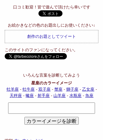
口コミ歓迎！皆で遊んで頂けたら幸いです
お絵かきなどの色のお題出しにお使いください↓
創作のお題としてツイート
このサイトのファンになってください。
いろんな言葉を診断してみよう
星座のカラーイメージ
牡羊座
-
牡牛座
-
双子座
-
蟹座
-
獅子座
-
乙女座
-
天秤座
-
蠍座
-
射手座
-
山羊座
-
水瓶座
-
魚座