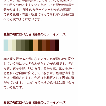
ジです。 色の属性を軸にして見ていくと誕生カラ
ーの目立つ色と支えている色といった配色の特徴が
分かります。 誕生のカラーイメージを色の三属性
である色相・彩度・明度に沿ってそれぞれ順番に並
べると次のようになります。
色相の順に並べた色
（誕生のカラーイメージ）
赤と黄を混ぜると橙になるように色が滑らかに変化
していく順につなぎ合わせたものが色相です。赤か
ら黄、黄から緑、緑から青、青から紫、紫から赤へ
と色合いは自然に変化していきます。色相は有彩色
だけで構成されます。色相は色相環として円状に繋
がっています。したがって両端の色同士は隣り合っ
ている色です。
彩度の順に並べた色
（誕生のカラーイメージ）