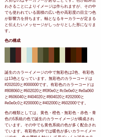
大切なのはキーカラーがあることです。色が組み合
わさることによりイメージは作られますが、その中
でも使われている面積の広い色や高彩度の目立つ色
が影響力を持ちます。軸となるキーカラーが定まる
と伝えたいメッセージがしっかりとした形になりま
す。
色の構成
誕生のカラーイメージの中で無彩色は2色、有彩色
は13色となっています。無彩色のカラーコードは
#202020と#000000です。有彩色のカラーコードは
#808060と#602020と#f0f0e0と#c0e0e0と#e0a060
と#606040と#404020と#804020と#202000と
#e0e0c0と#200000と#402000と#602000です。
色の種類としては、黄色・橙色・無彩色・赤色・青
色の5系統の色で誕生のカラーイメージが構成され
ています。その中でも黄色系統の色が多く配合され
ています。有彩色の中では暖色が多いカラーイメー