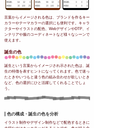
RGB:
64
32
0
RGB:
96
32
0
RGB:
0
0
0
HSV:
30
100
25
HSV:
20
100
38
HSV:
0
0
0
言葉からイメージされる色は、ブランドを作るキー
カラーやテーマカラーの選択にも便利です。キャラ
クターやイラストの配色、WebデザインやDTP、イ
ンテリアや服のコーディネートなど様々なシーンで
使えます。
誕生の色
誕生という言葉からイメージされ示された色は、誕
生の特徴を表すヒントになってくれます。色で迷っ
たときやいつもと違う色の組み合わせが欲しいとき
など、色の選択にひと活躍してくれることでしょ
う。
色の構成・誕生の色を分析
イラスト制作やデザイン制作などで配色するときに