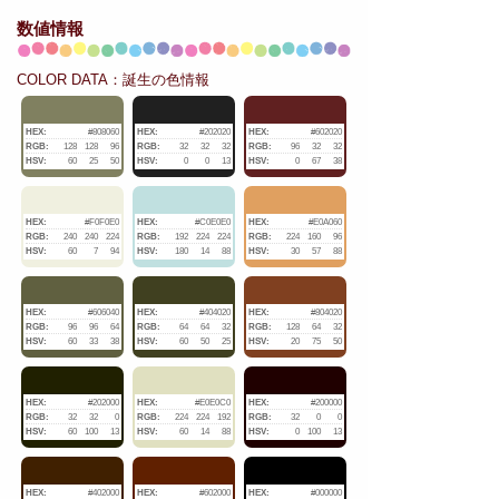
数値情報
COLOR DATA：誕生の色情報
HEX:
#808060
HEX:
#202020
HEX:
#602020
RGB:
128
128
96
RGB:
32
32
32
RGB:
96
32
32
HSV:
60
25
50
HSV:
0
0
13
HSV:
0
67
38
HEX:
#F0F0E0
HEX:
#C0E0E0
HEX:
#E0A060
RGB:
240
240
224
RGB:
192
224
224
RGB:
224
160
96
HSV:
60
7
94
HSV:
180
14
88
HSV:
30
57
88
HEX:
#606040
HEX:
#404020
HEX:
#804020
RGB:
96
96
64
RGB:
64
64
32
RGB:
128
64
32
HSV:
60
33
38
HSV:
60
50
25
HSV:
20
75
50
HEX:
#202000
HEX:
#E0E0C0
HEX:
#200000
RGB:
32
32
0
RGB:
224
224
192
RGB:
32
0
0
HSV:
60
100
13
HSV:
60
14
88
HSV:
0
100
13
HEX:
#402000
HEX:
#602000
HEX:
#000000