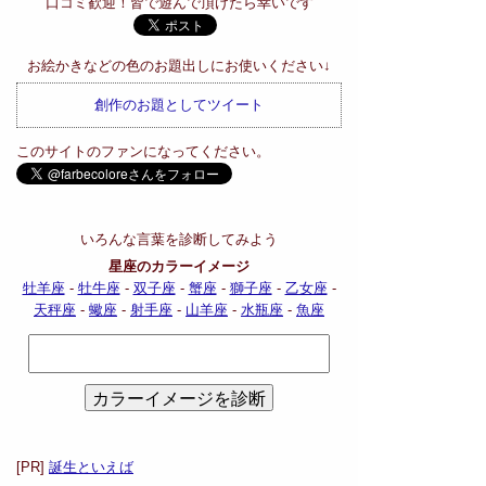
口コミ歓迎！皆で遊んで頂けたら幸いです
お絵かきなどの色のお題出しにお使いください↓
創作のお題としてツイート
このサイトのファンになってください。
いろんな言葉を診断してみよう
星座のカラーイメージ
牡羊座
-
牡牛座
-
双子座
-
蟹座
-
獅子座
-
乙女座
-
天秤座
-
蠍座
-
射手座
-
山羊座
-
水瓶座
-
魚座
[PR]
誕生といえば