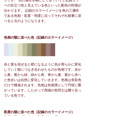
ジです。 色の属性を軸にして見ていくと記録カラ
ーの目立つ色と支えている色といった配色の特徴が
分かります。 記録のカラーイメージを色の三属性
である色相・彩度・明度に沿ってそれぞれ順番に並
べると次のようになります。
色相の順に並べた色
（記録のカラーイメージ）
赤と黄を混ぜると橙になるように色が滑らかに変化
していく順につなぎ合わせたものが色相です。赤か
ら黄、黄から緑、緑から青、青から紫、紫から赤へ
と色合いは自然に変化していきます。色相は有彩色
だけで構成されます。色相は色相環として円状に繋
がっています。したがって両端の色同士は隣り合っ
ている色です。
彩度の順に並べた色
（記録のカラーイメージ）