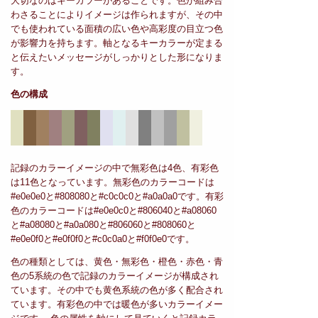
大切なのはキーカラーがあることです。色が組み合
わさることによりイメージは作られますが、その中
でも使われている面積の広い色や高彩度の目立つ色
が影響力を持ちます。軸となるキーカラーが定まる
と伝えたいメッセージがしっかりとした形になりま
す。
色の構成
記録のカラーイメージの中で無彩色は4色、有彩色
は11色となっています。無彩色のカラーコードは
#e0e0e0と#808080と#c0c0c0と#a0a0a0です。有彩
色のカラーコードは#e0e0c0と#806040と#a08060
と#a08080と#a0a080と#806060と#808060と
#e0e0f0と#e0f0f0と#c0c0a0と#f0f0e0です。
色の種類としては、黄色・無彩色・橙色・赤色・青
色の5系統の色で記録のカラーイメージが構成され
ています。その中でも黄色系統の色が多く配合され
ています。有彩色の中では暖色が多いカラーイメー