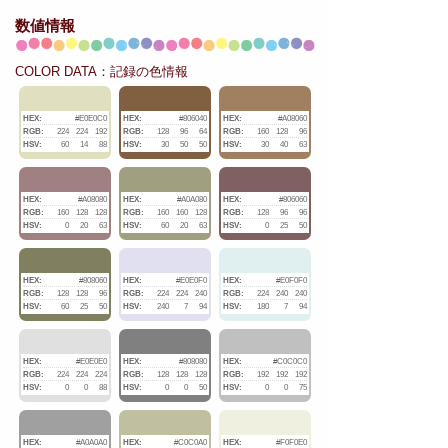
数値情報
COLOR DATA：記録の色情報
HEX:
#E0E0C0
HEX:
#806040
HEX:
#A08060
RGB:
224
224
192
RGB:
128
96
64
RGB:
160
128
96
HSV:
60
14
88
HSV:
30
50
50
HSV:
30
40
63
HEX:
#A08080
HEX:
#A0A080
HEX:
#806060
RGB:
160
128
128
RGB:
160
160
128
RGB:
128
96
96
HSV:
0
20
63
HSV:
60
20
63
HSV:
0
25
50
HEX:
#808060
HEX:
#E0E0F0
HEX:
#E0F0F0
RGB:
128
128
96
RGB:
224
224
240
RGB:
224
240
240
HSV:
60
25
50
HSV:
240
7
94
HSV:
180
7
94
HEX:
#E0E0E0
HEX:
#808080
HEX:
#C0C0C0
RGB:
224
224
224
RGB:
128
128
128
RGB:
192
192
192
HSV:
0
0
88
HSV:
0
0
50
HSV:
0
0
75
HEX:
#A0A0A0
HEX:
#C0C0A0
HEX:
#F0F0E0