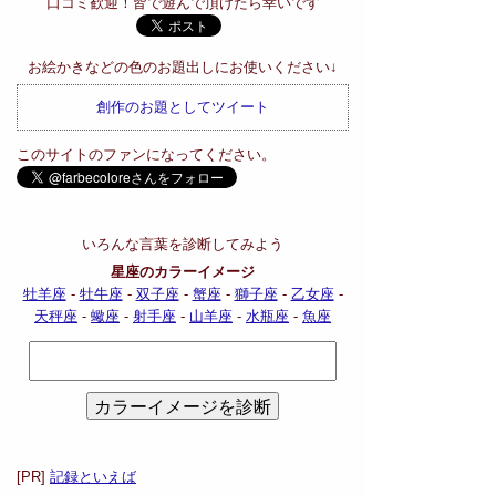
口コミ歓迎！皆で遊んで頂けたら幸いです
お絵かきなどの色のお題出しにお使いください↓
創作のお題としてツイート
このサイトのファンになってください。
いろんな言葉を診断してみよう
星座のカラーイメージ
牡羊座
-
牡牛座
-
双子座
-
蟹座
-
獅子座
-
乙女座
-
天秤座
-
蠍座
-
射手座
-
山羊座
-
水瓶座
-
魚座
[PR]
記録といえば