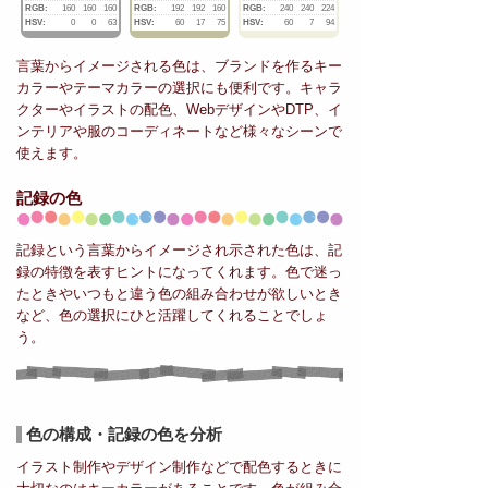
RGB:
160
160
160
RGB:
192
192
160
RGB:
240
240
224
HSV:
0
0
63
HSV:
60
17
75
HSV:
60
7
94
言葉からイメージされる色は、ブランドを作るキー
カラーやテーマカラーの選択にも便利です。キャラ
クターやイラストの配色、WebデザインやDTP、イ
ンテリアや服のコーディネートなど様々なシーンで
使えます。
記録の色
記録という言葉からイメージされ示された色は、記
録の特徴を表すヒントになってくれます。色で迷っ
たときやいつもと違う色の組み合わせが欲しいとき
など、色の選択にひと活躍してくれることでしょ
う。
色の構成・記録の色を分析
イラスト制作やデザイン制作などで配色するときに