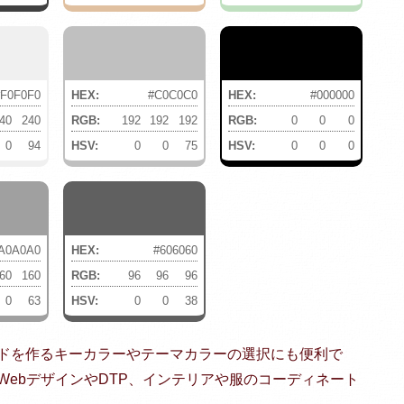
#F0F0F0
HEX:
#C0C0C0
HEX:
#000000
40
240
RGB:
192
192
192
RGB:
0
0
0
0
94
HSV:
0
0
75
HSV:
0
0
0
A0A0A0
HEX:
#606060
60
160
RGB:
96
96
96
0
63
HSV:
0
0
38
ドを作るキーカラーやテーマカラーの選択にも便利で
ebデザインやDTP、インテリアや服のコーディネート