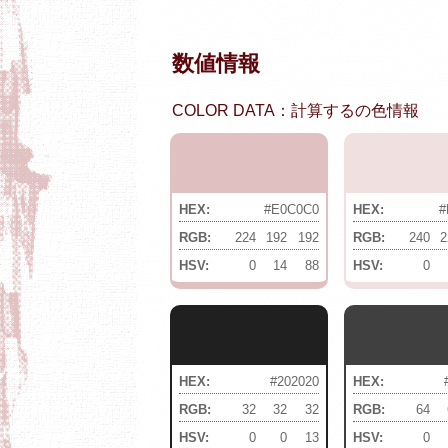
数値情報
COLOR DATA：計算するの色情報
HEX:
#E0C0C0
HEX:
#
RGB:
224
192
192
RGB:
240
2
HSV:
0
14
88
HSV:
0
HEX:
#202020
HEX:
RGB:
32
32
32
RGB:
64
HSV:
0
0
13
HSV:
0