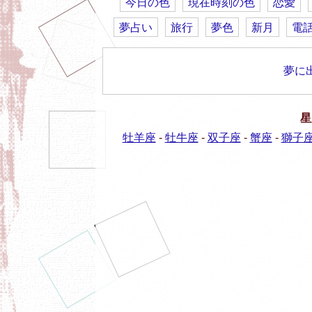
今日の色
現在時刻の色
恋愛
夢占い
旅行
夢色
新月
電
夢に
星
牡羊座
-
牡牛座
-
双子座
-
蟹座
-
獅子