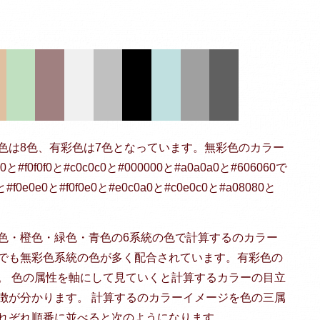
色は8色、有彩色は7色となっています。無彩色のカラー
と#f0f0f0と#c0c0c0と#000000と#a0a0a0と#606060で
0e0と#f0f0e0と#e0c0a0と#c0e0c0と#a08080と
色・橙色・緑色・青色の6系統の色で計算するのカラー
でも無彩色系統の色が多く配合されています。有彩色の
。 色の属性を軸にして見ていくと計算するカラーの目立
徴が分かります。 計算するのカラーイメージを色の三属
れぞれ順番に並べると次のようになります。