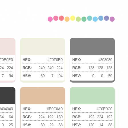
F0E0E0
HEX:
#F0F0E0
HEX:
#808080
24
224
RGB:
240
240
224
RGB:
128
128
128
7
94
HSV:
60
7
94
HSV:
0
0
50
#404040
HEX:
#E0C0A0
HEX:
#C0E0C0
64
64
RGB:
224
192
160
RGB:
192
224
192
0
25
HSV:
30
29
88
HSV:
120
14
88