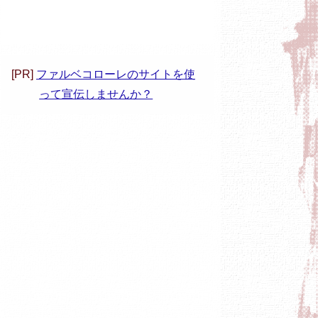
[PR]
ファルベコローレのサイトを使
って宣伝しませんか？