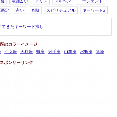
夏
電話占い
アリス
メルヘン
エージェント
話鑑定
占い
奇跡
スピリチュアル
キーワード2
出てきたキーワード探し
座のカラーイメージ
座
-
乙女座
-
天秤座
-
蠍座
-
射手座
-
山羊座
-
水瓶座
-
魚座
スポンサーリンク