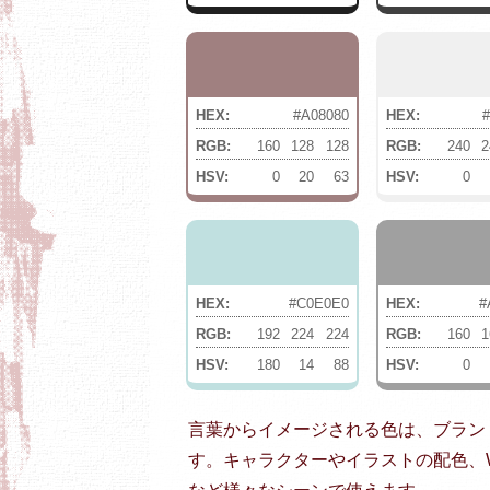
HEX:
#A08080
HEX:
RGB:
160
128
128
RGB:
240
2
HSV:
0
20
63
HSV:
0
HEX:
#C0E0E0
HEX:
#
RGB:
192
224
224
RGB:
160
1
HSV:
180
14
88
HSV:
0
言葉からイメージされる色は、ブラン
す。キャラクターやイラストの配色、W