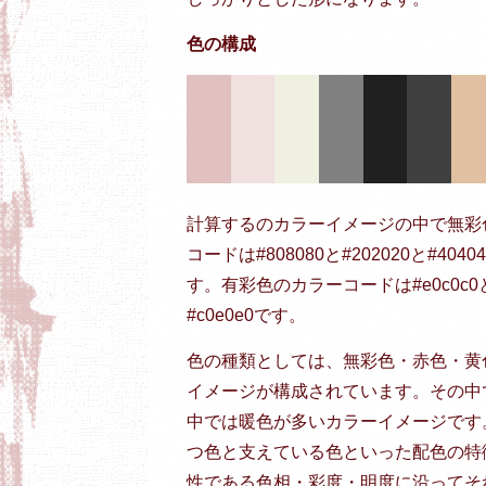
色の構成
計算するのカラーイメージの中で無彩
コードは#808080と#202020と#404040
す。有彩色のカラーコードは#e0c0c0と#f0e
#c0e0e0です。
色の種類としては、無彩色・赤色・黄
イメージが構成されています。その中
中では暖色が多いカラーイメージです
つ色と支えている色といった配色の特
性である色相・彩度・明度に沿ってそ