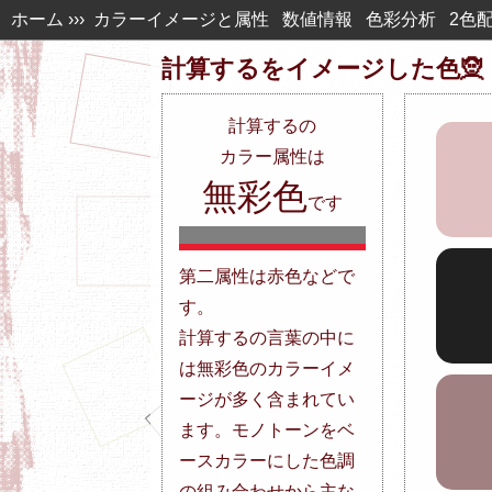
ホーム
›››
カラーイメージと属性
数値情報
色彩分析
2色
計算するを
イメージした色🧝
計算する
の
カラー属性は
無彩色
です
第二属性は赤色などで
す。
計算するの言葉の中に
は無彩色のカラーイメ
ージが多く含まれてい
ます。モノトーンをベ
ースカラーにした色調
の組み合わせから主な