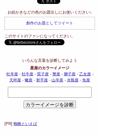
お絵かきなどの色のお題出しにお使いください↓
創作のお題としてツイート
このサイトのファンになってください。
いろんな言葉を診断してみよう
星座のカラーイメージ
牡羊座
-
牡牛座
-
双子座
-
蟹座
-
獅子座
-
乙女座
-
天秤座
-
蠍座
-
射手座
-
山羊座
-
水瓶座
-
魚座
[PR]
蜘蛛といえば