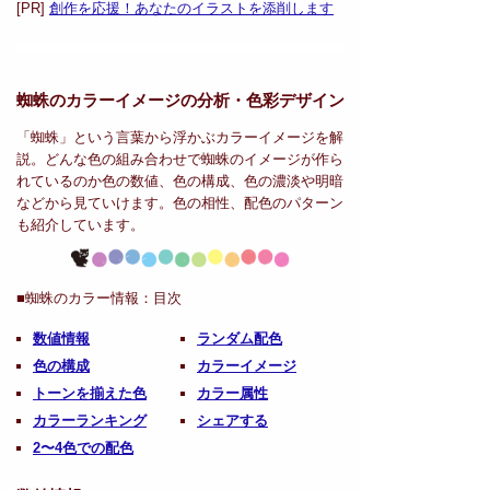
[PR]
創作を応援！あなたのイラストを添削します
蜘蛛のカラーイメージの分析・
色彩デザイン
「蜘蛛」という言葉から浮かぶカラーイメージを解
説。どんな色の組み合わせで蜘蛛のイメージが作ら
れているのか色の数値、色の構成、色の濃淡や明暗
などから見ていけます。色の相性、配色のパターン
も紹介しています。
■蜘蛛のカラー情報：
目次
数値情報
ランダム配色
色の構成
カラーイメージ
トーンを揃えた色
カラー属性
カラーランキング
シェアする
2〜4色での配色