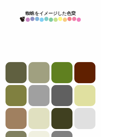
蜘蛛をイメージした色🧝