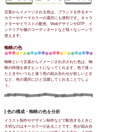
HSV:
60
25
50
HSV:
60
7
94
HSV:
0
0
50
言葉からイメージされる色は、ブランドを作るキー
カラーやテーマカラーの選択にも便利です。キャラ
クターやイラストの配色、WebデザインやDTP、イ
ンテリアや服のコーディネートなど様々なシーンで
使えます。
蜘蛛の色
蜘蛛という言葉からイメージされ示された色は、蜘
蛛の特徴を表すヒントになってくれます。色で迷っ
たときやいつもと違う色の組み合わせが欲しいとき
など、色の選択にひと活躍してくれることでしょ
う。
色の構成・蜘蛛の色を分析
イラスト制作やデザイン制作などで配色するときに
大切なのはキーカラーがあることです。色が組み合