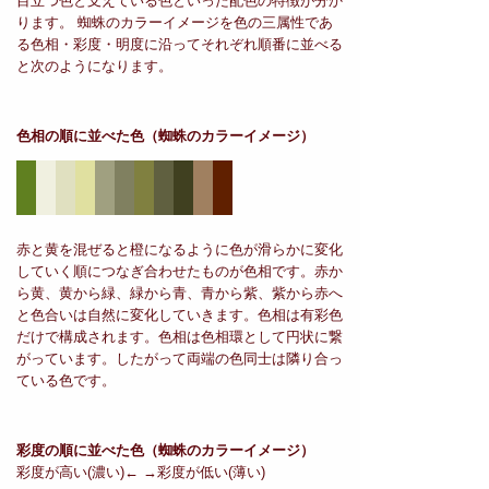
目立つ色と支えている色といった配色の特徴が分か
ります。 蜘蛛のカラーイメージを色の三属性であ
る色相・彩度・明度に沿ってそれぞれ順番に並べる
と次のようになります。
色相の順に並べた色
（蜘蛛のカラーイメージ）
赤と黄を混ぜると橙になるように色が滑らかに変化
していく順につなぎ合わせたものが色相です。赤か
ら黄、黄から緑、緑から青、青から紫、紫から赤へ
と色合いは自然に変化していきます。色相は有彩色
だけで構成されます。色相は色相環として円状に繋
がっています。したがって両端の色同士は隣り合っ
ている色です。
彩度の順に並べた色
（蜘蛛のカラーイメージ）
彩度が高い(濃い)← →彩度が低い(薄い)