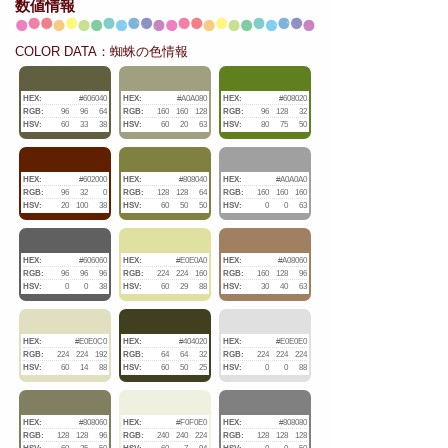
数値情報
COLOR DATA：蜘蛛の色情報
HEX:
#606040
HEX:
#A0A080
HEX:
#608020
RGB:
96
96
64
RGB:
160
160
128
RGB:
96
128
32
HSV:
60
33
38
HSV:
60
20
63
HSV:
80
75
50
HEX:
#602000
HEX:
#808040
HEX:
#A0A0A0
RGB:
96
32
0
RGB:
128
128
64
RGB:
160
160
160
HSV:
20
100
38
HSV:
60
50
50
HSV:
0
0
63
HEX:
#606060
HEX:
#E0E0A0
HEX:
#A08060
RGB:
96
96
96
RGB:
224
224
160
RGB:
160
128
96
HSV:
0
0
38
HSV:
60
29
88
HSV:
30
40
63
HEX:
#E0E0C0
HEX:
#404020
HEX:
#E0E0E0
RGB:
224
224
192
RGB:
64
64
32
RGB:
224
224
224
HSV:
60
14
88
HSV:
60
50
25
HSV:
0
0
88
HEX:
#808060
HEX:
#F0F0E0
HEX:
#808080
RGB:
128
128
96
RGB:
240
240
224
RGB:
128
128
128