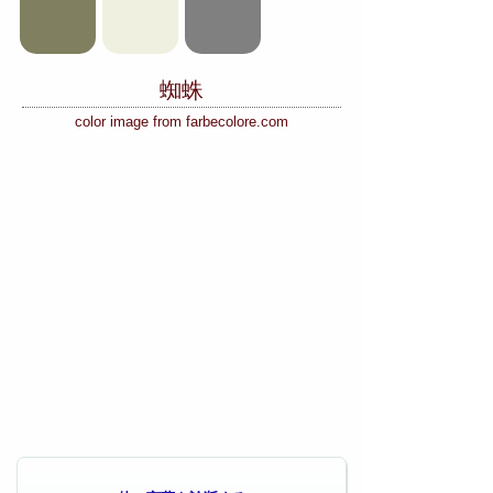
蜘蛛
color image from farbecolore.com