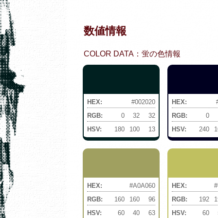
数値情報
COLOR DATA：蛍の色情報
HEX:
#002020
HEX:
RGB:
0
32
32
RGB:
0
HSV:
180
100
13
HSV:
240
1
HEX:
#A0A060
HEX:
#
RGB:
160
160
96
RGB:
192
1
HSV:
60
40
63
HSV:
60