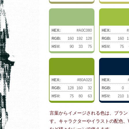
HEX:
#A0C080
HEX:
#
RGB:
160
192
128
RGB:
160
1
HSV:
90
33
75
HSV:
75
HEX:
#80A020
HEX:
RGB:
128
160
32
RGB:
0
HSV:
75
80
63
HSV:
210
1
言葉からイメージされる色は、ブラン
す。キャラクターやイラストの配色、W