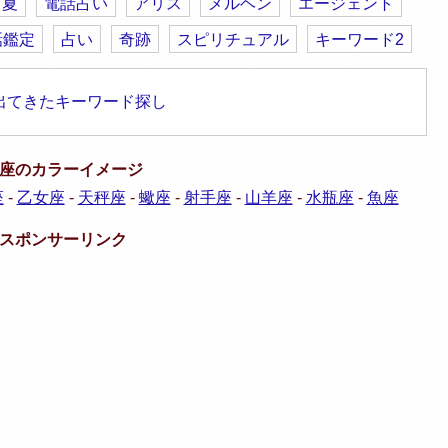
夏
電話占い
アリス
メルヘン
エージェント
話鑑定
占い
奇跡
スピリチュアル
キーワード2
出てきたキーワード探し
座のカラーイメージ
座
-
乙女座
-
天秤座
-
蠍座
-
射手座
-
山羊座
-
水瓶座
-
魚座
スポンサーリンク