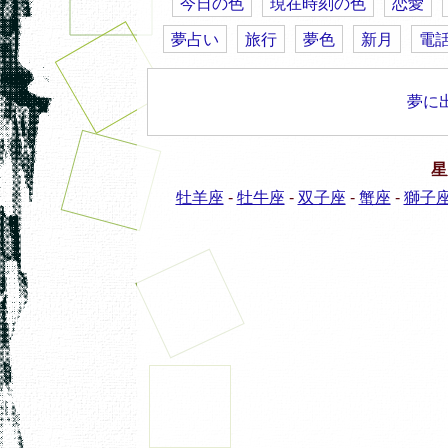
今日の色
現在時刻の色
恋愛
夢占い
旅行
夢色
新月
電
夢に
星
牡羊座
-
牡牛座
-
双子座
-
蟹座
-
獅子