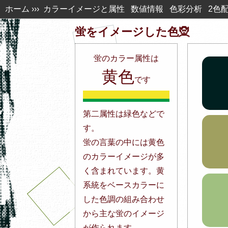
ホーム
›››
カラーイメージと属性
数値情報
色彩分析
2色
蛍を
イメージした色🧝
蛍
の
カラー属性は
黄色
です
第二属性は緑色などで
す。
蛍の言葉の中には黄色
のカラーイメージが多
く含まれています。黄
系統をベースカラーに
した色調の組み合わせ
から主な蛍のイメージ
が作られます。