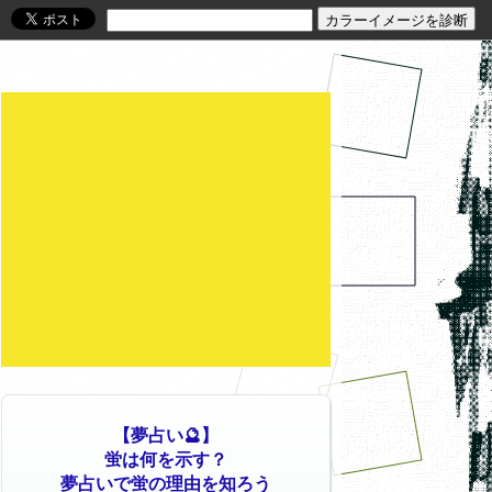
【夢占い🔮】
蛍は何を示す？
夢占いで蛍の理由を知ろう