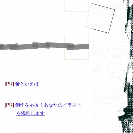
[PR]
蛍といえば
[PR]
創作を応援！あなたのイラスト
を添削します