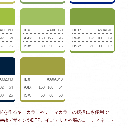
A0C040
HEX:
#A0C060
HEX:
#80A040
92
64
RGB:
160
192
96
RGB:
128
160
64
67
75
HSV:
80
50
75
HSV:
80
60
63
#002040
HEX:
#A0A040
32
64
RGB:
160
160
64
00
25
HSV:
60
60
63
ドを作るキーカラーやテーマカラーの選択にも便利で
ebデザインやDTP、インテリアや服のコーディネート