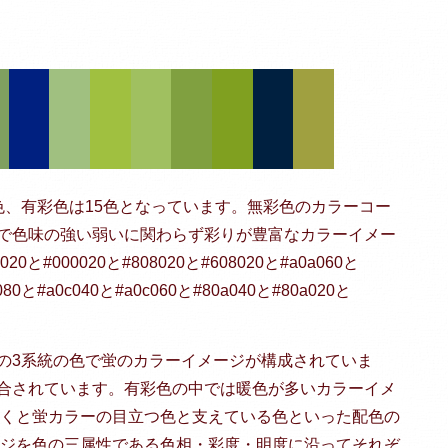
色、有彩色は15色となっています。無彩色のカラーコー
で色味の強い弱いに関わらず彩りが豊富なカラーイメー
#000020と#808020と#608020と#a0a060と
080と#a0c040と#a0c060と#80a040と#80a020と
の3系統の色で蛍のカラーイメージが構成されていま
合されています。有彩色の中では暖色が多いカラーイメ
いくと蛍カラーの目立つ色と支えている色といった配色の
ージを色の三属性である色相・彩度・明度に沿ってそれぞ