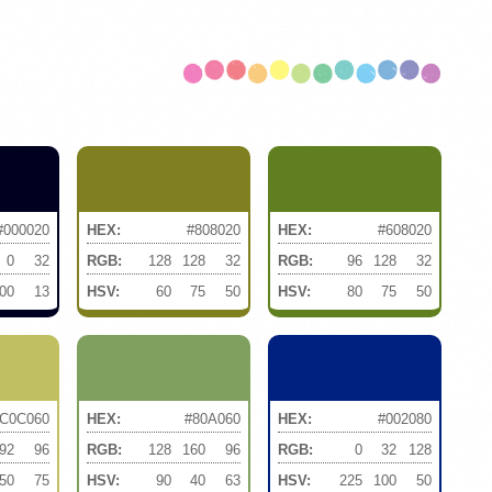
#000020
HEX:
#808020
HEX:
#608020
0
32
RGB:
128
128
32
RGB:
96
128
32
00
13
HSV:
60
75
50
HSV:
80
75
50
C0C060
HEX:
#80A060
HEX:
#002080
92
96
RGB:
128
160
96
RGB:
0
32
128
50
75
HSV:
90
40
63
HSV:
225
100
50