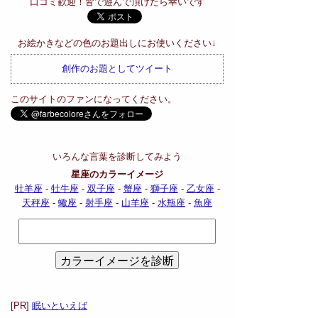
口コミ歓迎！皆で遊んで頂けたら幸いです
お絵かきなどの色のお題出しにお使いください↓
創作のお題としてツイート
このサイトのファンになってください。
いろんな言葉を診断してみよう
星座のカラーイメージ
牡羊座
-
牡牛座
-
双子座
-
蟹座
-
獅子座
-
乙女座
-
天秤座
-
蠍座
-
射手座
-
山羊座
-
水瓶座
-
魚座
[PR]
眠いといえば