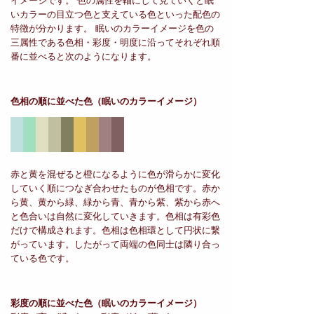
イメージです。 色の属性を軸にして見ていくと眠
いカラーの目立つ色と支えている色といった配色の
特徴が分かります。 眠いのカラーイメージを色の
三属性である色相・彩度・明度に沿ってそれぞれ順
番に並べると次のようになります。
色相の順に並べた色
（眠いのカラーイメージ）
赤と黄を混ぜると橙になるように色が滑らかに変化
していく順につなぎ合わせたものが色相です。赤か
ら黄、黄から緑、緑から青、青から紫、紫から赤へ
と色合いは自然に変化していきます。色相は有彩色
だけで構成されます。色相は色相環として円状に繋
がっています。したがって両端の色同士は隣り合っ
ている色です。
彩度の順に並べた色
（眠いのカラーイメージ）