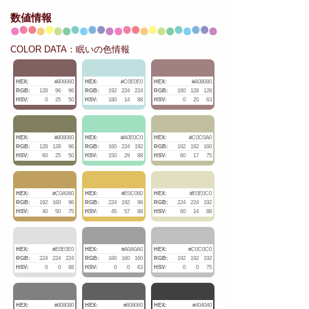
数値情報
COLOR DATA：眠いの色情報
HEX:
#806060
HEX:
#C0E0E0
HEX:
#A08080
RGB:
128
96
96
RGB:
192
224
224
RGB:
160
128
128
HSV:
0
25
50
HSV:
180
14
88
HSV:
0
20
63
HEX:
#808060
HEX:
#A0E0C0
HEX:
#C0C0A0
RGB:
128
128
96
RGB:
160
224
192
RGB:
192
192
160
HSV:
60
25
50
HSV:
150
29
88
HSV:
60
17
75
HEX:
#C0A060
HEX:
#E0C060
HEX:
#E0E0C0
RGB:
192
160
96
RGB:
224
192
96
RGB:
224
224
192
HSV:
40
50
75
HSV:
45
57
88
HSV:
60
14
88
HEX:
#E0E0E0
HEX:
#A0A0A0
HEX:
#C0C0C0
RGB:
224
224
224
RGB:
160
160
160
RGB:
192
192
192
HSV:
0
0
88
HSV:
0
0
63
HSV:
0
0
75
HEX:
#808080
HEX:
#606060
HEX:
#404040