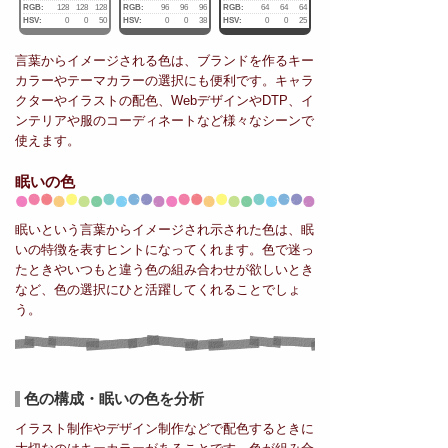
RGB:
128
128
128
RGB:
96
96
96
RGB:
64
64
64
HSV:
0
0
50
HSV:
0
0
38
HSV:
0
0
25
言葉からイメージされる色は、ブランドを作るキー
カラーやテーマカラーの選択にも便利です。キャラ
クターやイラストの配色、WebデザインやDTP、イ
ンテリアや服のコーディネートなど様々なシーンで
使えます。
眠いの色
眠いという言葉からイメージされ示された色は、眠
いの特徴を表すヒントになってくれます。色で迷っ
たときやいつもと違う色の組み合わせが欲しいとき
など、色の選択にひと活躍してくれることでしょ
う。
色の構成・眠いの色を分析
イラスト制作やデザイン制作などで配色するときに