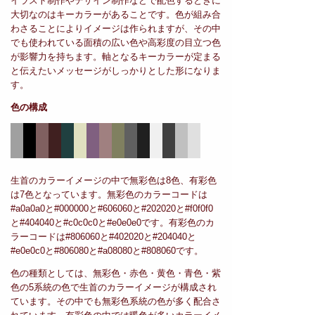
イラスト制作やデザイン制作などで配色するときに
大切なのはキーカラーがあることです。色が組み合
わさることによりイメージは作られますが、その中
でも使われている面積の広い色や高彩度の目立つ色
が影響力を持ちます。軸となるキーカラーが定まる
と伝えたいメッセージがしっかりとした形になりま
す。
色の構成
生首のカラーイメージの中で無彩色は8色、有彩色
は7色となっています。無彩色のカラーコードは
#a0a0a0と#000000と#606060と#202020と#f0f0f0
と#404040と#c0c0c0と#e0e0e0です。有彩色のカ
ラーコードは#806060と#402020と#204040と
#e0e0c0と#806080と#a08080と#808060です。
色の種類としては、無彩色・赤色・黄色・青色・紫
色の5系統の色で生首のカラーイメージが構成され
ています。その中でも無彩色系統の色が多く配合さ