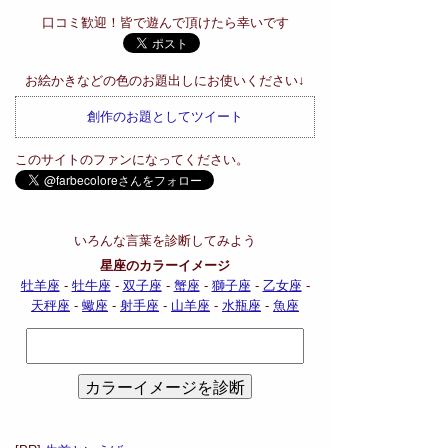
口コミ歓迎！皆で遊んで頂けたら幸いです
お絵かきなどの色のお題出しにお使いください↓
創作のお題としてツイート
このサイトのファンになってください。
いろんな言葉を診断してみよう
星座のカラーイメージ
牡羊座
-
牡牛座
-
双子座
-
蟹座
-
獅子座
-
乙女座
-
天秤座
-
蠍座
-
射手座
-
山羊座
-
水瓶座
-
魚座