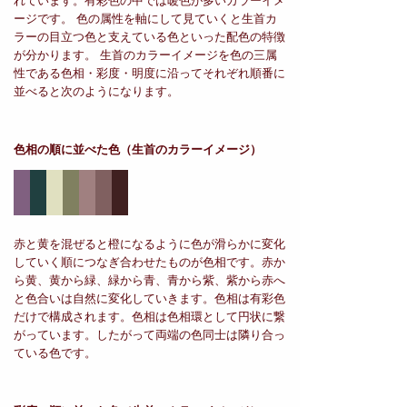
れています。有彩色の中では暖色が多いカラーイメ
ージです。 色の属性を軸にして見ていくと生首カ
ラーの目立つ色と支えている色といった配色の特徴
が分かります。 生首のカラーイメージを色の三属
性である色相・彩度・明度に沿ってそれぞれ順番に
並べると次のようになります。
色相の順に並べた色
（生首のカラーイメージ）
赤と黄を混ぜると橙になるように色が滑らかに変化
していく順につなぎ合わせたものが色相です。赤か
ら黄、黄から緑、緑から青、青から紫、紫から赤へ
と色合いは自然に変化していきます。色相は有彩色
だけで構成されます。色相は色相環として円状に繋
がっています。したがって両端の色同士は隣り合っ
ている色です。