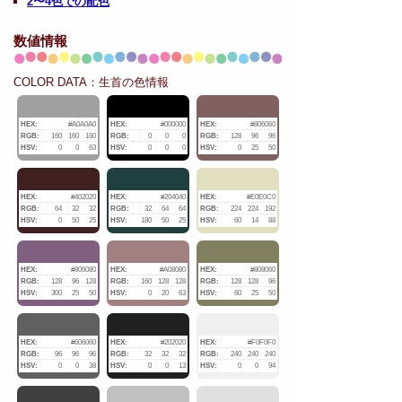
2〜4色での配色
数値情報
COLOR DATA：生首の色情報
HEX:
#A0A0A0
HEX:
#000000
HEX:
#806060
RGB:
160
160
160
RGB:
0
0
0
RGB:
128
96
96
HSV:
0
0
63
HSV:
0
0
0
HSV:
0
25
50
HEX:
#402020
HEX:
#204040
HEX:
#E0E0C0
RGB:
64
32
32
RGB:
32
64
64
RGB:
224
224
192
HSV:
0
50
25
HSV:
180
50
25
HSV:
60
14
88
HEX:
#806080
HEX:
#A08080
HEX:
#808060
RGB:
128
96
128
RGB:
160
128
128
RGB:
128
128
96
HSV:
300
25
50
HSV:
0
20
63
HSV:
60
25
50
HEX:
#606060
HEX:
#202020
HEX:
#F0F0F0
RGB:
96
96
96
RGB:
32
32
32
RGB:
240
240
240
HSV:
0
0
38
HSV:
0
0
13
HSV:
0
0
94