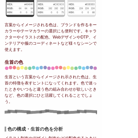
HEX:
#404040
HEX:
#C0C0C0
HEX:
#E0E0E0
RGB:
64
64
64
RGB:
192
192
192
RGB:
224
224
224
HSV:
0
0
25
HSV:
0
0
75
HSV:
0
0
88
言葉からイメージされる色は、ブランドを作るキー
カラーやテーマカラーの選択にも便利です。キャラ
クターやイラストの配色、WebデザインやDTP、イ
ンテリアや服のコーディネートなど様々なシーンで
使えます。
生首の色
生首という言葉からイメージされ示された色は、生
首の特徴を表すヒントになってくれます。色で迷っ
たときやいつもと違う色の組み合わせが欲しいとき
など、色の選択にひと活躍してくれることでしょ
う。
色の構成・生首の色を分析