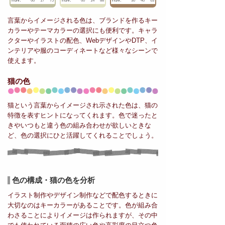
HSV:
60
17
75
HSV:
60
14
88
HSV:
30
40
63
言葉からイメージされる色は、ブランドを作るキー
カラーやテーマカラーの選択にも便利です。キャラ
クターやイラストの配色、WebデザインやDTP、イ
ンテリアや服のコーディネートなど様々なシーンで
使えます。
猫の色
猫という言葉からイメージされ示された色は、猫の
特徴を表すヒントになってくれます。色で迷ったと
きやいつもと違う色の組み合わせが欲しいときな
ど、色の選択にひと活躍してくれることでしょう。
色の構成・猫の色を分析
イラスト制作やデザイン制作などで配色するときに
大切なのはキーカラーがあることです。色が組み合
わさることによりイメージは作られますが、その中