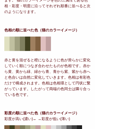
ます。 猫のカラーイメージを色の三属性である色
相・彩度・明度に沿ってそれぞれ順番に並べると次
のようになります。
色相の順に並べた色
（猫のカラーイメージ）
赤と黄を混ぜると橙になるように色が滑らかに変化
していく順につなぎ合わせたものが色相です。赤か
ら黄、黄から緑、緑から青、青から紫、紫から赤へ
と色合いは自然に変化していきます。色相は有彩色
だけで構成されます。色相は色相環として円状に繋
がっています。したがって両端の色同士は隣り合っ
ている色です。
彩度の順に並べた色
（猫のカラーイメージ）
彩度が高い(濃い)← →彩度が低い(薄い)