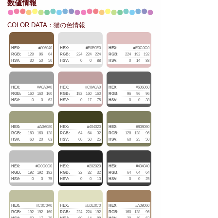
数値情報
COLOR DATA：猫の色情報
HEX:
#806040
HEX:
#E0E0E0
HEX:
#E0C0C0
RGB:
128
96
64
RGB:
224
224
224
RGB:
224
192
192
HSV:
30
50
50
HSV:
0
0
88
HSV:
0
14
88
HEX:
#A0A0A0
HEX:
#C0A0A0
HEX:
#606060
RGB:
160
160
160
RGB:
192
160
160
RGB:
96
96
96
HSV:
0
0
63
HSV:
0
17
75
HSV:
0
0
38
HEX:
#A0A080
HEX:
#404020
HEX:
#808060
RGB:
160
160
128
RGB:
64
64
32
RGB:
128
128
96
HSV:
60
20
63
HSV:
60
50
25
HSV:
60
25
50
HEX:
#C0C0C0
HEX:
#202020
HEX:
#404040
RGB:
192
192
192
RGB:
32
32
32
RGB:
64
64
64
HSV:
0
0
75
HSV:
0
0
13
HSV:
0
0
25
HEX:
#C0C0A0
HEX:
#E0E0C0
HEX:
#A08060
RGB:
192
192
160
RGB:
224
224
192
RGB:
160
128
96