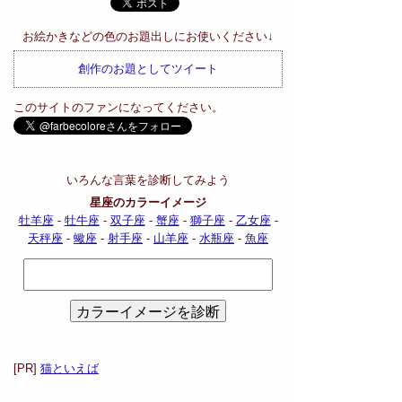
お絵かきなどの色のお題出しにお使いください↓
創作のお題としてツイート
このサイトのファンになってください。
いろんな言葉を診断してみよう
星座のカラーイメージ
牡羊座
-
牡牛座
-
双子座
-
蟹座
-
獅子座
-
乙女座
-
天秤座
-
蠍座
-
射手座
-
山羊座
-
水瓶座
-
魚座
[PR]
猫といえば