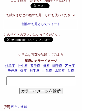
口コミ歓迎！皆で遊んで頂けたら幸いです
お絵かきなどの色のお題出しにお使いください↓
創作のお題としてツイート
このサイトのファンになってください。
いろんな言葉を診断してみよう
星座のカラーイメージ
牡羊座
-
牡牛座
-
双子座
-
蟹座
-
獅子座
-
乙女座
-
天秤座
-
蠍座
-
射手座
-
山羊座
-
水瓶座
-
魚座
[PR]
熱といえば