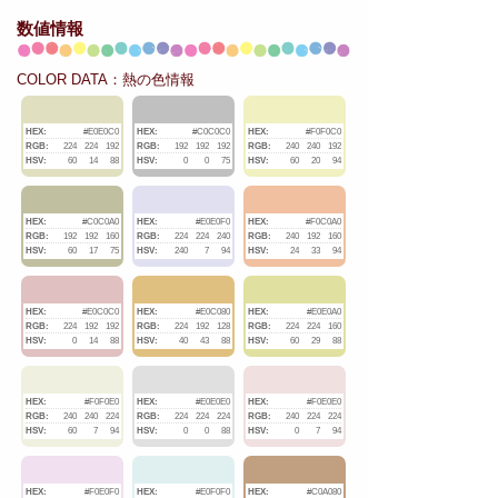
数値情報
COLOR DATA：熱の色情報
HEX:
#E0E0C0
HEX:
#C0C0C0
HEX:
#F0F0C0
RGB:
224
224
192
RGB:
192
192
192
RGB:
240
240
192
HSV:
60
14
88
HSV:
0
0
75
HSV:
60
20
94
HEX:
#C0C0A0
HEX:
#E0E0F0
HEX:
#F0C0A0
RGB:
192
192
160
RGB:
224
224
240
RGB:
240
192
160
HSV:
60
17
75
HSV:
240
7
94
HSV:
24
33
94
HEX:
#E0C0C0
HEX:
#E0C080
HEX:
#E0E0A0
RGB:
224
192
192
RGB:
224
192
128
RGB:
224
224
160
HSV:
0
14
88
HSV:
40
43
88
HSV:
60
29
88
HEX:
#F0F0E0
HEX:
#E0E0E0
HEX:
#F0E0E0
RGB:
240
240
224
RGB:
224
224
224
RGB:
240
224
224
HSV:
60
7
94
HSV:
0
0
88
HSV:
0
7
94
HEX:
#F0E0F0
HEX:
#E0F0F0
HEX:
#C0A080