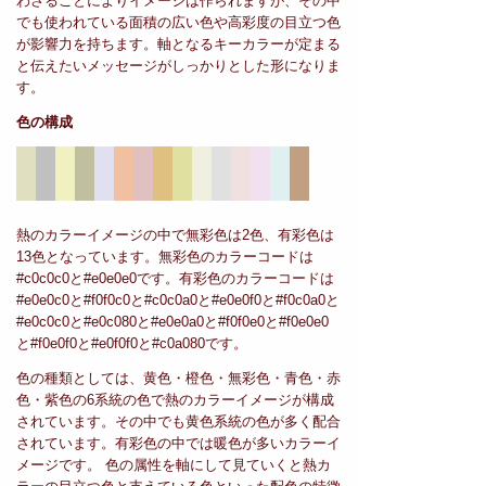
わさることによりイメージは作られますが、その中
でも使われている面積の広い色や高彩度の目立つ色
が影響力を持ちます。軸となるキーカラーが定まる
と伝えたいメッセージがしっかりとした形になりま
す。
色の構成
熱のカラーイメージの中で無彩色は2色、有彩色は
13色となっています。無彩色のカラーコードは
#c0c0c0と#e0e0e0です。有彩色のカラーコードは
#e0e0c0と#f0f0c0と#c0c0a0と#e0e0f0と#f0c0a0と
#e0c0c0と#e0c080と#e0e0a0と#f0f0e0と#f0e0e0
と#f0e0f0と#e0f0f0と#c0a080です。
色の種類としては、黄色・橙色・無彩色・青色・赤
色・紫色の6系統の色で熱のカラーイメージが構成
されています。その中でも黄色系統の色が多く配合
されています。有彩色の中では暖色が多いカラーイ
メージです。 色の属性を軸にして見ていくと熱カ