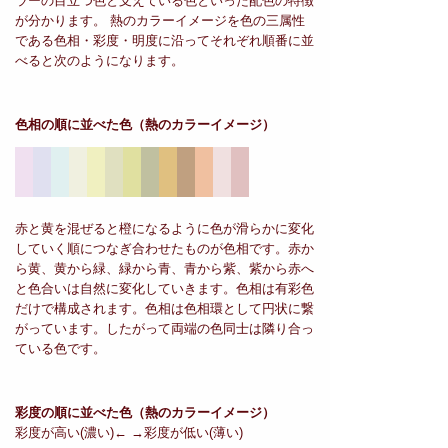
ラーの目立つ色と支えている色といった配色の特徴
が分かります。 熱のカラーイメージを色の三属性
である色相・彩度・明度に沿ってそれぞれ順番に並
べると次のようになります。
色相の順に並べた色
（熱のカラーイメージ）
赤と黄を混ぜると橙になるように色が滑らかに変化
していく順につなぎ合わせたものが色相です。赤か
ら黄、黄から緑、緑から青、青から紫、紫から赤へ
と色合いは自然に変化していきます。色相は有彩色
だけで構成されます。色相は色相環として円状に繋
がっています。したがって両端の色同士は隣り合っ
ている色です。
彩度の順に並べた色
（熱のカラーイメージ）
彩度が高い(濃い)← →彩度が低い(薄い)