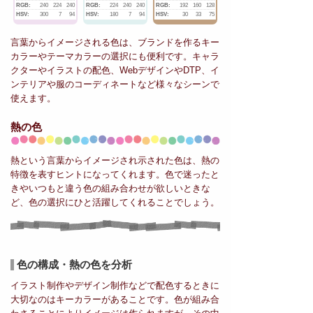
RGB:
240
224
240
RGB:
224
240
240
RGB:
192
160
128
HSV:
300
7
94
HSV:
180
7
94
HSV:
30
33
75
言葉からイメージされる色は、ブランドを作るキー
カラーやテーマカラーの選択にも便利です。キャラ
クターやイラストの配色、WebデザインやDTP、イ
ンテリアや服のコーディネートなど様々なシーンで
使えます。
熱の色
熱という言葉からイメージされ示された色は、熱の
特徴を表すヒントになってくれます。色で迷ったと
きやいつもと違う色の組み合わせが欲しいときな
ど、色の選択にひと活躍してくれることでしょう。
色の構成・熱の色を分析
イラスト制作やデザイン制作などで配色するときに
大切なのはキーカラーがあることです。色が組み合