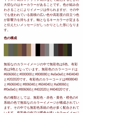
大切なのはキーカラーがあることです。色が組み合
わさることによりイメージは作られますが、その中
でも使われている面積の広い色や高彩度の目立つ色
が影響力を持ちます。軸となるキーカラーが定まる
と伝えたいメッセージがしっかりとした形になりま
す。
色の構成
無垢なのカラーイメージの中で無彩色は6色、有彩
色は9色となっています。無彩色のカラーコードは
#606060と#000000と#808080と#e0e0e0と#404040
と#202020です。有彩色のカラーコードは#808040
と#606040と#806040と#604040と#a08060と
#f0e0e0と#806060と#402020と#404020です。
色の種類としては、無彩色・赤色・黄色・橙色の4
系統の色で無垢なのカラーイメージが構成されてい
ます。その中でも無彩色系統の色が多く配合されて
います。有彩色の中では暖色が多いカラーイメージ