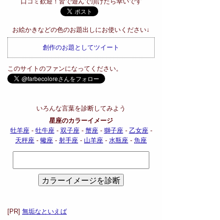
口コミ歓迎！皆で遊んで頂けたら幸いです
お絵かきなどの色のお題出しにお使いください↓
創作のお題としてツイート
このサイトのファンになってください。
いろんな言葉を診断してみよう
星座のカラーイメージ
牡羊座
-
牡牛座
-
双子座
-
蟹座
-
獅子座
-
乙女座
-
天秤座
-
蠍座
-
射手座
-
山羊座
-
水瓶座
-
魚座
[PR]
無垢なといえば