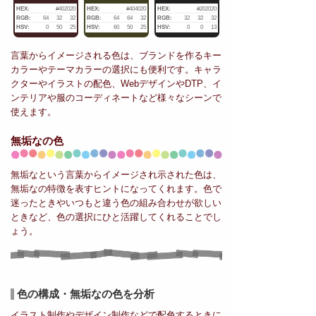
HEX:
#402020
HEX:
#404020
HEX:
#202020
RGB:
64
32
32
RGB:
64
64
32
RGB:
32
32
32
HSV:
0
50
25
HSV:
60
50
25
HSV:
0
0
13
言葉からイメージされる色は、ブランドを作るキー
カラーやテーマカラーの選択にも便利です。キャラ
クターやイラストの配色、WebデザインやDTP、イ
ンテリアや服のコーディネートなど様々なシーンで
使えます。
無垢なの色
無垢なという言葉からイメージされ示された色は、
無垢なの特徴を表すヒントになってくれます。色で
迷ったときやいつもと違う色の組み合わせが欲しい
ときなど、色の選択にひと活躍してくれることでし
ょう。
色の構成・無垢なの色を分析
イラスト制作やデザイン制作などで配色するときに