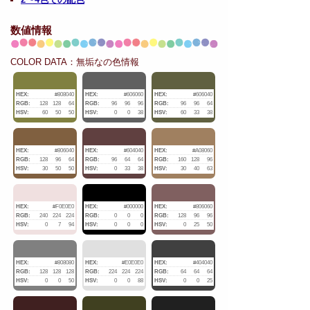
数値情報
COLOR DATA：無垢なの色情報
HEX:
#808040
HEX:
#606060
HEX:
#606040
RGB:
128
128
64
RGB:
96
96
96
RGB:
96
96
64
HSV:
60
50
50
HSV:
0
0
38
HSV:
60
33
38
HEX:
#806040
HEX:
#604040
HEX:
#A08060
RGB:
128
96
64
RGB:
96
64
64
RGB:
160
128
96
HSV:
30
50
50
HSV:
0
33
38
HSV:
30
40
63
HEX:
#F0E0E0
HEX:
#000000
HEX:
#806060
RGB:
240
224
224
RGB:
0
0
0
RGB:
128
96
96
HSV:
0
7
94
HSV:
0
0
0
HSV:
0
25
50
HEX:
#808080
HEX:
#E0E0E0
HEX:
#404040
RGB:
128
128
128
RGB:
224
224
224
RGB:
64
64
64
HSV:
0
0
50
HSV:
0
0
88
HSV:
0
0
25