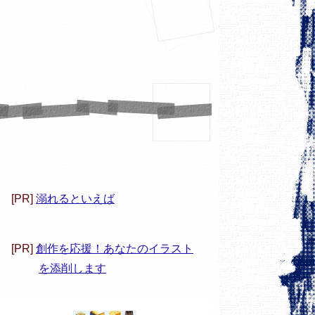
[PR]
溺れるといえば
[PR]
創作を応援！あなたのイラスト
を添削します