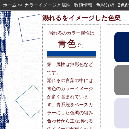
ホーム
›››
カラーイメージと属性
数値情報
色彩分析
2色
溺れるを
イメージした色🧝
溺れる
の
カラー属性は
青色
です
第二属性は無彩色など
です。
溺れるの言葉の中には
青色のカラーイメージ
が多く含まれていま
す。青系統をベースカ
ラーにした色調の組み
合わせから主な溺れる
のイメージが作られま