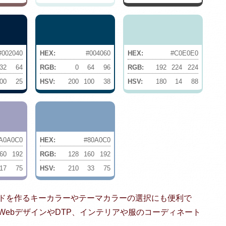
#002040
HEX:
#004060
HEX:
#C0E0E0
32
64
RGB:
0
64
96
RGB:
192
224
224
00
25
HSV:
200
100
38
HSV:
180
14
88
A0A0C0
HEX:
#80A0C0
60
192
RGB:
128
160
192
17
75
HSV:
210
33
75
ドを作るキーカラーやテーマカラーの選択にも便利で
ebデザインやDTP、インテリアや服のコーディネート