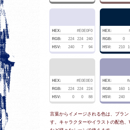
HEX:
#E0E0F0
HEX:
RGB:
224
224
240
RGB:
0
HSV:
240
7
94
HSV:
210
1
HEX:
#E0E0E0
HEX:
#
RGB:
224
224
224
RGB:
160
1
HSV:
0
0
88
HSV:
240
言葉からイメージされる色は、ブラン
す。キャラクターやイラストの配色、W