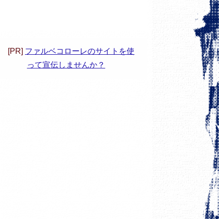
[PR]
ファルベコローレのサイトを使
って宣伝しませんか？