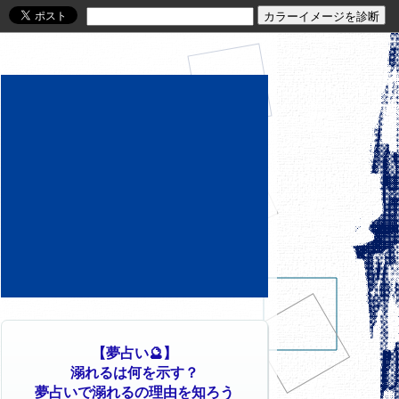
【夢占い🔮】
溺れるは何を示す？
夢占いで溺れるの理由を知ろう