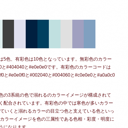
は5色、有彩色は10色となっています。無彩色のカラー
8080と#404040と#e0e0e0です。有彩色のカラーコードは
0f0と#e0e0f0と#002040と#004060と#c0e0e0と#a0a0c0
色の3系統の色で溺れるのカラーイメージが構成されて
く配合されています。有彩色の中では寒色が多いカラー
見ていくと溺れるカラーの目立つ色と支えている色といっ
のカラーイメージを色の三属性である色相・彩度・明度に
うになります。