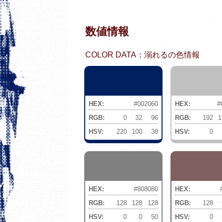
数値情報
COLOR DATA：溺れるの色情報
HEX:
#002060
HEX:
#
RGB:
0
32
96
RGB:
192
1
HSV:
220
100
38
HSV:
0
HEX:
#808080
HEX:
RGB:
128
128
128
RGB:
128
HSV:
0
0
50
HSV:
0