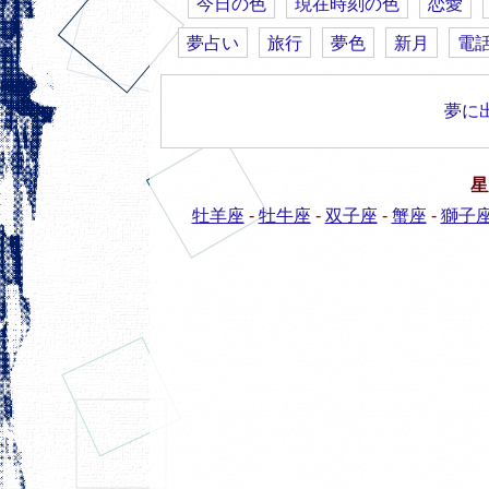
今日の色
現在時刻の色
恋愛
夢占い
旅行
夢色
新月
電
夢に
星
牡羊座
-
牡牛座
-
双子座
-
蟹座
-
獅子