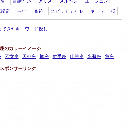
夏
電話占い
アリス
メルヘン
エージェント
話鑑定
占い
奇跡
スピリチュアル
キーワード2
出てきたキーワード探し
座のカラーイメージ
座
-
乙女座
-
天秤座
-
蠍座
-
射手座
-
山羊座
-
水瓶座
-
魚座
スポンサーリンク