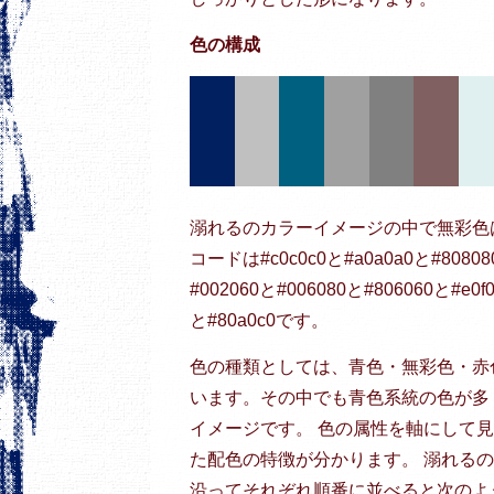
色の構成
溺れるのカラーイメージの中で無彩色
コードは#c0c0c0と#a0a0a0と#80
#002060と#006080と#806060と#e0f
と#80a0c0です。
色の種類としては、青色・無彩色・赤
います。その中でも青色系統の色が多
イメージです。 色の属性を軸にして
た配色の特徴が分かります。 溺れる
沿ってそれぞれ順番に並べると次のよ