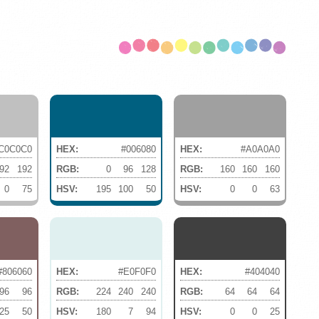
C0C0C0
HEX:
#006080
HEX:
#A0A0A0
92
192
RGB:
0
96
128
RGB:
160
160
160
0
75
HSV:
195
100
50
HSV:
0
0
63
#806060
HEX:
#E0F0F0
HEX:
#404040
96
96
RGB:
224
240
240
RGB:
64
64
64
25
50
HSV:
180
7
94
HSV:
0
0
25