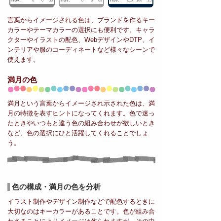
HSV:
0
0
50
HSV:
0
0
63
HSV:
210
100
25
言葉からイメージされる色は、ブランドを作るキー
カラーやテーマカラーの選択にも便利です。キャラ
クターやイラストの配色、WebデザインやDTP、イ
ンテリアや服のコーディネートなど様々なシーンで
使えます。
満月の色
満月という言葉からイメージされ示された色は、満
月の特徴を表すヒントになってくれます。色で迷っ
たときやいつもと違う色の組み合わせが欲しいとき
など、色の選択にひと活躍してくれることでしょ
う。
色の構成・満月の色を分析
イラスト制作やデザイン制作などで配色するときに
大切なのはキーカラーがあることです。色が組み合