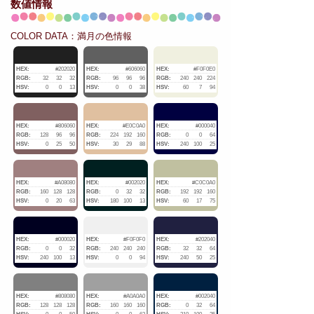
数値情報
COLOR DATA：満月の色情報
HEX:
#202020
HEX:
#606060
HEX:
#F0F0E0
RGB:
32
32
32
RGB:
96
96
96
RGB:
240
240
224
HSV:
0
0
13
HSV:
0
0
38
HSV:
60
7
94
HEX:
#806060
HEX:
#E0C0A0
HEX:
#000040
RGB:
128
96
96
RGB:
224
192
160
RGB:
0
0
64
HSV:
0
25
50
HSV:
30
29
88
HSV:
240
100
25
HEX:
#A08080
HEX:
#002020
HEX:
#C0C0A0
RGB:
160
128
128
RGB:
0
32
32
RGB:
192
192
160
HSV:
0
20
63
HSV:
180
100
13
HSV:
60
17
75
HEX:
#000020
HEX:
#F0F0F0
HEX:
#202040
RGB:
0
0
32
RGB:
240
240
240
RGB:
32
32
64
HSV:
240
100
13
HSV:
0
0
94
HSV:
240
50
25
HEX:
#808080
HEX:
#A0A0A0
HEX:
#002040
RGB:
128
128
128
RGB:
160
160
160
RGB:
0
32
64