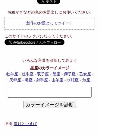
お絵かきなどの色のお題出しにお使いください↓
創作のお題としてツイート
このサイトのファンになってください。
いろんな言葉を診断してみよう
星座のカラーイメージ
牡羊座
-
牡牛座
-
双子座
-
蟹座
-
獅子座
-
乙女座
-
天秤座
-
蠍座
-
射手座
-
山羊座
-
水瓶座
-
魚座
[PR]
満月といえば