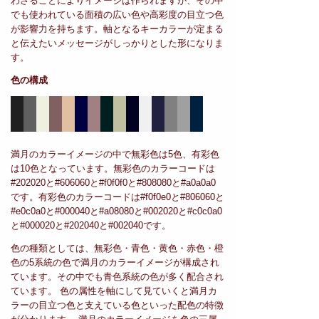
わさることによりイメージは作られますが、その中
でも使われている面積の広い色や高彩度の目立つ色
が影響力を持ちます。軸となるキーカラーが定まる
と伝えたいメッセージがしっかりとした形になりま
す。
色の構成
満月のカラーイメージの中で無彩色は5色、有彩色
は10色となっています。無彩色のカラーコードは
#202020と#606060と#f0f0f0と#808080と#a0a0a0
です。有彩色のカラーコードは#f0f0e0と#806060と
#e0c0a0と#000040と#a08080と#002020と#c0c0a0
と#000020と#202040と#002040です。
色の種類としては、無彩色・青色・黄色・赤色・橙
色の5系統の色で満月のカラーイメージが構成され
ています。その中でも青色系統の色が多く配合され
ています。 色の属性を軸にして見ていくと満月カ
ラーの目立つ色と支えている色といった配色の特徴