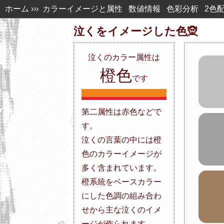
ホーム
›››
カラーイメージと属性
数値情報
色彩分析
2色
泣くを
イメージした色🧝
泣く
の
カラー属性は
橙色
です
第二属性は赤色などで
す。
泣くの言葉の中には橙
色のカラーイメージが
多く含まれています。
橙系統をベースカラー
にした色調の組み合わ
せから主な泣くのイメ
ージが作られます。