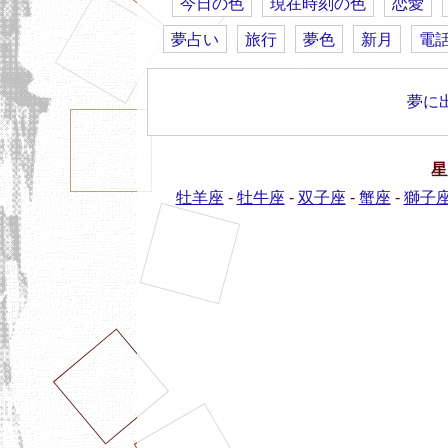
今日の色
現在時刻の色
恋愛
夢占い
旅行
夢色
新月
電
夢に
星
牡羊座
-
牡牛座
-
双子座
-
蟹座
-
獅子