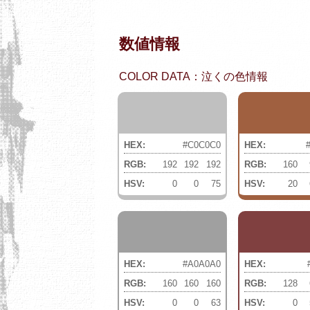
数値情報
COLOR DATA：泣くの色情報
HEX:
#C0C0C0
HEX:
RGB:
192
192
192
RGB:
160
HSV:
0
0
75
HSV:
20
HEX:
#A0A0A0
HEX:
RGB:
160
160
160
RGB:
128
HSV:
0
0
63
HSV:
0