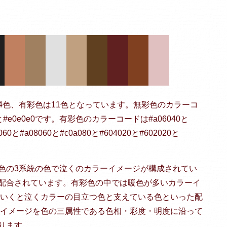
4色、有彩色は11色となっています。無彩色のカラーコ
020と#e0e0e0です。有彩色のカラーコードは#a06040と
060と#a08060と#c0a080と#604020と#602020と
色の3系統の色で泣くのカラーイメージが構成されてい
配合されています。有彩色の中では暖色が多いカラーイ
ていくと泣くカラーの目立つ色と支えている色といった配
ーイメージを色の三属性である色相・彩度・明度に沿って
ります。