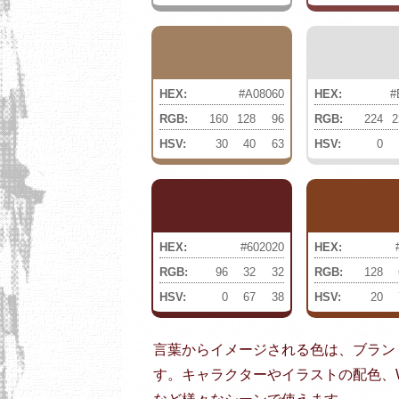
HEX:
#A08060
HEX:
#
RGB:
160
128
96
RGB:
224
2
HSV:
30
40
63
HSV:
0
HEX:
#602020
HEX:
RGB:
96
32
32
RGB:
128
HSV:
0
67
38
HSV:
20
言葉からイメージされる色は、ブラン
す。キャラクターやイラストの配色、W