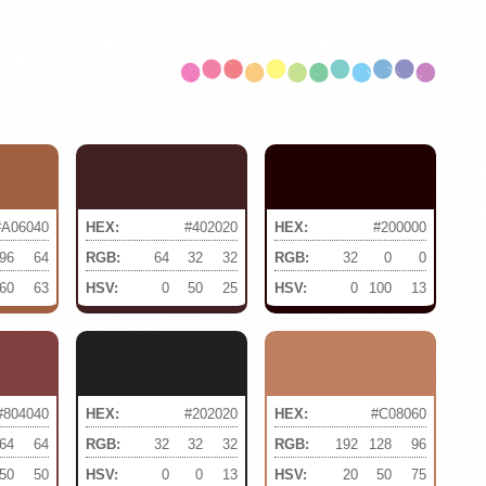
#A06040
HEX:
#402020
HEX:
#200000
96
64
RGB:
64
32
32
RGB:
32
0
0
60
63
HSV:
0
50
25
HSV:
0
100
13
#804040
HEX:
#202020
HEX:
#C08060
64
64
RGB:
32
32
32
RGB:
192
128
96
50
50
HSV:
0
0
13
HSV:
20
50
75