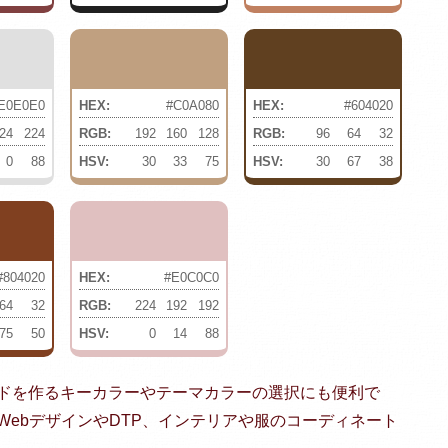
E0E0E0
HEX:
#C0A080
HEX:
#604020
24
224
RGB:
192
160
128
RGB:
96
64
32
0
88
HSV:
30
33
75
HSV:
30
67
38
#804020
HEX:
#E0C0C0
64
32
RGB:
224
192
192
75
50
HSV:
0
14
88
ドを作るキーカラーやテーマカラーの選択にも便利で
ebデザインやDTP、インテリアや服のコーディネート