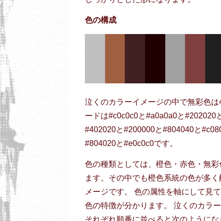
色の構成
泣くのカラーイメージの中で無彩色は
ードは#c0c0c0と#a0a0a0と#202
#402020と#200000と#804040と#c08
#804020と#e0c0c0です。
色の種類としては、橙色・赤色・無彩
ます。その中でも橙色系統の色が多く
メージです。 色の属性を軸にして見
色の特徴が分かります。 泣くのカラ
それぞれ順番に並べると次のようにな