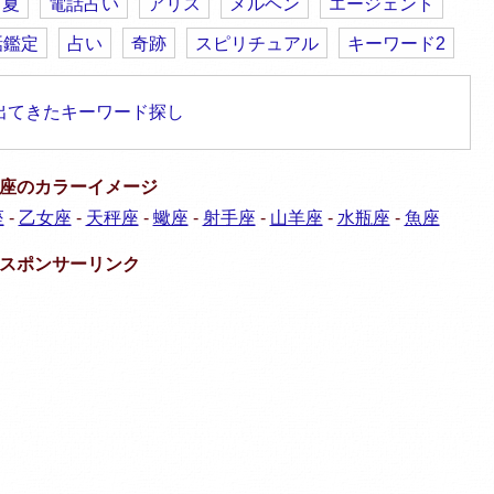
夏
電話占い
アリス
メルヘン
エージェント
話鑑定
占い
奇跡
スピリチュアル
キーワード2
出てきたキーワード探し
座のカラーイメージ
座
-
乙女座
-
天秤座
-
蠍座
-
射手座
-
山羊座
-
水瓶座
-
魚座
スポンサーリンク