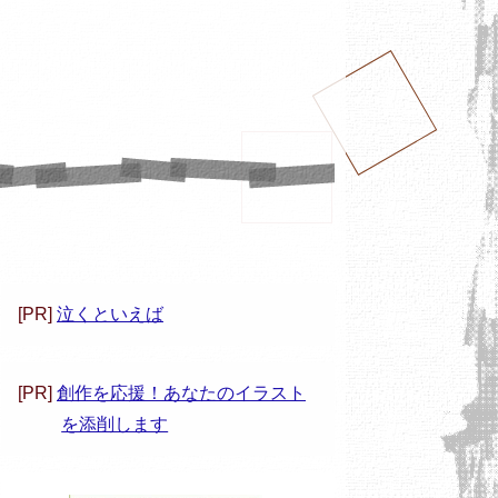
[PR]
泣くといえば
[PR]
創作を応援！あなたのイラスト
を添削します