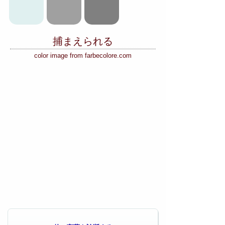
捕まえられる
color image from farbecolore.com