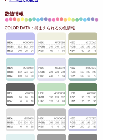
数値情報
COLOR DATA：捕まえられるの色情報
HEX:
#C0C0F0
HEX:
#F0F0E0
HEX:
#C0C0A0
RGB:
192
192
240
RGB:
240
240
224
RGB:
192
192
160
HSV:
240
20
94
HSV:
60
7
94
HSV:
60
17
75
HEX:
#C0E0E0
HEX:
#E0E0F0
HEX:
#A0C0C0
RGB:
192
224
224
RGB:
224
224
240
RGB:
160
192
192
HSV:
180
14
88
HSV:
240
7
94
HSV:
180
17
75
HEX:
#606060
HEX:
#C0E0C0
HEX:
#608060
RGB:
96
96
96
RGB:
192
224
192
RGB:
96
128
96
HSV:
0
0
38
HSV:
120
14
88
HSV:
120
25
50
HEX:
#E0E0E0
HEX:
#C0C0C0
HEX:
#C0C0E0
RGB:
224
224
224
RGB:
192
192
192
RGB:
192
192
224
HSV:
0
0
88
HSV:
0
0
75
HSV:
240
14
88