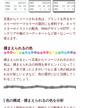
HEX:
#E0F0F0
HEX:
#A0A0A0
HEX:
#808080
RGB:
224
240
240
RGB:
160
160
160
RGB:
128
128
128
HSV:
180
7
94
HSV:
0
0
63
HSV:
0
0
50
言葉からイメージされる色は、ブランドを作るキー
カラーやテーマカラーの選択にも便利です。キャラ
クターやイラストの配色、WebデザインやDTP、イ
ンテリアや服のコーディネートなど様々なシーンで
使えます。
捕まえられるの色
捕まえられるという言葉からイメージされ示された
色は、捕まえられるの特徴を表すヒントになってく
れます。色で迷ったときやいつもと違う色の組み合
わせが欲しいときなど、色の選択にひと活躍してく
れることでしょう。
色の構成・捕まえられるの色を分析
イラスト制作やデザイン制作などで配色するときに