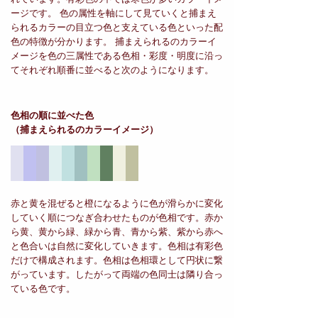
ージです。 色の属性を軸にして見ていくと捕まえ
られるカラーの目立つ色と支えている色といった配
色の特徴が分かります。 捕まえられるのカラーイ
メージを色の三属性である色相・彩度・明度に沿っ
てそれぞれ順番に並べると次のようになります。
色相の順に並べた色
（捕まえられるのカラーイメージ）
赤と黄を混ぜると橙になるように色が滑らかに変化
していく順につなぎ合わせたものが色相です。赤か
ら黄、黄から緑、緑から青、青から紫、紫から赤へ
と色合いは自然に変化していきます。色相は有彩色
だけで構成されます。色相は色相環として円状に繋
がっています。したがって両端の色同士は隣り合っ
ている色です。