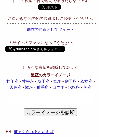
口コミ歓迎！皆で遊んで頂けたら幸いです
お絵かきなどの色のお題出しにお使いください↓
創作のお題としてツイート
このサイトのファンになってください。
いろんな言葉を診断してみよう
星座のカラーイメージ
牡羊座
-
牡牛座
-
双子座
-
蟹座
-
獅子座
-
乙女座
-
天秤座
-
蠍座
-
射手座
-
山羊座
-
水瓶座
-
魚座
[PR]
捕まえられるといえば