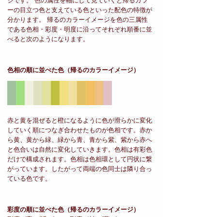
ジです。 色の属性を軸にして見ていくと帰るカラ
ーの目立つ色と支えている色といった配色の特徴が
分かります。 帰るのカラーイメージを色の三属性
である色相・彩度・明度に沿ってそれぞれ順番に並
べると次のようになります。
色相の順に並べた色
（帰るのカラーイメージ）
赤と黄を混ぜると橙になるように色が滑らかに変化
していく順につなぎ合わせたものが色相です。赤か
ら黄、黄から緑、緑から青、青から紫、紫から赤へ
と色合いは自然に変化していきます。色相は有彩色
だけで構成されます。色相は色相環として円状に繋
がっています。したがって両端の色同士は隣り合っ
ている色です。
彩度の順に並べた色
（帰るのカラーイメージ）