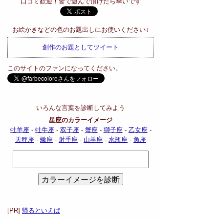
口コミ歓迎！皆で遊んで頂けたら幸いです
お絵かきなどの色のお題出しにお使いください↓
創作のお題としてツイート
このサイトのファンになってください。
いろんな言葉を診断してみよう
星座のカラーイメージ
牡羊座
-
牡牛座
-
双子座
-
蟹座
-
獅子座
-
乙女座
-
天秤座
-
蠍座
-
射手座
-
山羊座
-
水瓶座
-
魚座
[PR]
帰るといえば