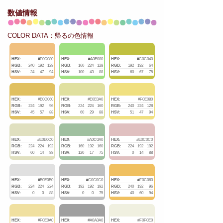
数値情報
COLOR DATA：帰るの色情報
HEX:
#F0C080
HEX:
#A0E080
HEX:
#C0C040
RGB:
240
192
128
RGB:
160
224
128
RGB:
192
192
64
HSV:
34
47
94
HSV:
100
43
88
HSV:
60
67
75
HEX:
#E0C060
HEX:
#E0E0A0
HEX:
#F0E080
RGB:
224
192
96
RGB:
224
224
160
RGB:
240
224
128
HSV:
45
57
88
HSV:
60
29
88
HSV:
51
47
94
HEX:
#E0E0C0
HEX:
#A0C0A0
HEX:
#E0C0C0
RGB:
224
224
192
RGB:
160
192
160
RGB:
224
192
192
HSV:
60
14
88
HSV:
120
17
75
HSV:
0
14
88
HEX:
#E0E0E0
HEX:
#C0C0C0
HEX:
#F0C060
RGB:
224
224
224
RGB:
192
192
192
RGB:
240
192
96
HSV:
0
0
88
HSV:
0
0
75
HSV:
40
60
94
HEX:
#F0E0A0
HEX:
#A0A0A0
HEX:
#F0F0E0