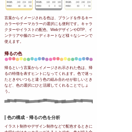
RGB:
240
224
160
RGB:
160
160
160
RGB:
240
240
224
HSV:
48
33
94
HSV:
0
0
63
HSV:
60
7
94
言葉からイメージされる色は、ブランドを作るキー
カラーやテーマカラーの選択にも便利です。キャラ
クターやイラストの配色、WebデザインやDTP、イ
ンテリアや服のコーディネートなど様々なシーンで
使えます。
帰るの色
帰るという言葉からイメージされ示された色は、帰
るの特徴を表すヒントになってくれます。色で迷っ
たときやいつもと違う色の組み合わせが欲しいとき
など、色の選択にひと活躍してくれることでしょ
う。
色の構成・帰るの色を分析
イラスト制作やデザイン制作などで配色するときに