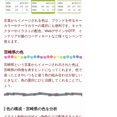
HEX:
#E0F0E0
HEX:
#A0C040
HEX:
#E0E0C0
RGB:
224
240
224
RGB:
160
192
64
RGB:
224
224
192
HSV:
120
7
94
HSV:
75
67
75
HSV:
60
14
88
言葉からイメージされる色は、ブランドを作るキー
カラーやテーマカラーの選択にも便利です。キャラ
クターやイラストの配色、WebデザインやDTP、イ
ンテリアや服のコーディネートなど様々なシーンで
使えます。
宮崎県の色
宮崎県という言葉からイメージされ示された色は、
宮崎県の特徴を表すヒントになってくれます。色で
迷ったときやいつもと違う色の組み合わせが欲しい
ときなど、色の選択にひと活躍してくれることでし
ょう。
色の構成・宮崎県の色を分析
イラスト制作やデザイン制作などで配色するときに