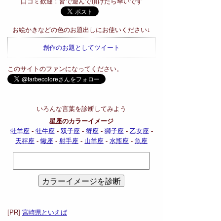
口コミ歓迎！皆で遊んで頂けたら幸いです
お絵かきなどの色のお題出しにお使いください↓
創作のお題としてツイート
このサイトのファンになってください。
いろんな言葉を診断してみよう
星座のカラーイメージ
牡羊座
-
牡牛座
-
双子座
-
蟹座
-
獅子座
-
乙女座
-
天秤座
-
蠍座
-
射手座
-
山羊座
-
水瓶座
-
魚座
[PR]
宮崎県といえば