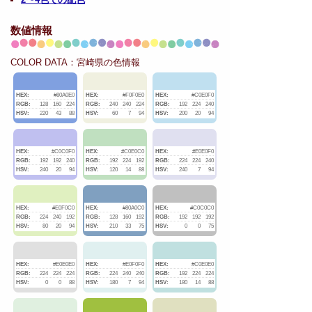
数値情報
COLOR DATA：宮崎県の色情報
HEX:
#80A0E0
HEX:
#F0F0E0
HEX:
#C0E0F0
RGB:
128
160
224
RGB:
240
240
224
RGB:
192
224
240
HSV:
220
43
88
HSV:
60
7
94
HSV:
200
20
94
HEX:
#C0C0F0
HEX:
#C0E0C0
HEX:
#E0E0F0
RGB:
192
192
240
RGB:
192
224
192
RGB:
224
224
240
HSV:
240
20
94
HSV:
120
14
88
HSV:
240
7
94
HEX:
#E0F0C0
HEX:
#80A0C0
HEX:
#C0C0C0
RGB:
224
240
192
RGB:
128
160
192
RGB:
192
192
192
HSV:
80
20
94
HSV:
210
33
75
HSV:
0
0
75
HEX:
#E0E0E0
HEX:
#E0F0F0
HEX:
#C0E0E0
RGB:
224
224
224
RGB:
224
240
240
RGB:
192
224
224
HSV:
0
0
88
HSV:
180
7
94
HSV:
180
14
88