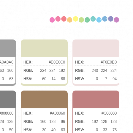
A0A0A0
HEX:
#E0E0C0
HEX:
#F0E0E0
60
160
RGB:
224
224
192
RGB:
240
224
224
0
63
HSV:
60
14
88
HSV:
0
7
94
#808080
HEX:
#A08060
HEX:
#C08080
28
128
RGB:
160
128
96
RGB:
192
128
128
0
50
HSV:
30
40
63
HSV:
0
33
75