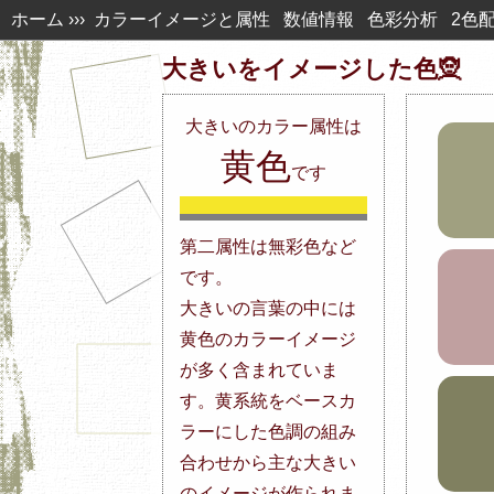
ホーム
›››
カラーイメージと属性
数値情報
色彩分析
2色
大きいを
イメージした色🧝
大きい
の
カラー属性は
黄色
です
第二属性は無彩色など
です。
大きいの言葉の中には
黄色のカラーイメージ
が多く含まれていま
す。黄系統をベースカ
ラーにした色調の組み
合わせから主な大きい
のイメージが作られま