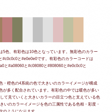
は5色、有彩色は10色となっています。無彩色のカラー
0f0と#c0c0c0と#e0e0e0です。有彩色のカラーコードは
0a0と#a08060と#c08080と#808060と#e0c0c0と
色・橙色の4系統の色で大きいのカラーイメージが構成
色が多く配合されています。有彩色の中では暖色が多い
にして見ていくと大きいカラーの目立つ色と支えている色
大きいのカラーイメージを色の三属性である色相・彩度・
次のようになります。