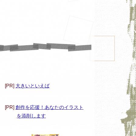
[PR]
大きいといえば
[PR]
創作を応援！あなたのイラスト
を添削します