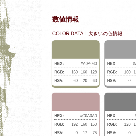
数値情報
COLOR DATA：大きいの色情報
HEX:
#A0A080
HEX:
#
RGB:
160
160
128
RGB:
160
1
HSV:
60
20
63
HSV:
0
HEX:
#C0A0A0
HEX:
RGB:
192
160
160
RGB:
128
1
HSV:
0
17
75
HSV:
0