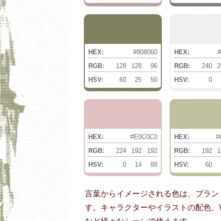
HEX:
#808060
HEX:
RGB:
128
128
96
RGB:
240
2
HSV:
60
25
50
HSV:
0
HEX:
#E0C0C0
HEX:
#
RGB:
224
192
192
RGB:
192
1
HSV:
0
14
88
HSV:
60
言葉からイメージされる色は、ブラン
す。キャラクターやイラストの配色、W