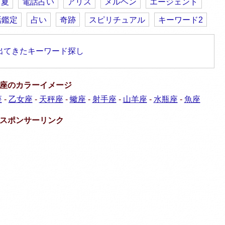
夏
電話占い
アリス
メルヘン
エージェント
話鑑定
占い
奇跡
スピリチュアル
キーワード2
出てきたキーワード探し
座のカラーイメージ
座
-
乙女座
-
天秤座
-
蠍座
-
射手座
-
山羊座
-
水瓶座
-
魚座
スポンサーリンク