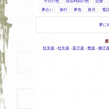
今日の色
現在時刻の色
恋愛
夢占い
旅行
夢色
新月
電
夢に
星
牡羊座
-
牡牛座
-
双子座
-
蟹座
-
獅子