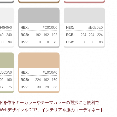
#F0F0F0
HEX:
#C0C0C0
HEX:
#E0E0E0
40
240
RGB:
192
192
192
RGB:
224
224
224
0
94
HSV:
0
0
75
HSV:
0
0
88
C0C0A0
HEX:
#E0C0A0
92
160
RGB:
224
192
160
17
75
HSV:
30
29
88
ドを作るキーカラーやテーマカラーの選択にも便利で
ebデザインやDTP、インテリアや服のコーディネート