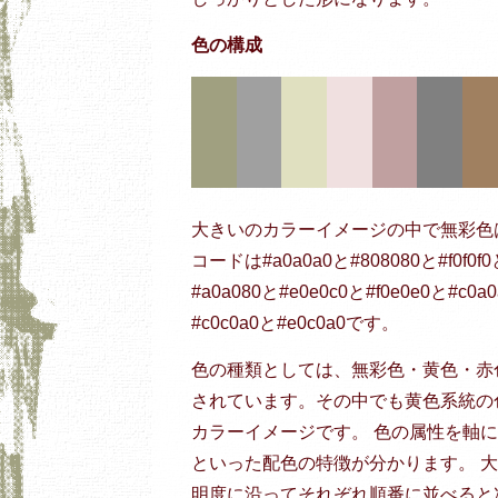
色の構成
大きいのカラーイメージの中で無彩色
コードは#a0a0a0と#808080と#f0f
#a0a080と#e0e0c0と#f0e0e0と#c0a
#c0c0a0と#e0c0a0です。
色の種類としては、無彩色・黄色・赤
されています。その中でも黄色系統の
カラーイメージです。 色の属性を軸
といった配色の特徴が分かります。 
明度に沿ってそれぞれ順番に並べると