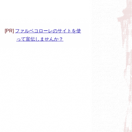
[PR]
ファルベコローレのサイトを使
って宣伝しませんか？