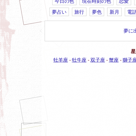
今日の色
現在時刻の色
恋愛
夢占い
旅行
夢色
新月
電
夢に
星
牡羊座
-
牡牛座
-
双子座
-
蟹座
-
獅子