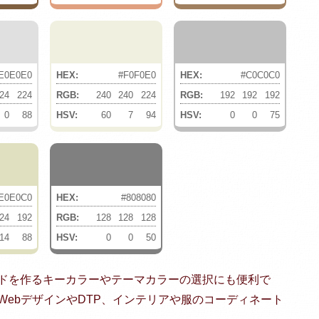
E0E0E0
HEX:
#F0F0E0
HEX:
#C0C0C0
24
224
RGB:
240
240
224
RGB:
192
192
192
0
88
HSV:
60
7
94
HSV:
0
0
75
E0E0C0
HEX:
#808080
24
192
RGB:
128
128
128
14
88
HSV:
0
0
50
ドを作るキーカラーやテーマカラーの選択にも便利で
ebデザインやDTP、インテリアや服のコーディネート