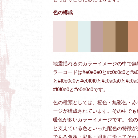
色の構成
地震揺れるのカラーイメージの中で無
ラーコードは#e0e0e0と#c0c0c0と#
と#f0e0c0と#e0f0f0と#c0a0a0と#c0
#f0f0e0と#e0e0c0です。
色の種類としては、橙色・無彩色・赤
ージが構成されています。その中でも
暖色が多いカラーイメージです。 色
と支えている色といった配色の特徴が
である色相・彩度・明度に沿ってそれ