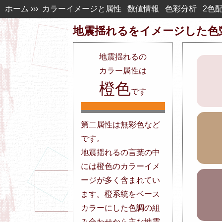
ホーム
›››
カラーイメージと属性
数値情報
色彩分析
2色
地震揺れるを
イメージした色
地震揺れる
の
カラー属性は
橙色
です
第二属性は無彩色など
です。
地震揺れるの言葉の中
には橙色のカラーイメ
ージが多く含まれてい
ます。橙系統をベース
カラーにした色調の組
み合わせから主な地震