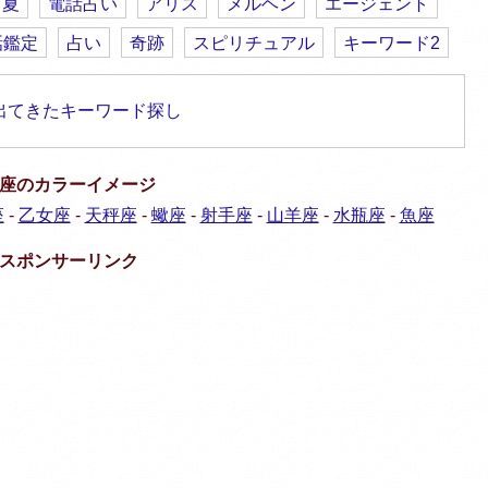
夏
電話占い
アリス
メルヘン
エージェント
話鑑定
占い
奇跡
スピリチュアル
キーワード2
出てきたキーワード探し
座のカラーイメージ
座
-
乙女座
-
天秤座
-
蠍座
-
射手座
-
山羊座
-
水瓶座
-
魚座
スポンサーリンク