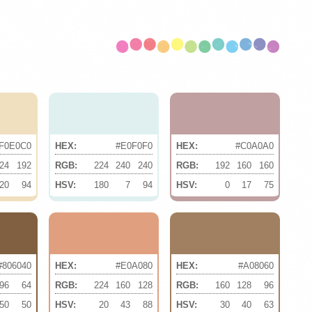
F0E0C0
HEX:
#E0F0F0
HEX:
#C0A0A0
24
192
RGB:
224
240
240
RGB:
192
160
160
20
94
HSV:
180
7
94
HSV:
0
17
75
#806040
HEX:
#E0A080
HEX:
#A08060
96
64
RGB:
224
160
128
RGB:
160
128
96
50
50
HSV:
20
43
88
HSV:
30
40
63