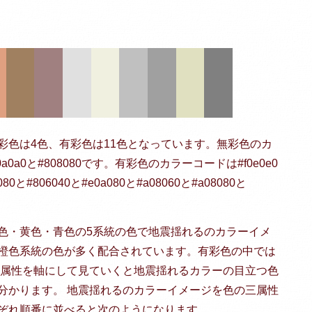
彩色は4色、有彩色は11色となっています。無彩色のカ
a0a0a0と#808080です。有彩色のカラーコードは#f0e0e0
a080と#806040と#e0a080と#a08060と#a08080と
色・黄色・青色の5系統の色で地震揺れるのカラーイメ
橙色系統の色が多く配合されています。有彩色の中では
の属性を軸にして見ていくと地震揺れるカラーの目立つ色
分かります。 地震揺れるのカラーイメージを色の三属性
ぞれ順番に並べると次のようになります。