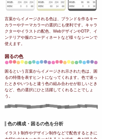
RGB:
224
224
224
RGB:
224
224
192
RGB:
96
96
96
HSV:
0
0
88
HSV:
60
14
88
HSV:
0
0
38
言葉からイメージされる色は、ブランドを作るキー
カラーやテーマカラーの選択にも便利です。キャラ
クターやイラストの配色、WebデザインやDTP、イ
ンテリアや服のコーディネートなど様々なシーンで
使えます。
困るの色
困るという言葉からイメージされ示された色は、困
るの特徴を表すヒントになってくれます。色で迷っ
たときやいつもと違う色の組み合わせが欲しいとき
など、色の選択にひと活躍してくれることでしょ
う。
色の構成・困るの色を分析
イラスト制作やデザイン制作などで配色するときに