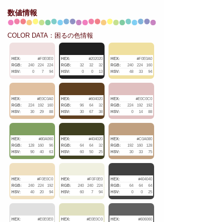
数値情報
COLOR DATA：困るの色情報
HEX:
#F0E0E0
HEX:
#202020
HEX:
#F0E0A0
RGB:
240
224
224
RGB:
32
32
32
RGB:
240
224
160
HSV:
0
7
94
HSV:
0
0
13
HSV:
48
33
94
HEX:
#E0C0A0
HEX:
#604020
HEX:
#E0C0C0
RGB:
224
192
160
RGB:
96
64
32
RGB:
224
192
192
HSV:
30
29
88
HSV:
30
67
38
HSV:
0
14
88
HEX:
#80A060
HEX:
#404020
HEX:
#C0A080
RGB:
128
160
96
RGB:
64
64
32
RGB:
192
160
128
HSV:
90
40
63
HSV:
60
50
25
HSV:
30
33
75
HEX:
#F0E0C0
HEX:
#F0F0E0
HEX:
#404040
RGB:
240
224
192
RGB:
240
240
224
RGB:
64
64
64
HSV:
40
20
94
HSV:
60
7
94
HSV:
0
0
25
HEX:
#E0E0E0
HEX:
#E0E0C0
HEX:
#606060