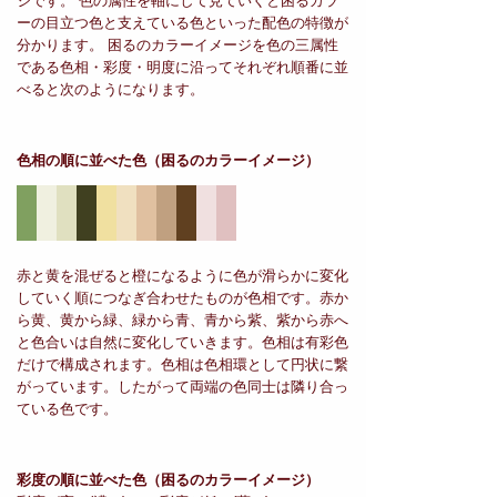
ジです。 色の属性を軸にして見ていくと困るカラ
ーの目立つ色と支えている色といった配色の特徴が
分かります。 困るのカラーイメージを色の三属性
である色相・彩度・明度に沿ってそれぞれ順番に並
べると次のようになります。
色相の順に並べた色
（困るのカラーイメージ）
赤と黄を混ぜると橙になるように色が滑らかに変化
していく順につなぎ合わせたものが色相です。赤か
ら黄、黄から緑、緑から青、青から紫、紫から赤へ
と色合いは自然に変化していきます。色相は有彩色
だけで構成されます。色相は色相環として円状に繋
がっています。したがって両端の色同士は隣り合っ
ている色です。
彩度の順に並べた色
（困るのカラーイメージ）