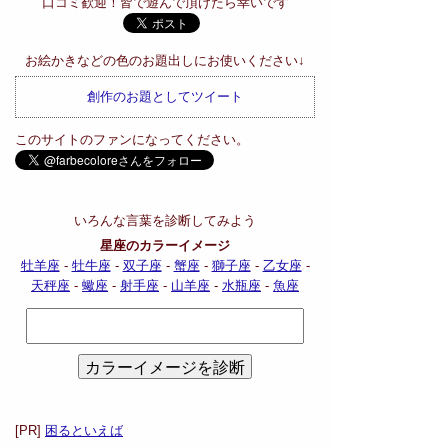
口コミ歓迎！皆で遊んで頂けたら幸いです
お絵かきなどの色のお題出しにお使いください↓
創作のお題としてツイート
このサイトのファンになってください。
いろんな言葉を診断してみよう
星座のカラーイメージ
牡羊座
-
牡牛座
-
双子座
-
蟹座
-
獅子座
-
乙女座
-
天秤座
-
蠍座
-
射手座
-
山羊座
-
水瓶座
-
魚座
[PR]
困るといえば