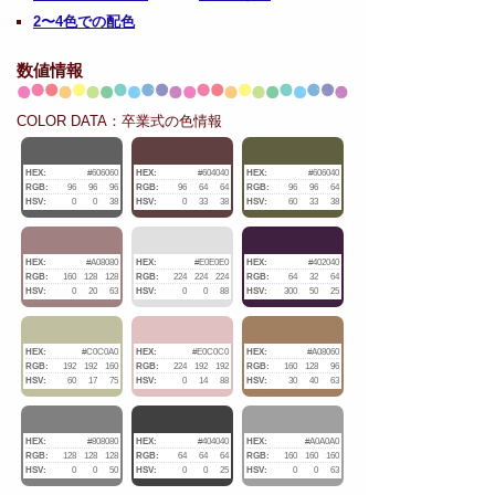
2〜4色での配色
数値情報
COLOR DATA：卒業式の色情報
HEX:
#606060
HEX:
#604040
HEX:
#606040
RGB:
96
96
96
RGB:
96
64
64
RGB:
96
96
64
HSV:
0
0
38
HSV:
0
33
38
HSV:
60
33
38
HEX:
#A08080
HEX:
#E0E0E0
HEX:
#402040
RGB:
160
128
128
RGB:
224
224
224
RGB:
64
32
64
HSV:
0
20
63
HSV:
0
0
88
HSV:
300
50
25
HEX:
#C0C0A0
HEX:
#E0C0C0
HEX:
#A08060
RGB:
192
192
160
RGB:
224
192
192
RGB:
160
128
96
HSV:
60
17
75
HSV:
0
14
88
HSV:
30
40
63
HEX:
#808080
HEX:
#404040
HEX:
#A0A0A0
RGB:
128
128
128
RGB:
64
64
64
RGB:
160
160
160
HSV:
0
0
50
HSV:
0
0
25
HSV:
0
0
63