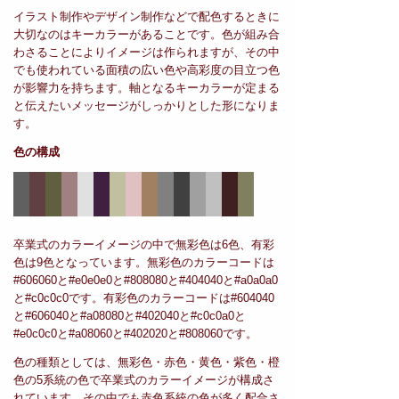
イラスト制作やデザイン制作などで配色するときに
大切なのはキーカラーがあることです。色が組み合
わさることによりイメージは作られますが、その中
でも使われている面積の広い色や高彩度の目立つ色
が影響力を持ちます。軸となるキーカラーが定まる
と伝えたいメッセージがしっかりとした形になりま
す。
色の構成
卒業式のカラーイメージの中で無彩色は6色、有彩
色は9色となっています。無彩色のカラーコードは
#606060と#e0e0e0と#808080と#404040と#a0a0a0
と#c0c0c0です。有彩色のカラーコードは#604040
と#606040と#a08080と#402040と#c0c0a0と
#e0c0c0と#a08060と#402020と#808060です。
色の種類としては、無彩色・赤色・黄色・紫色・橙
色の5系統の色で卒業式のカラーイメージが構成さ
れています。その中でも赤色系統の色が多く配合さ