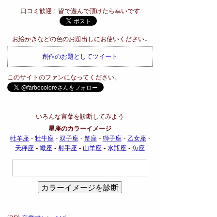
口コミ歓迎！皆で遊んで頂けたら幸いです
お絵かきなどの色のお題出しにお使いください↓
創作のお題としてツイート
このサイトのファンになってください。
いろんな言葉を診断してみよう
星座のカラーイメージ
牡羊座
-
牡牛座
-
双子座
-
蟹座
-
獅子座
-
乙女座
-
天秤座
-
蠍座
-
射手座
-
山羊座
-
水瓶座
-
魚座