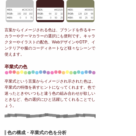
HEX:
#C0C0C0
HEX:
#402020
HEX:
#808060
RGB:
192
192
192
RGB:
64
32
32
RGB:
128
128
96
HSV:
0
0
75
HSV:
0
50
25
HSV:
60
25
50
言葉からイメージされる色は、ブランドを作るキー
カラーやテーマカラーの選択にも便利です。キャラ
クターやイラストの配色、WebデザインやDTP、イ
ンテリアや服のコーディネートなど様々なシーンで
使えます。
卒業式の色
卒業式という言葉からイメージされ示された色は、
卒業式の特徴を表すヒントになってくれます。色で
迷ったときやいつもと違う色の組み合わせが欲しい
ときなど、色の選択にひと活躍してくれることでし
ょう。
色の構成・卒業式の色を分析