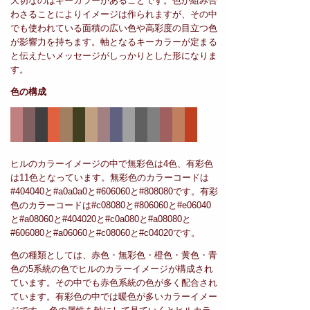
大切なのはキーカラーがあることです。色が組み合
わさることによりイメージは作られますが、その中
でも使われている面積の広い色や高彩度の目立つ色
が影響力を持ちます。軸となるキーカラーが定まる
と伝えたいメッセージがしっかりとした形になりま
す。
色の構成
ヒルのカラーイメージの中で無彩色は4色、有彩色
は11色となっています。無彩色のカラーコードは
#404040と#a0a0a0と#606060と#808080です。有彩
色のカラーコードは#c08080と#806060と#e06040
と#a08060と#404020と#c0a080と#a08080と
#606080と#a06060と#c08060と#c04020です。
色の種類としては、赤色・無彩色・橙色・黄色・青
色の5系統の色でヒルのカラーイメージが構成され
ています。その中でも赤色系統の色が多く配合され
ています。有彩色の中では暖色が多いカラーイメー