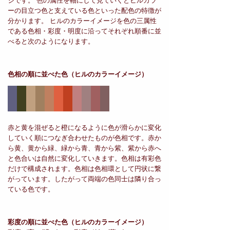
ジです。 色の属性を軸にして見ていくとヒルカラ
ーの目立つ色と支えている色といった配色の特徴が
分かります。 ヒルのカラーイメージを色の三属性
である色相・彩度・明度に沿ってそれぞれ順番に並
べると次のようになります。
色相の順に並べた色
（ヒルのカラーイメージ）
赤と黄を混ぜると橙になるように色が滑らかに変化
していく順につなぎ合わせたものが色相です。赤か
ら黄、黄から緑、緑から青、青から紫、紫から赤へ
と色合いは自然に変化していきます。色相は有彩色
だけで構成されます。色相は色相環として円状に繋
がっています。したがって両端の色同士は隣り合っ
ている色です。
彩度の順に並べた色
（ヒルのカラーイメージ）