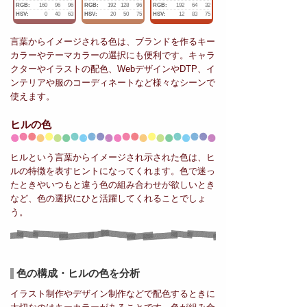
RGB:
160
96
96
RGB:
192
128
96
RGB:
192
64
32
HSV:
0
40
63
HSV:
20
50
75
HSV:
12
83
75
言葉からイメージされる色は、ブランドを作るキー
カラーやテーマカラーの選択にも便利です。キャラ
クターやイラストの配色、WebデザインやDTP、イ
ンテリアや服のコーディネートなど様々なシーンで
使えます。
ヒルの色
ヒルという言葉からイメージされ示された色は、ヒ
ルの特徴を表すヒントになってくれます。色で迷っ
たときやいつもと違う色の組み合わせが欲しいとき
など、色の選択にひと活躍してくれることでしょ
う。
色の構成・ヒルの色を分析
イラスト制作やデザイン制作などで配色するときに