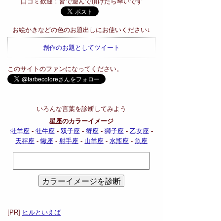
口コミ歓迎！皆で遊んで頂けたら幸いです
お絵かきなどの色のお題出しにお使いください↓
創作のお題としてツイート
このサイトのファンになってください。
いろんな言葉を診断してみよう
星座のカラーイメージ
牡羊座
-
牡牛座
-
双子座
-
蟹座
-
獅子座
-
乙女座
-
天秤座
-
蠍座
-
射手座
-
山羊座
-
水瓶座
-
魚座
[PR]
ヒルといえば