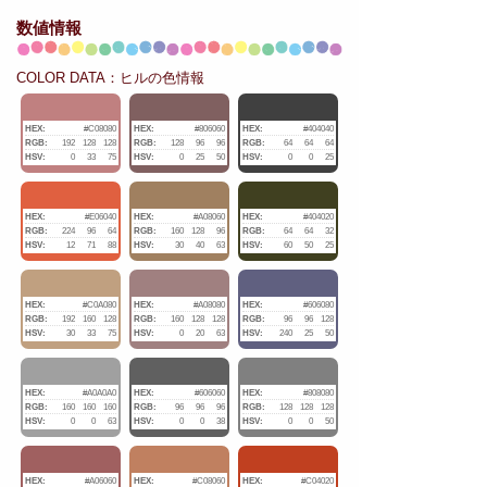
数値情報
COLOR DATA：ヒルの色情報
HEX:
#C08080
HEX:
#806060
HEX:
#404040
RGB:
192
128
128
RGB:
128
96
96
RGB:
64
64
64
HSV:
0
33
75
HSV:
0
25
50
HSV:
0
0
25
HEX:
#E06040
HEX:
#A08060
HEX:
#404020
RGB:
224
96
64
RGB:
160
128
96
RGB:
64
64
32
HSV:
12
71
88
HSV:
30
40
63
HSV:
60
50
25
HEX:
#C0A080
HEX:
#A08080
HEX:
#606080
RGB:
192
160
128
RGB:
160
128
128
RGB:
96
96
128
HSV:
30
33
75
HSV:
0
20
63
HSV:
240
25
50
HEX:
#A0A0A0
HEX:
#606060
HEX:
#808080
RGB:
160
160
160
RGB:
96
96
96
RGB:
128
128
128
HSV:
0
0
63
HSV:
0
0
38
HSV:
0
0
50
HEX:
#A06060
HEX:
#C08060
HEX:
#C04020