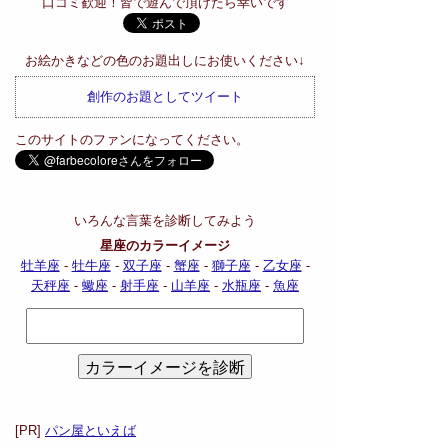
口コミ歓迎！皆で遊んで頂けたら幸いです
お絵かきなどの色のお題出しにお使いください↓
創作のお題としてツイート
このサイトのファンになってください。
いろんな言葉を診断してみよう
星座のカラーイメージ
牡羊座
-
牡牛座
-
双子座
-
蟹座
-
獅子座
-
乙女座
-
天秤座
-
蠍座
-
射手座
-
山羊座
-
水瓶座
-
魚座
[PR]
パン屋といえば