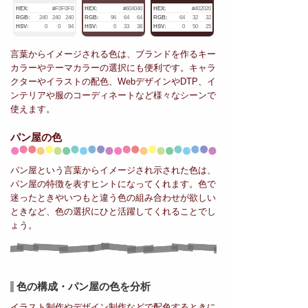
HEX:
#F0F0F0
HEX:
#604040
HEX:
#402020
RGB:
240
240
240
RGB:
96
64
64
RGB:
64
32
32
HSV:
0
0
94
HSV:
0
33
38
HSV:
0
50
25
言葉からイメージされる色は、ブランドを作るキー
カラーやテーマカラーの選択にも便利です。キャラ
クターやイラストの配色、WebデザインやDTP、イ
ンテリアや服のコーディネートなど様々なシーンで
使えます。
パン屋の色
パン屋という言葉からイメージされ示された色は、
パン屋の特徴を表すヒントになってくれます。色で
迷ったときやいつもと違う色の組み合わせが欲しい
ときなど、色の選択にひと活躍してくれることでし
ょう。
色の構成・パン屋の色を分析
イラスト制作やデザイン制作などで配色するときに