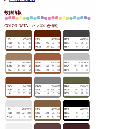
数値情報
COLOR DATA：パン屋の色情報
HEX:
#604020
HEX:
#602000
HEX:
#404040
RGB:
96
64
32
RGB:
96
32
0
RGB:
64
64
64
HSV:
30
67
38
HSV:
20
100
38
HSV:
0
0
25
HEX:
#A08060
HEX:
#A06040
HEX:
#C0C0C0
RGB:
160
128
96
RGB:
160
96
64
RGB:
192
192
192
HSV:
30
40
63
HSV:
20
60
63
HSV:
0
0
75
HEX:
#804020
HEX:
#808080
HEX:
#606040
RGB:
128
64
32
RGB:
128
128
128
RGB:
96
96
64
HSV:
20
75
50
HSV:
0
0
50
HSV:
60
33
38
HEX:
#E0E0E0
HEX:
#806040
HEX:
#000000
RGB:
224
224
224
RGB:
128
96
64
RGB:
0
0
0
HSV:
0
0
88
HSV:
30
50
50
HSV:
0
0
0