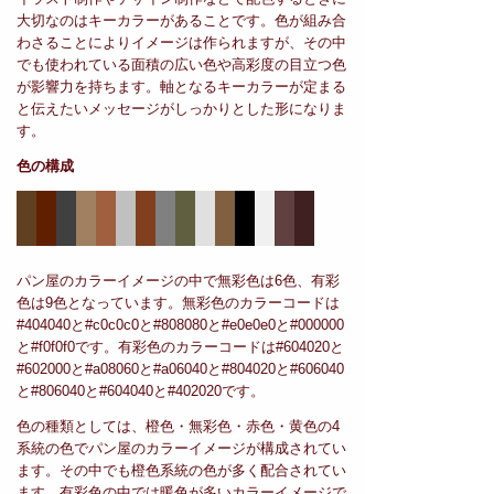
大切なのはキーカラーがあることです。色が組み合
わさることによりイメージは作られますが、その中
でも使われている面積の広い色や高彩度の目立つ色
が影響力を持ちます。軸となるキーカラーが定まる
と伝えたいメッセージがしっかりとした形になりま
す。
色の構成
パン屋のカラーイメージの中で無彩色は6色、有彩
色は9色となっています。無彩色のカラーコードは
#404040と#c0c0c0と#808080と#e0e0e0と#000000
と#f0f0f0です。有彩色のカラーコードは#604020と
#602000と#a08060と#a06040と#804020と#606040
と#806040と#604040と#402020です。
色の種類としては、橙色・無彩色・赤色・黄色の4
系統の色でパン屋のカラーイメージが構成されてい
ます。その中でも橙色系統の色が多く配合されてい
ます。有彩色の中では暖色が多いカラーイメージで