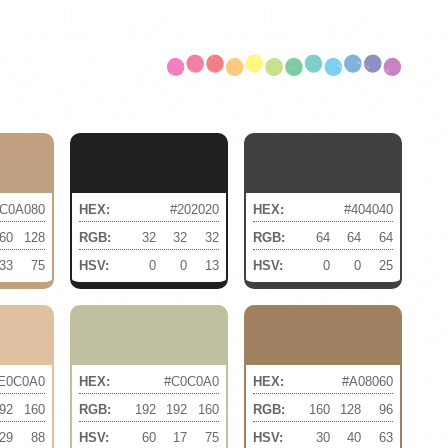
C0A080
HEX:
#202020
HEX:
#404040
60
128
RGB:
32
32
32
RGB:
64
64
64
33
75
HSV:
0
0
13
HSV:
0
0
25
E0C0A0
HEX:
#C0C0A0
HEX:
#A08060
92
160
RGB:
192
192
160
RGB:
160
128
96
29
88
HSV:
60
17
75
HSV:
30
40
63