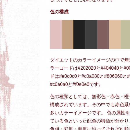
色の構成
ダイエットのカラーイメージの中で無
ラーコードは#202020と#404040と#
ドは#e0c0c0と#c0a080と#806060と#e
#c0a0a0と#f0e0e0です。
色の種類としては、無彩色・赤色・橙
構成されています。その中でも赤色系
多いカラーイメージです。 色の属性
ている色といった配色の特徴が分かり
色相・彩度・明度に沿ってそれぞれ順