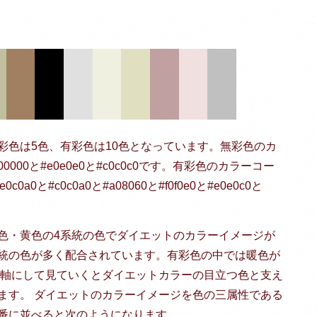
彩色は5色、有彩色は10色となっています。無彩色のカ
000000と#e0e0e0と#c0c0c0です。有彩色のカラーコー
0c0a0と#c0c0a0と#a08060と#f0f0e0と#e0e0c0と
色・黄色の4系統の色でダイエットのカラーイメージが
統の色が多く配合されています。有彩色の中では暖色が
を軸にして見ていくとダイエットカラーの目立つ色と支え
ます。 ダイエットのカラーイメージを色の三属性である
番に並べると次のようになります。