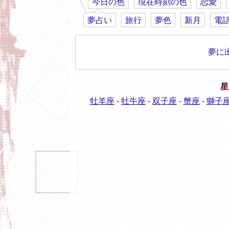
今日の色
現在時刻の色
恋愛
夢占い
旅行
夢色
新月
電
夢に
星
牡羊座
-
牡牛座
-
双子座
-
蟹座
-
獅子