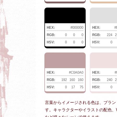
HEX:
#000000
HEX:
#
RGB:
0
0
0
RGB:
224
2
HSV:
0
0
0
HSV:
0
HEX:
#C0A0A0
HEX:
#
RGB:
192
160
160
RGB:
240
2
HSV:
0
17
75
HSV:
0
言葉からイメージされる色は、ブラン
す。キャラクターやイラストの配色、W