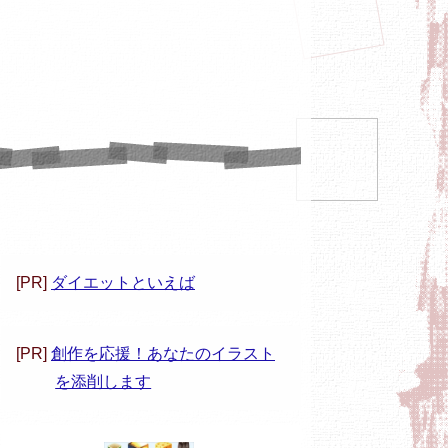
[PR]
ダイエットといえば
[PR]
創作を応援！あなたのイラスト
を添削します