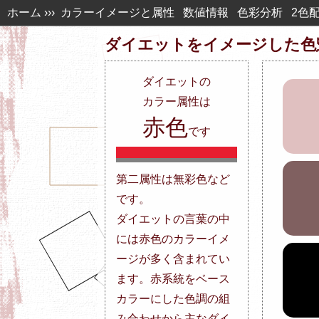
ホーム
›››
カラーイメージと属性
数値情報
色彩分析
2色
ダイエットを
イメージした色
ダイエット
の
カラー属性は
赤色
です
第二属性は無彩色など
です。
ダイエットの言葉の中
には赤色のカラーイメ
ージが多く含まれてい
ます。赤系統をベース
カラーにした色調の組
み合わせから主なダイ