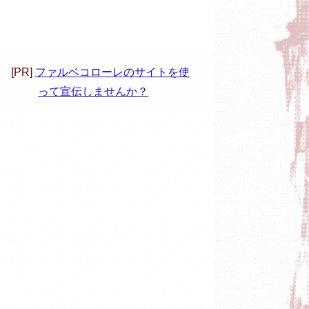
[PR]
ファルベコローレのサイトを使
って宣伝しませんか？