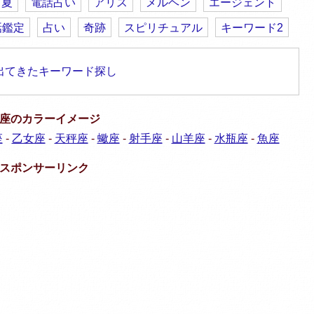
夏
電話占い
アリス
メルヘン
エージェント
話鑑定
占い
奇跡
スピリチュアル
キーワード2
出てきたキーワード探し
座のカラーイメージ
座
-
乙女座
-
天秤座
-
蠍座
-
射手座
-
山羊座
-
水瓶座
-
魚座
スポンサーリンク