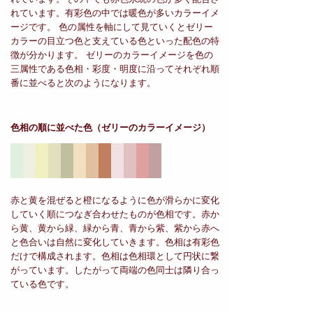
れています。有彩色の中では暖色が多いカラーイメ
ージです。 色の属性を軸にして見ていくとゼリー
カラーの目立つ色と支えている色といった配色の特
徴が分かります。 ゼリーのカラーイメージを色の
三属性である色相・彩度・明度に沿ってそれぞれ順
番に並べると次のようになります。
色相の順に並べた色
（ゼリーのカラーイメージ）
赤と黄を混ぜると橙になるように色が滑らかに変化
していく順につなぎ合わせたものが色相です。赤か
ら黄、黄から緑、緑から青、青から紫、紫から赤へ
と色合いは自然に変化していきます。色相は有彩色
だけで構成されます。色相は色相環として円状に繋
がっています。したがって両端の色同士は隣り合っ
ている色です。