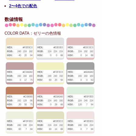
2〜4色での配色
数値情報
COLOR DATA：ゼリーの色情報
HEX:
#F0E0C0
HEX:
#E0E0E0
HEX:
#E0C0C0
RGB:
240
224
192
RGB:
224
224
224
RGB:
224
192
192
HSV:
40
20
94
HSV:
0
0
88
HSV:
0
14
88
HEX:
#C0A0A0
HEX:
#F0F0C0
HEX:
#A0A0A0
RGB:
192
160
160
RGB:
240
240
192
RGB:
160
160
160
HSV:
0
17
75
HSV:
60
20
94
HSV:
0
0
63
HEX:
#C08060
HEX:
#E0A0A0
HEX:
#E0F0E0
RGB:
192
128
96
RGB:
224
160
160
RGB:
224
240
224
HSV:
20
50
75
HSV:
0
29
88
HSV:
120
7
94
HEX:
#F0F0E0
HEX:
#E0E0C0
HEX:
#F0E0E0
RGB:
240
240
224
RGB:
224
224
192
RGB:
240
224
224
HSV:
60
7
94
HSV:
60
14
88
HSV:
0
7
94