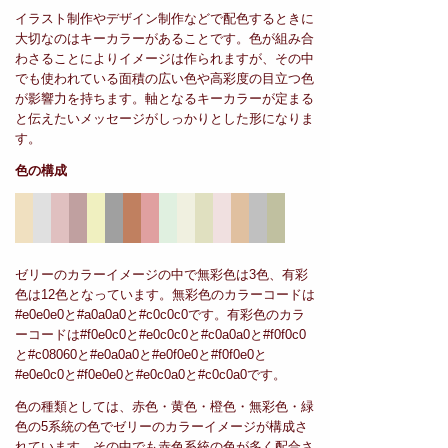
イラスト制作やデザイン制作などで配色するときに
大切なのはキーカラーがあることです。色が組み合
わさることによりイメージは作られますが、その中
でも使われている面積の広い色や高彩度の目立つ色
が影響力を持ちます。軸となるキーカラーが定まる
と伝えたいメッセージがしっかりとした形になりま
す。
色の構成
ゼリーのカラーイメージの中で無彩色は3色、有彩
色は12色となっています。無彩色のカラーコードは
#e0e0e0と#a0a0a0と#c0c0c0です。有彩色のカラ
ーコードは#f0e0c0と#e0c0c0と#c0a0a0と#f0f0c0
と#c08060と#e0a0a0と#e0f0e0と#f0f0e0と
#e0e0c0と#f0e0e0と#e0c0a0と#c0c0a0です。
色の種類としては、赤色・黄色・橙色・無彩色・緑
色の5系統の色でゼリーのカラーイメージが構成さ
れています。その中でも赤色系統の色が多く配合さ