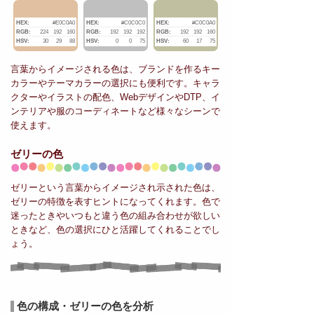
HEX:
#E0C0A0
HEX:
#C0C0C0
HEX:
#C0C0A0
RGB:
224
192
160
RGB:
192
192
192
RGB:
192
192
160
HSV:
30
29
88
HSV:
0
0
75
HSV:
60
17
75
言葉からイメージされる色は、ブランドを作るキー
カラーやテーマカラーの選択にも便利です。キャラ
クターやイラストの配色、WebデザインやDTP、イ
ンテリアや服のコーディネートなど様々なシーンで
使えます。
ゼリーの色
ゼリーという言葉からイメージされ示された色は、
ゼリーの特徴を表すヒントになってくれます。色で
迷ったときやいつもと違う色の組み合わせが欲しい
ときなど、色の選択にひと活躍してくれることでし
ょう。
色の構成・ゼリーの色を分析