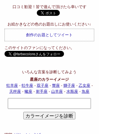
口コミ歓迎！皆で遊んで頂けたら幸いです
お絵かきなどの色のお題出しにお使いください↓
創作のお題としてツイート
このサイトのファンになってください。
いろんな言葉を診断してみよう
星座のカラーイメージ
牡羊座
-
牡牛座
-
双子座
-
蟹座
-
獅子座
-
乙女座
-
天秤座
-
蠍座
-
射手座
-
山羊座
-
水瓶座
-
魚座