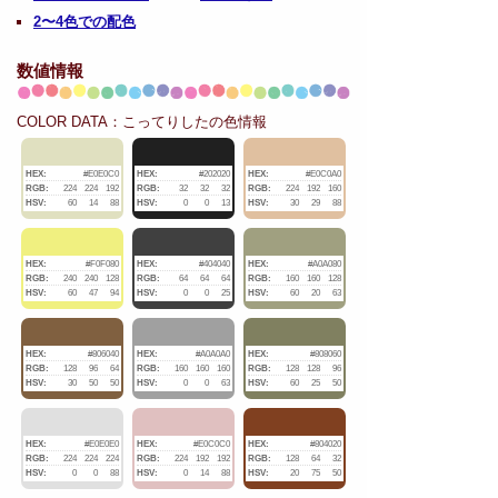
2〜4色での配色
数値情報
COLOR DATA：こってりしたの色情報
HEX:
#E0E0C0
HEX:
#202020
HEX:
#E0C0A0
RGB:
224
224
192
RGB:
32
32
32
RGB:
224
192
160
HSV:
60
14
88
HSV:
0
0
13
HSV:
30
29
88
HEX:
#F0F080
HEX:
#404040
HEX:
#A0A080
RGB:
240
240
128
RGB:
64
64
64
RGB:
160
160
128
HSV:
60
47
94
HSV:
0
0
25
HSV:
60
20
63
HEX:
#806040
HEX:
#A0A0A0
HEX:
#808060
RGB:
128
96
64
RGB:
160
160
160
RGB:
128
128
96
HSV:
30
50
50
HSV:
0
0
63
HSV:
60
25
50
HEX:
#E0E0E0
HEX:
#E0C0C0
HEX:
#804020
RGB:
224
224
224
RGB:
224
192
192
RGB:
128
64
32
HSV:
0
0
88
HSV:
0
14
88
HSV:
20
75
50