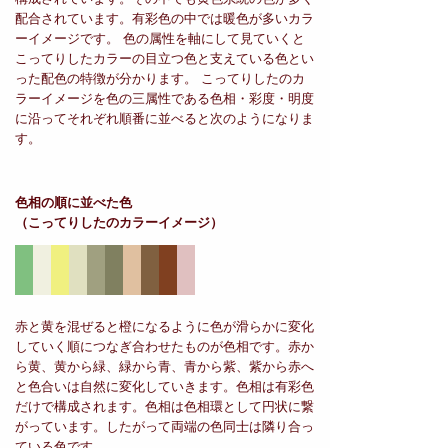
配合されています。有彩色の中では暖色が多いカラ
ーイメージです。 色の属性を軸にして見ていくと
こってりしたカラーの目立つ色と支えている色とい
った配色の特徴が分かります。 こってりしたのカ
ラーイメージを色の三属性である色相・彩度・明度
に沿ってそれぞれ順番に並べると次のようになりま
す。
色相の順に並べた色
（こってりしたのカラーイメージ）
赤と黄を混ぜると橙になるように色が滑らかに変化
していく順につなぎ合わせたものが色相です。赤か
ら黄、黄から緑、緑から青、青から紫、紫から赤へ
と色合いは自然に変化していきます。色相は有彩色
だけで構成されます。色相は色相環として円状に繋
がっています。したがって両端の色同士は隣り合っ
ている色です。