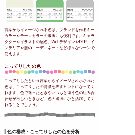
HEX:
#F0F0E0
HEX:
#80C080
HEX:
#C0C0C0
RGB:
240
240
224
RGB:
128
192
128
RGB:
192
192
192
HSV:
60
7
94
HSV:
120
33
75
HSV:
0
0
75
言葉からイメージされる色は、ブランドを作るキー
カラーやテーマカラーの選択にも便利です。キャラ
クターやイラストの配色、WebデザインやDTP、イ
ンテリアや服のコーディネートなど様々なシーンで
使えます。
こってりしたの色
こってりしたという言葉からイメージされ示された
色は、こってりしたの特徴を表すヒントになってく
れます。色で迷ったときやいつもと違う色の組み合
わせが欲しいときなど、色の選択にひと活躍してく
れることでしょう。
色の構成・こってりしたの色を分析