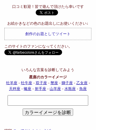
口コミ歓迎！皆で遊んで頂けたら幸いです
お絵かきなどの色のお題出しにお使いください↓
創作のお題としてツイート
このサイトのファンになってください。
いろんな言葉を診断してみよう
星座のカラーイメージ
牡羊座
-
牡牛座
-
双子座
-
蟹座
-
獅子座
-
乙女座
-
天秤座
-
蠍座
-
射手座
-
山羊座
-
水瓶座
-
魚座