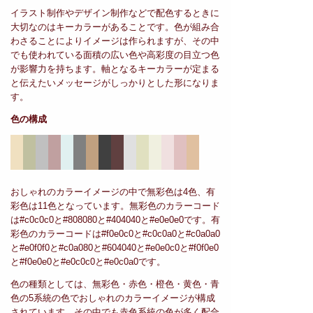
イラスト制作やデザイン制作などで配色するときに
大切なのはキーカラーがあることです。色が組み合
わさることによりイメージは作られますが、その中
でも使われている面積の広い色や高彩度の目立つ色
が影響力を持ちます。軸となるキーカラーが定まる
と伝えたいメッセージがしっかりとした形になりま
す。
色の構成
おしゃれのカラーイメージの中で無彩色は4色、有
彩色は11色となっています。無彩色のカラーコード
は#c0c0c0と#808080と#404040と#e0e0e0です。有
彩色のカラーコードは#f0e0c0と#c0c0a0と#c0a0a0
と#e0f0f0と#c0a080と#604040と#e0e0c0と#f0f0e0
と#f0e0e0と#e0c0c0と#e0c0a0です。
色の種類としては、無彩色・赤色・橙色・黄色・青
色の5系統の色でおしゃれのカラーイメージが構成
されています。その中でも赤色系統の色が多く配合