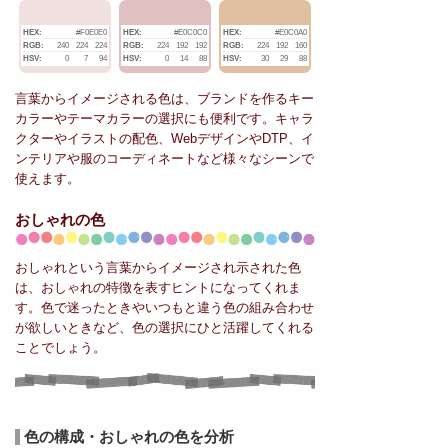
HEX:
#F0E0E0
HEX:
#E0C0C0
HEX:
#E0C0A0
RGB:
240
224
224
RGB:
224
192
192
RGB:
224
192
160
HSV:
0
7
94
HSV:
0
14
88
HSV:
30
29
88
言葉からイメージされる色は、ブランドを作るキー
カラーやテーマカラーの選択にも便利です。キャラ
クターやイラストの配色、WebデザインやDTP、イ
ンテリアや服のコーディネートなど様々なシーンで
使えます。
おしゃれの色
おしゃれという言葉からイメージされ示された色
は、おしゃれの特徴を表すヒントになってくれま
す。色で迷ったときやいつもと違う色の組み合わせ
が欲しいときなど、色の選択にひと活躍してくれる
ことでしょう。
色の構成・おしゃれの色を分析