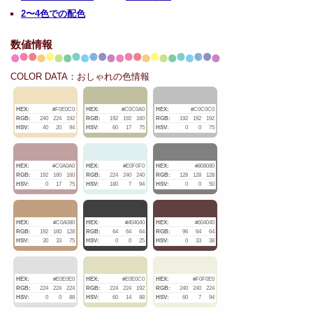
2〜4色での配色
数値情報
COLOR DATA：おしゃれの色情報
HEX:
#F0E0C0
HEX:
#C0C0A0
HEX:
#C0C0C0
RGB:
240
224
192
RGB:
192
192
160
RGB:
192
192
192
HSV:
40
20
94
HSV:
60
17
75
HSV:
0
0
75
HEX:
#C0A0A0
HEX:
#E0F0F0
HEX:
#808080
RGB:
192
160
160
RGB:
224
240
240
RGB:
128
128
128
HSV:
0
17
75
HSV:
180
7
94
HSV:
0
0
50
HEX:
#C0A080
HEX:
#404040
HEX:
#604040
RGB:
192
160
128
RGB:
64
64
64
RGB:
96
64
64
HSV:
30
33
75
HSV:
0
0
25
HSV:
0
33
38
HEX:
#E0E0E0
HEX:
#E0E0C0
HEX:
#F0F0E0
RGB:
224
224
224
RGB:
224
224
192
RGB:
240
240
224
HSV:
0
0
88
HSV:
60
14
88
HSV:
60
7
94