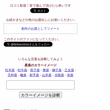
口コミ歓迎！皆で遊んで頂けたら幸いです
お絵かきなどの色のお題出しにお使いください↓
創作のお題としてツイート
このサイトのファンになってください。
いろんな言葉を診断してみよう
星座のカラーイメージ
牡羊座
-
牡牛座
-
双子座
-
蟹座
-
獅子座
-
乙女座
-
天秤座
-
蠍座
-
射手座
-
山羊座
-
水瓶座
-
魚座