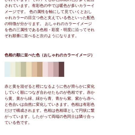
されています。有彩色の中では暖色が多いカラーイ
メージです。 色の属性を軸にして見ていくとおし
ゃれカラーの目立つ色と支えている色といった配色
の特徴が分かります。 おしゃれのカラーイメージ
を色の三属性である色相・彩度・明度に沿ってそれ
ぞれ順番に並べると次のようになります。
色相の順に並べた色
（おしゃれのカラーイメージ）
赤と黄を混ぜると橙になるように色が滑らかに変化
していく順につなぎ合わせたものが色相です。赤か
ら黄、黄から緑、緑から青、青から紫、紫から赤へ
と色合いは自然に変化していきます。色相は有彩色
だけで構成されます。色相は色相環として円状に繋
がっています。したがって両端の色同士は隣り合っ
ている色です。